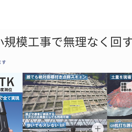
ne
LiDAR
ドローン
360
ソーラー
小規模工事で無理なく回す
ます