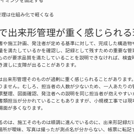
管理は仕組み化で軽くなる
で出来形管理が重く感じられる
書や施工計画、発注者が定める基準に対して、完成した構造物
量を満たしているかを確認し、記録として残すための重要な管
ものが要求品質を満たしていることを説明できなければ、検査
き渡しに支障が出ることがあります。
は出来形管理そのものが過剰に重く感じられることがあります
りません。むしろ、担当者の人数が少ないため、一人あたりの
票整理、図面確認、発注者への説明を同じ担当者が抱えやすい
書類担当が分かれていることもありますが、小規模工事では現
場面が多くなります。
るのは、施工そのものは順調に進んでいるのに、出来形記録だ
場所が曖昧、写真は撮ったが測点名が分からない、帳票に転記