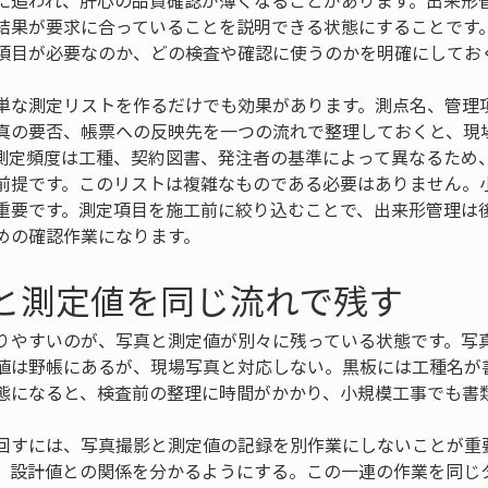
に追われ、肝心の品質確認が薄くなることがあります。出来形
結果が要求に合っていることを説明できる状態にすることです
項目が必要なのか、どの検査や確認に使うのかを明確にしてお
単な測定リストを作るだけでも効果があります。測点名、管理
真の要否、帳票への反映先を一つの流れで整理しておくと、現
測定頻度は工種、契約図書、発注者の基準によって異なるため
前提です。このリストは複雑なものである必要はありません。
重要です。測定項目を施工前に絞り込むことで、出来形管理は
めの確認作業になります。
真と測定値を同じ流れで残す
りやすいのが、写真と測定値が別々に残っている状態です。写
値は野帳にあるが、現場写真と対応しない。黒板には工種名が
態になると、検査前の整理に時間がかかり、小規模工事でも書
回すには、写真撮影と測定値の記録を別作業にしないことが重
、設計値との関係を分かるようにする。この一連の作業を同じ