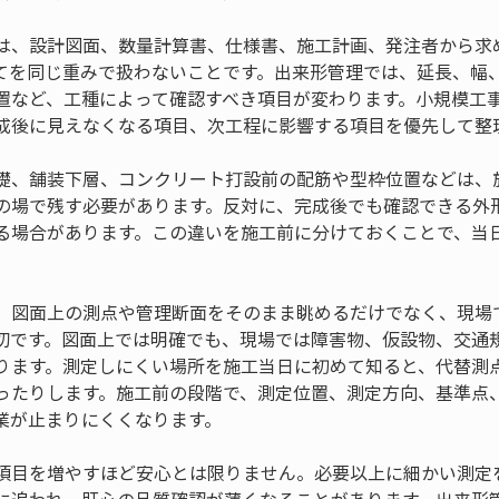
は、設計図面、数量計算書、仕様書、施工計画、発注者から求
てを同じ重みで扱わないことです。出来形管理では、延長、幅
置など、工種によって確認すべき項目が変わります。小規模工
成後に見えなくなる項目、次工程に影響する項目を優先して整
礎、舗装下層、コンクリート打設前の配筋や型枠位置などは、
の場で残す必要があります。反対に、完成後でも確認できる外
る場合があります。この違いを施工前に分けておくことで、当
、図面上の測点や管理断面をそのまま眺めるだけでなく、現場
切です。図面上では明確でも、現場では障害物、仮設物、交通
ります。測定しにくい場所を施工当日に初めて知ると、代替測
ったりします。施工前の段階で、測定位置、測定方向、基準点
業が止まりにくくなります。
項目を増やすほど安心とは限りません。必要以上に細かい測定