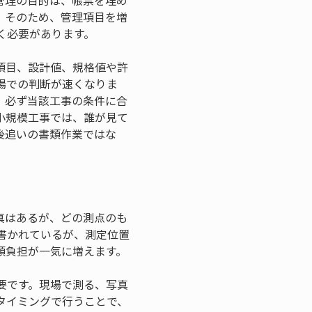
管理の目的は、帳票を埋め
。そのため、管理項目を増
く必要があります。
項目、設計値、規格値や許
場での判断が速くなりま
、必ず当該工事の条件に合
小規模工事では、誰が見て
後追いの書類作業ではな
真はあるが、どの測点のも
書かれているが、測定位置
類負担が一気に増えます。
要です。現場で測る、写真
タイミングで行うことで、