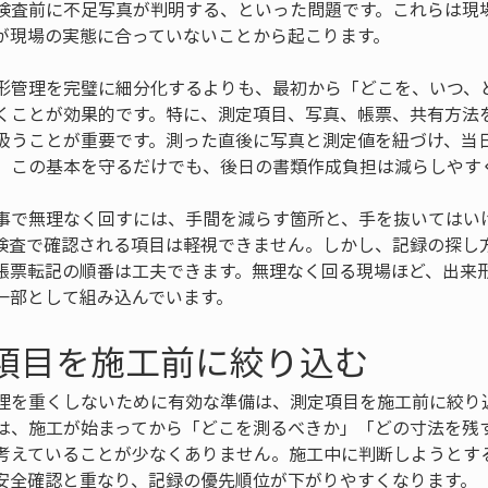
検査前に不足写真が判明する、といった問題です。これらは現
が現場の実態に合っていないことから起こります。
形管理を完璧に細分化するよりも、最初から「どこを、いつ、
くことが効果的です。特に、測定項目、写真、帳票、共有方法
扱うことが重要です。測った直後に写真と測定値を紐づけ、当
。この基本を守るだけでも、後日の書類作成負担は減らしやす
事で無理なく回すには、手間を減らす箇所と、手を抜いてはい
検査で確認される項目は軽視できません。しかし、記録の探し
帳票転記の順番は工夫できます。無理なく回る現場ほど、出来
一部として組み込んでいます。
定項目を施工前に絞り込む
理を重くしないために有効な準備は、測定項目を施工前に絞り
は、施工が始まってから「どこを測るべきか」「どの寸法を残
考えていることが少なくありません。施工中に判断しようとす
安全確認と重なり、記録の優先順位が下がりやすくなります。