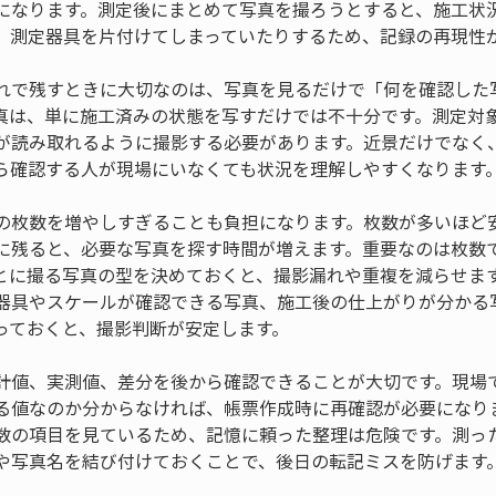
になります。測定後にまとめて写真を撮ろうとすると、施工状
、測定器具を片付けてしまっていたりするため、記録の再現性
れで残すときに大切なのは、写真を見るだけで「何を確認した
真は、単に施工済みの状態を写すだけでは不十分です。測定対
が読み取れるように撮影する必要があります。近景だけでなく
ら確認する人が現場にいなくても状況を理解しやすくなります
の枚数を増やしすぎることも負担になります。枚数が多いほど
に残ると、必要な写真を探す時間が増えます。重要なのは枚数
とに撮る写真の型を決めておくと、撮影漏れや重複を減らせま
器具やスケールが確認できる写真、施工後の仕上がりが分かる
っておくと、撮影判断が安定します。
計値、実測値、差分を後から確認できることが大切です。現場
る値なのか分からなければ、帳票作成時に再確認が必要になり
数の項目を見ているため、記憶に頼った整理は危険です。測っ
や写真名を結び付けておくことで、後日の転記ミスを防げます