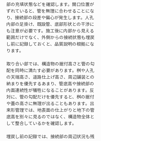
部の充填状態などを確認します。開口位置が
ずれていると、管を無理に合わせることにな
り、接続部の段差や偏心が発生します。人孔
内部の足掛け、既設管、底部形状との干渉に
も注意が必要です。施工後に内部から見える
範囲だけでなく、外側からの接続状態も埋戻
し前に記録しておくと、品質説明の根拠にな
ります。
取り合い部では、構造物の据付高さと管の勾
配を同時に満たす必要があります。桝や人孔
の天端高さ、道路仕上げ高さ、周辺舗装との
納まりを優先するあまり、管底高や接続部の
内面連続性が犠牲になることがあります。反
対に、管の勾配だけを優先すると、桝の据付
や蓋の高さに無理が出ることもあります。出
来形管理では、地表面の仕上がりと地下の管
底高を別々に見るのではなく、構造物全体と
して整合しているかを確認します。
埋戻し前の記録では、接続部の周辺状況も残