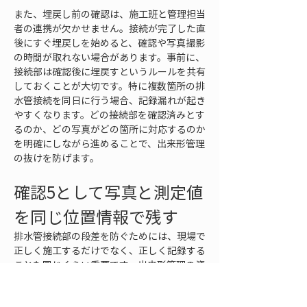
また、埋戻し前の確認は、施工班と管理担当
者の連携が欠かせません。接続が完了した直
後にすぐ埋戻しを始めると、確認や写真撮影
の時間が取れない場合があります。事前に、
接続部は確認後に埋戻すというルールを共有
しておくことが大切です。特に複数箇所の排
水管接続を同日に行う場合、記録漏れが起き
やすくなります。どの接続部を確認済みとす
るのか、どの写真がどの箇所に対応するのか
を明確にしながら進めることで、出来形管理
の抜けを防げます。
確認5として写真と測定値
を同じ位置情報で残す
排水管接続部の段差を防ぐためには、現場で
正しく施工するだけでなく、正しく記録する
ことも同じくらい重要です。出来形管理の資
料では、写真、測定値、図面、位置情報が
別々に存在しているだけでは、後から接続部