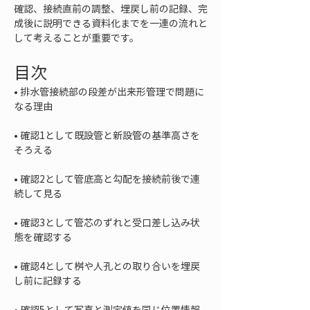
確認、接続直前の調整、埋戻し前の記録、完
成後に説明できる資料化までを一連の流れと
して考えることが重要です。
目次
• 
排水管接続部の段差が出来形管理で問題に
• 
確認1として既設管と新設管の基準高さを
• 
確認2として管底高と勾配を接続前後で連
• 
確認3として管芯のずれと受口差し込み状
• 
確認4として桝や人孔との取り合いを埋戻
• 
確認5として写真と測定値を同じ位置情報