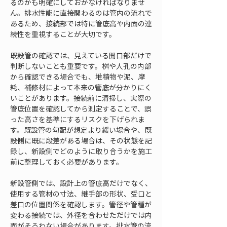
るのかも明確にしておかなければなりませ
ん。排水性能に直接関わるのは管内の流れで
あるため、接続部では特に管底高や内面の連
続性を重視することが大切です。
既設管の確認では、見えている開口部だけで
判断しないことも重要です。桝や人孔の内部
から確認できる場合でも、堆積物や泥、摩
耗、補修材によって本来の管底が分かりにく
いことがあります。接続前に清掃し、実際の
管底位置を確認してから測定することで、誤
った高さを基準にするリスクを下げられま
す。既設管の勾配が想定より緩い場合や、既
設側に既に段差がある場合は、その状態を記
録し、新設側でどのように取り合うかを施工
前に整理しておく必要があります。
新設管側では、設計上の管底高だけでなく、
使用する管材の寸法、継手部の形状、受口と
差口の位置関係を確認します。管径や管種が
変わる接続では、外径を合わせただけでは内
面がそろわない場合があります。排水管の流