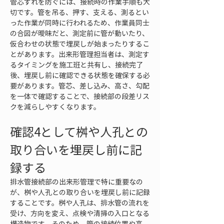
管芯ずれを防ぐには、接続時の作業手順も大
切です。管を吊る、押す、支える、測るとい
った作業が同時に行われるため、作業員同士
の合図が曖昧だと、測定前に管が動いたり、
仮合わせの状態で埋戻しが始まったりするこ
とがあります。出来形管理担当者は、測定す
るタイミングを施工班と共有し、接続完了
後、埋戻し前に確認できる状態を確保する必
要があります。管芯、差し込み、高さ、勾配
を一体で確認することで、接続部の段差リス
クを減らしやすくなります。
確認4として桝や人孔との
取り合いを埋戻し前に記
録する
排水管接続部の出来形管理で特に重要なの
が、桝や人孔との取り合いを埋戻し前に記録
することです。桝や人孔は、排水管の流れを
受け、方向を変え、点検や清掃の入口となる
構造物です。そのため、管の接続位置や高