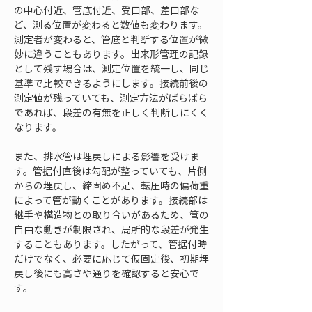
の中心付近、管底付近、受口部、差口部な
ど、測る位置が変わると数値も変わります。
測定者が変わると、管底と判断する位置が微
妙に違うこともあります。出来形管理の記録
として残す場合は、測定位置を統一し、同じ
基準で比較できるようにします。接続前後の
測定値が残っていても、測定方法がばらばら
であれば、段差の有無を正しく判断しにくく
なります。
また、排水管は埋戻しによる影響を受けま
す。管据付直後は勾配が整っていても、片側
からの埋戻し、締固め不足、転圧時の偏荷重
によって管が動くことがあります。接続部は
継手や構造物との取り合いがあるため、管の
自由な動きが制限され、局所的な段差が発生
することもあります。したがって、管据付時
だけでなく、必要に応じて仮固定後、初期埋
戻し後にも高さや通りを確認すると安心で
す。