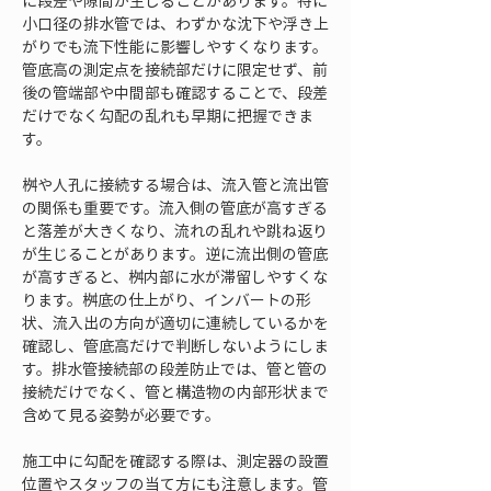
に段差や隙間が生じることがあります。特に
小口径の排水管では、わずかな沈下や浮き上
がりでも流下性能に影響しやすくなります。
管底高の測定点を接続部だけに限定せず、前
後の管端部や中間部も確認することで、段差
だけでなく勾配の乱れも早期に把握できま
す。
桝や人孔に接続する場合は、流入管と流出管
の関係も重要です。流入側の管底が高すぎる
と落差が大きくなり、流れの乱れや跳ね返り
が生じることがあります。逆に流出側の管底
が高すぎると、桝内部に水が滞留しやすくな
ります。桝底の仕上がり、インバートの形
状、流入出の方向が適切に連続しているかを
確認し、管底高だけで判断しないようにしま
す。排水管接続部の段差防止では、管と管の
接続だけでなく、管と構造物の内部形状まで
含めて見る姿勢が必要です。
施工中に勾配を確認する際は、測定器の設置
位置やスタッフの当て方にも注意します。管