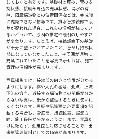
しておくと有効です。基礎材の厚み、管の支
持状態、接続部周辺の充填状態、湧水の有
無、既設構造物との位置関係などは、完成後
に確認できない情報です。排水管接続部で段
差が疑われた場合、これらの情報が残ってい
るかどうかで、原因の推定や説明のしやすさ
が変わります。たとえば、接続部直下の基礎
が十分に整正されていたこと、管が片持ち状
態になっていなかったこと、桝周囲が適切に
充填されていたことを写真で示せれば、施工
管理の信頼性が高まります。
写真撮影では、接続部の向きと位置が分かる
ようにします。桝や人孔の番号、測点、上流
下流の方向、近接する構造物との関係が分か
らない写真は、後から整理するときに使いに
くくなります。黒板や記録票に必要事項を記
載する場合も、管底高、接続位置、撮影方
向、施工段階が分かるようにします。写真だ
けに頼らず、測定値と対応させることで、出
来形管理資料としての価値が高まります。