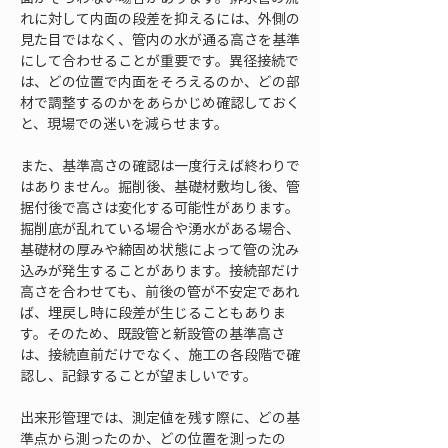
れに対して内面の段差を抑えるには、外側の
見た目ではなく、管内の水が通る高さを基準
にして合わせることが重要です。異径接続で
は、どの位置で内面をそろえるのか、どの部
材で調整するのかをあらかじめ確認しておく
と、現場での迷いを減らせます。
また、基準高さの確認は一度行えば終わりで
はありません。掘削後、基礎材敷均し後、管
据付後で高さは変化する可能性があります。
掘削底が乱れている場合や湧水がある場合、
基礎材の厚みや締固め状態によって管の沈み
込みが発生することがあります。接続部だけ
高さを合わせても、前後の管が不安定であれ
ば、埋戻し時に段差が生じることもありま
す。そのため、既設管と新設管の基準高さ
は、接続直前だけでなく、施工の各段階で確
認し、記録することが望ましいです。
出来形管理では、測定値を残す際に、どの基
準点から測ったのか、どの位置を測ったの