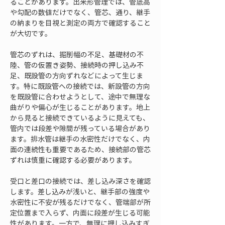
ることがあります。出来形管理では、管底高
や勾配の数値だけでなく、管芯、通り、継手
の納まりを目視と測定の両方で確認すること
が大切です。
管芯のずれは、掘削幅の不足、基礎材の不
陸、管の仮置き姿勢、接続時の押し込み不
足、既設管の方向ずれなどによって生じま
す。特に既設管への接続では、新設管の方向
を既設管に合わせようとして、途中で無理な
曲がりや偏心が生じることがあります。地上
から見ると接続できているように見えても、
管内では段差や隙間が残っている場合があり
ます。排水管は継手の水密性だけでなく、内
面の連続性も重要であるため、接続部の管芯
ずれは慎重に確認する必要があります。
受口と差口の接続では、差し込み深さを確認
します。差し込みが浅いと、継手部の強度や
水密性に不安が残るだけでなく、管端部が所
定位置まで入らず、内面に段差が生じる可能
性があります。一方で、無理に押し込みすぎ