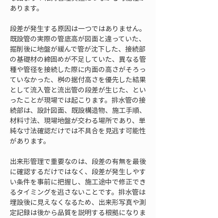
あります。
段差が発生する原因は一つではありません。
既設管の実際の管底高が図面と違っていた、
掘削後に地盤が緩んで管が沈下した、接続部
の基礎材の締固めが不足していた、異なる管
種や管径を接続した際に内面の高さがそろっ
ていなかった、桝の据付高さを優先した結果
として流入管と流出管の段差が生じた、とい
ったことが現場では起こります。排水管の接
続部は、設計図面、既設構造物、施工手順、
材料寸法、現場地盤が交わる場所であり、単
純な寸法確認だけでは不具合を見逃す可能性
があります。
出来形管理で重要なのは、段差の有無を最後
に確認するだけではなく、段差が発生しやす
い条件を事前に把握し、施工途中で修正でき
るタイミングを逃さないことです。排水管は
埋設後に見えなくなるため、出来形写真や測
定記録は後から品質を説明する根拠になりま