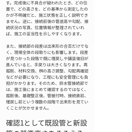
す。完成後に不具合が疑われたとき、どの位
置で、どの高さを、どの基準から測定したの
かが不明確だと、施工状態を正しく説明でき
ません。逆に、接続前後の管底高や勾配、接
続状況の写真、位置情報が整理されていれ
ば、施工の妥当性を示しやすくなります。
また、接続部の段差は出来形の合否だけでな
く、現場全体の段取りにも影響します。段差
が見つかった段階で既に埋戻しや舗装復旧が
進んでいると、手戻りは大きくなります。再
掘削、材料交換、桝の高さ調整、勾配再確認
などが必要になり、工程にも安全管理にも負
担がかかります。そのため、排水管接続部で
は、施工後にまとめて確認するのではなく、
掘削後、基礎整正後、管据付時、接続直前、
埋戻し前という複数の段階で出来形を見てい
くことが欠かせません。
確認1として既設管と新設