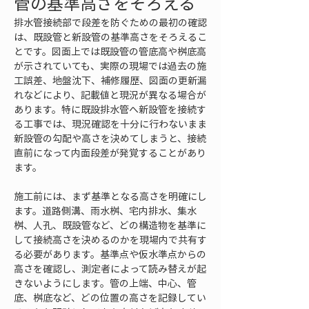
管の基準高さをそろえる
排水管接続部で段差を防ぐための最初の確認
は、既設管と新設管の基準高さをそろえるこ
とです。図面上では既設管の管底高や桝底高
が示されていても、実際の現場では過去の施
工誤差、地盤沈下、補修履歴、図面の更新漏
れなどにより、記載値と現況が異なる場合が
あります。特に既設排水管へ新設管を接続す
る工事では、現況確認を十分に行わないまま
新設管の勾配や高さを決めてしまうと、接続
直前になって内面段差が発覚することがあり
ます。
施工前には、まず基準となる高さを明確にし
ます。道路側溝、雨水桝、宅内排水、集水
桝、人孔、既設管など、どの構造物を基準に
して接続高さを決めるのかを現場内で共有す
る必要があります。基準点や仮水準点からの
高さを確認し、測定者によって読み替えが起
きないようにします。管の上端、中心、管
底、桝底など、どの位置の高さを記録してい