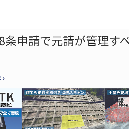
ne
LiDAR
ドローン
360
ソーラー
8条申請で元請が管理す
ます