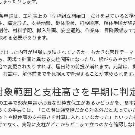
しまったりします。
8条申請は、工程表上の「型枠組立開始日」だけを見ていると準
件、構造形式、支持地盤、躯体形状、打設順序、解体手順が絡
割付、材料手配、搬入計画、安全通路、作業床、昇降設備まで
決める必要があります。
「提出した内容が現場に反映されているか」も大きな管理テーマ
も、現場で計画と異なる支柱間隔になったり、根がらみや水平
合で変更されたりすれば、届出時の前提が崩れます。元請は、
、打設中、解体前までを見据えて管理することが求められます
対象範囲と支柱高さを早期に判
の工事で88条申請が必要な型枠支保工があるかどうかを、基本
多くの手戻りは、「この階は通常階だから対象外だと思ってい
ットや段差部の支柱高さを計算に入れていなかった」といった
けでなく、実際に支柱がどこからどこまで立つのかを確認しな