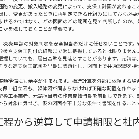
通路の変更、搬入経路の変更によって、支保工計画が変わるこ
録し、変更があったときに再判定できる仕組みにしておく必要
ませるのではなく、どの図面のどの範囲を見て判断したのか、
こかを残しておくことが重要です。
、88条申請の対象判定を安全担当者だけに任せないことです。
形状や支保工割付の細部まで常に把握しているとは限りません
把握していても、届出基準を見落とすことがあります。元請は
そうな高支保工範囲を早期に議題化し、図面上で共通認識を持
書類準備にも余裕が生まれます。構造計算を外部に依頼する場
支保工組立図も、躯体図が固まらなければ正確な配置を作れま
型枠工事業者、元請担当者の作業開始時期を前倒しできます。8
から対象に気づき、仮の図面や不十分な条件で書類を作ること
工程から逆算して申請期限と社