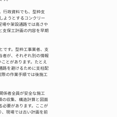
す。行政資料でも、型枠支
設しようとするコンクリー
足場や架設通路では高さや
と支保工計画の内容を早期
とです。型枠工事業者、支
当者が、それぞれ別の情報
いことがあります。たとえ
通路を避けるために支柱配
実際の作業手順では後施工
関係者全員が安全な施工
類の収集、構造計算と図面
る必要があります。ここが
り、現場では古い計画を前