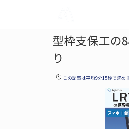
LRTK
Pho
型枠支保工の8
り
この記事は平均9分15秒で読め