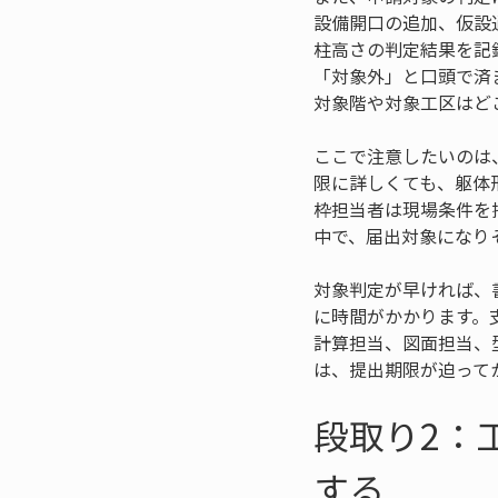
設備開口の追加、仮設
柱高さの判定結果を記
「対象外」と口頭で済
対象階や対象工区はど
ここで注意したいのは
限に詳しくても、躯体
枠担当者は現場条件を
中で、届出対象になり
対象判定が早ければ、
に時間がかかります。
計算担当、図面担当、
は、提出期限が迫って
段取り2：
する