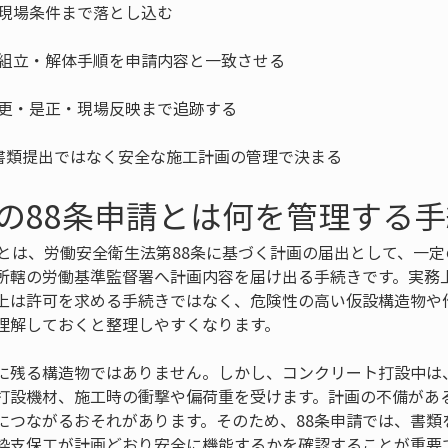
書類提出ではなく安全な施工計画の管理で決まる
の88条申請とは何を管理する
請とは、労働安全衛生法第88条に基づく計画の届出として、一
所轄の労働基準監督署へ計画内容を届け出る手続きです。実務
上は許可を求める手続きではなく、危険性の高い仮設構造物や
理解しておくと整理しやすくなります。
に残る構造物ではありません。しかし、コンクリート打設中は
打設機材、施工時の衝撃や偏荷重を受けます。計画の不備があ
につながるおそれがあります。そのため、88条申請では、書類
枠支保工が計画どおり安全に機能するかを確認することが重要