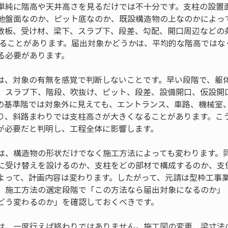
単純に階高や天井高さを見るだけでは不十分です。支柱の設置
地盤面なのか、ピット底なのか、既設構造物の上なのかによっ
敷板、受け材、梁下、スラブ下、段差、勾配、開口周辺などの
になることがあります。届出対象かどうかは、平均的な階高では
る必要があります。
は、対象の有無を感覚で判断しないことです。早い段階で、躯
、スラブ下、階段、吹抜け、ピット、段差、設備開口、仮設開
の基準階では対象外に見えても、エントランス、車路、機械室
り、斜路まわりでは支柱高さが大きくなることがあります。こ
が必要だと判明し、工程全体に影響します。
は、構造物の形状だけでなく施工方法によっても変わります。
に受け替えを設けるのか、支柱をどの部材で構成するのか、支
よって、計画内容は変わります。したがって、元請は型枠工事
、施工方法の選定段階で「この方法なら届出対象になるのか」
どう変わるのか」を確認しておくべきです。
は、一度行えば終わりではありません。施工図の変更、梁寸法