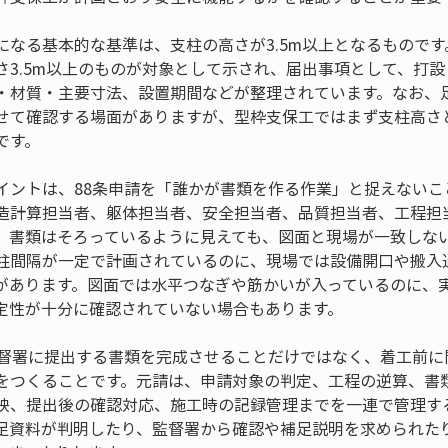
になる基本的な基準は、支柱の高さが3.5m以上となるもので
さ3.5m以上のものが対象として示され、届出事項として、打
・材質・主要寸法、設置期間などが整理されています。なお、
せて確認する場面がありますが、型枠支保工ではまず支柱高さ
です。
イントは、88条申請を「誰かが書類を作る作業」と捉えないこ
造計算担当者、躯体担当者、安全担当者、品質担当者、工程担
、書類はそろっているように見えても、図面と現場が一致しな
柱間隔が一定で計画されているのに、現場では設備開口や搬入
があります。図面では水平つなぎや筋かいが入っているのに、
定性が十分に確認されていない場合もあります。
監督署に提出する書類を完成させることだけではなく、着工前に
をつくることです。元請は、申請対象の判定、工程の逆算、書
映、提出後の確認対応、施工時の記録管理までを一連で管理す
足資料が判明したり、監督署から確認や補足説明を求められた