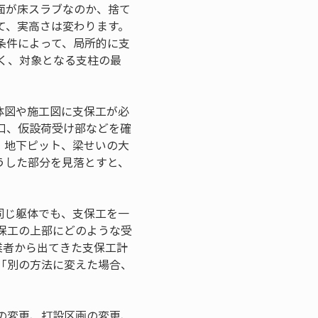
面が床スラブなのか、捨て
て、実高さは変わります。
条件によって、局所的に支
なく、対象となる支柱の最
体図や施工図に支保工が必
口、仮設荷受け部などを確
、地下ピット、梁せいの大
うした部分を見落とすと、
同じ躯体でも、支保工を一
保工の上部にどのような受
業者から出てきた支保工計
「別の方法に変えた場合、
の変更、打設区画の変更、