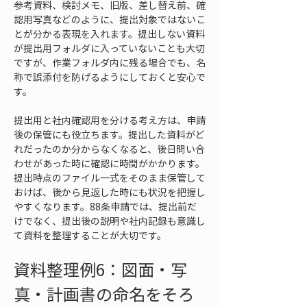
参考資料、検討メモ、旧版、差し替え前、確
認用写真などのように、提出対象ではないこ
とが分かる表現を入れます。提出しない資料
が提出用フォルダに入っていないことも大切
ですが、作業フォルダ内に残る場合でも、名
称で誤添付を防げるようにしておくと安心で
す。
提出用と社内確認用を分ける考え方は、申請
後の保管にも役立ちます。提出した資料がど
れだったのか分からなくなると、後日問い合
わせがあった時に確認に時間がかかります。
提出時点のファイル一式をそのまま保管して
おけば、後から見返した時にも状況を把握し
やすくなります。88条申請では、提出前だ
けでなく、提出後の説明や社内記録も意識し
て資料を整理することが大切です。
資料整理例6：図面・写
真・計画書の命名をそろ