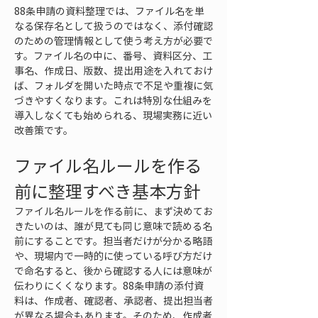
88条申請の資料整理では、ファイル名を単
なる保存名として扱うのではなく、添付確認
のための管理情報として使う考え方が必要で
す。ファイル名の中に、番号、資料区分、工
事名、作成日、版数、提出用途を入れておけ
ば、フォルダを開いた時点で不足や重複に気
づきやすくなります。これは特別な仕組みを
導入しなくても始められる、現場実務に近い
改善策です。
ファイル名ルールを作る
前に整理すべき基本方針
ファイル名ルールを作る前に、まず決めてお
きたいのは、誰が見ても同じ意味で読める名
前にすることです。担当者だけが分かる略語
や、現場内で一時的に使っている呼び方だけ
で命名すると、後から確認する人には意味が
伝わりにくくなります。88条申請の添付資
料は、作成者、確認者、承認者、提出担当者
が異なる場合もあります。そのため、作成者