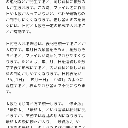
の追記などが発生すると、同じ資料に複数の
版が生まれます。この時、ファイル名に作成
日や版数が入っていないと、どれが最新なの
か判断しにくくなります。差し替えミスを防
ぐには、日付と版数を一定の形式で入れるこ
とが有効です。
日付を入れる場合は、表記を統一することが
大切です。年月日の順番をそろえ、桁数もそ
ろえると、ファイルが時系列で並びやすくな
ります。たとえば、年、月、日を連続した数
字で表す形式にすると、古い資料と新しい資
料の判別がしやすくなります。日付表記が
「5月1日」「五月一日」「0501」のように
混在すると、検索や並び替えで不便になりま
す。
版数も同じ考え方で統一します。「修正版」
「最新版」「最終版」という言葉は便利に見
えますが、実務では混乱の原因になります。
最終版の後に修正が入り、「最終版2」や
「本当の最終版」のような名称が増えること