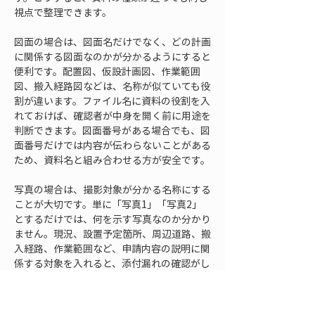
視点で整理できます。
図面の場合は、図面名だけでなく、どの計画
に関係する図面なのかが分かるようにすると
便利です。配置図、仮設計画図、作業範囲
図、搬入経路図などは、名称が似ていても役
割が違います。ファイル名に資料の役割を入
れておけば、確認者が中身を開く前に用途を
判断できます。図面番号がある場合でも、図
面番号だけでは内容が伝わらないことがある
ため、資料名と組み合わせる方が安全です。
写真の場合は、撮影対象が分かる名称にする
ことが大切です。単に「写真1」「写真2」
とするだけでは、何を示す写真なのか分かり
ません。現況、設置予定箇所、周辺道路、搬
入経路、作業範囲など、申請内容の説明に関
係する対象を入れると、添付漏れの確認がし
やすくなります。写真が多い場合は、写真台
帳としてまとめるのか、個別写真として添付
するのかも事前に決めておく必要がありま