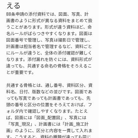
える
88条申請の添付資料では、図面、写真、計
画書のように形式が異なる資料をまとめて扱
うことがあります。形式が違う資料ほど、命
名ルールがばらつきやすくなります。図面は
図面番号で管理し、写真は撮影日で管理し、
計画書は担当者名で管理するなど、資料ごと
にルールが違うと、全体の添付確認が難しく
なります。添付漏れを防ぐには、資料形式が
違っても、共通する命名の骨格をそろえるこ
とが重要です。
共通する骨格とは、通し番号、資料区分、資
料名、日付、版数などの並びです。図面であ
っても写真であっても計画書であっても、先
頭の番号と区分の位置をそろえておけば、フ
ォルダ内で確認しやすくなります。たとえ
ば、図面には「図面_配置図」、写真には
「写真_現況」、計画書には「計画_施工計
画」のように、区分と内容を一貫して入れま
す。こうすると、資料の種類が違っても同じ