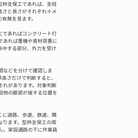
型枠支保工であれば、支柱
高さと長さがそれぞれ十メ
の有無を見ます。
工であればコンクリート打
であれば重機や資材荷重に
集中する部分、外力を受け
間などを分けて確認しま
準高さだけで判断すると、
それがあります。対象判断
設物の脚部が接する位置を
くに道路、歩道、鉄道、隣
なります。型枠支保工の周
ん。架設通路の下に作業員