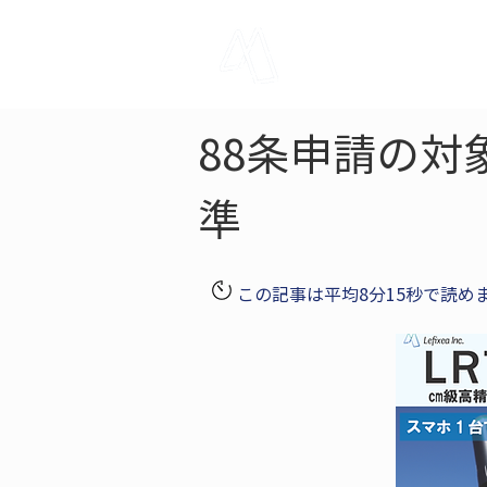
LRTK
Pho
88条申請の対
準
この記事は平均8分15秒で読め