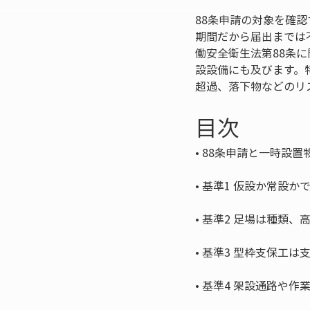
88条申請の対象を確
期間だから届出までは
働安全衛生法第88条
設設備にも及びます。
超過、落下物などのリ
目次
• 
• 
• 
• 
• 