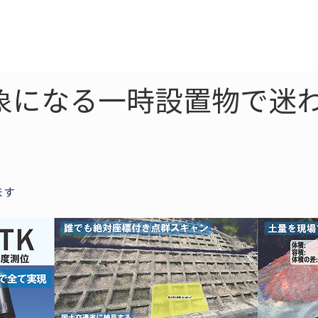
ne
LiDAR
ドローン
360
ソーラー
象になる一時設置物で迷
ます