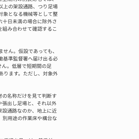
以上の架設通路、つり足場
対象となる機械等として整
六十日未満の場合に除外さ
を組み合わせて確認するこ
ません。仮設であっても、
働基準監督署へ届け出る必
せん。低層で短期間の足
あります。ただし、対象外
材の名称だけを見て判断す
や張出し足場と、それ以外
架設通路なのか、地上に近
、別用途の作業床や構台な