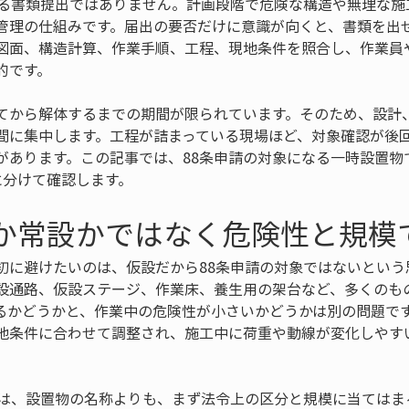
なる書類提出ではありません。計画段階で危険な構造や無理な施
管理の仕組みです。届出の要否だけに意識が向くと、書類を出
図面、構造計算、作業手順、工程、現地条件を照合し、作業員
的です。
てから解体するまでの期間が限られています。そのため、設計
間に集中します。工程が詰まっている現場ほど、対象確認が後
があります。この記事では、88条申請の対象になる一時設置物
に分けて確認します。
設か常設かではなく危険性と規模
初に避けたいのは、仮設だから88条申請の対象ではないという
設通路、仮設ステージ、作業床、養生用の架台など、多くのも
るかどうかと、作業中の危険性が小さいかどうかは別の問題で
地条件に合わせて調整され、施工中に荷重や動線が変化しやす
では、設置物の名称よりも、まず法令上の区分と規模に当てはま