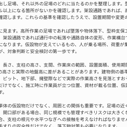
出し足場、それ以外の足場のどれに当たるのかを整理します。
ル以上になる箇所がないかを確認します。架設通路であれば、
確認します。これらの基準を確認したうえで、設置期間や変更
に見ます。高所作業の足場であれば墜落や物体落下、型枠支保
、架設通路であれば通行中の転落や通路自体の変形、作業構台
になります。仮設物が支えているもの、人が乗る場所、荷重が
が、対象判断と安全検討の第一歩です。
、長さ、支柱の高さ、支間、作業床の範囲、設置面積、使用期
の高さと実際の地盤高に差があることがあります。建物側の基
、ピット、地下部、擁壁際などで実際の作業高さを見落とすお
だけでなく、施工時に作業員が立つ位置、資材が載る位置、仮
す。
単体の仮設物だけでなく、周囲との関係も重要です。足場の近
、開口部がある場合、同じ規模でも管理すべきリスクは大きく
合、支柱の根元や水平つなぎへの接触を考えなければなりませ
手すりの安全性だけでなく、落下物対策も必要になります。