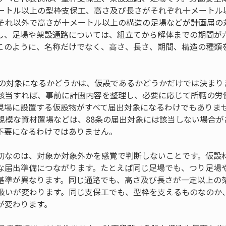
ートル以上の型枠支保工、高さ及び長さがそれぞれ十メートル
それ以外で高さが十メートル以上の構造の足場などが計画届の
し、足場や架設通路については、組立てから解体までの期間が
このように、名称だけでなく、高さ、長さ、期間、構造の種類
請の対象になるかどうかは、仮設であるかどうかだけでは決まり
該当すれば、事前に計画内容を整理し、必要に応じて所轄の労
現場に設置する仮設物がすべて届出対象になるわけでもありま
規模な資材置場などは、88条の届出対象には該当しない場合が
不要になるわけではありません。
切なのは、対象か対象外かを感覚で判断しないことです。仮設
な届出準備につながります。たとえば同じ足場でも、つり足場
基準が異なります。同じ通路でも、高さ及び長さが一定以上の
扱いが変わります。同じ支保工でも、型枠を支えるものなのか
が変わります。