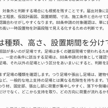
、対象外と判断する場合にも根拠を残すことです。届出対象に
を工程表、仮設計画図、設置期間、寸法、施工条件と合わせて
認識合わせがしやすくなります。88条申請の対象確認は、単に
の高い一時設置物を計画段階で見える化するための判断です。
場は種類、高さ、設置期間を分け
相談が多いのが足場です。足場は多くの建設現場で使われるた
し、一定の条件に該当する足場は、88条申請の対象として確認
足場、それ以外の足場という区分をあいまいにすると、判断を
まず足場の種類を確認します。つり足場や張出し足場は、建物
など、一般的な地上支持の足場とは異なる危険性を持ちます。
つり材、固定部、張出し部に荷重が集中しやすく、落下や倒壊
だけでなく、どこから支持を取り、どの方向に荷重が流れるか