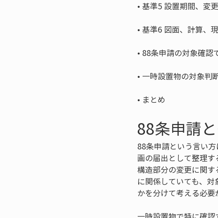
• 
• 
• 
• 
• 
まとめ
88条申請
88条申請という言い
画の届出として整理す
構造部分の変更に関す
に関係していても、対
かを分けて考える必要
一時設置物で特に確認