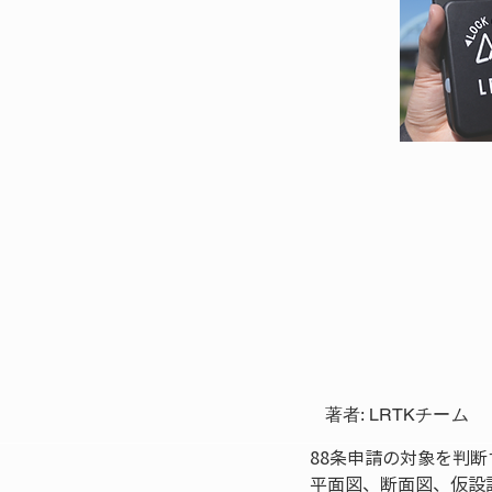
著者: LRTKチーム
88条申請の対象を判
平面図、断面図、仮設