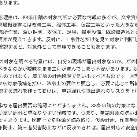
あります。
る理由は、88条申請の対象判断に必要な情報の多くが、文章資
現場概要書には改修工事、躯体工事、仮設工事といった大きな
高所作業、深い掘削、支保工、足場、揚重設備、既設構造物と
要素が見えてきます。反対に、工事件名だけを見て対象と判断
確認すると、対象外として整理できることもあります。
請の対象を調べる背景には、自分の現場が届出対象なのか、どの
べきなのかが曖昧なまま工程が進んでしまう不安があります。8
ものではなく、着工前の計画段階で洗い出すべきものです。図
から対象候補を拾い、法令上の要件と照合し、必要に応じて所
認する流れを作っておけば、申請漏れや提出遅れのリスクを下
単なる届出要否の確認にとどまりません。88条申請の対象にな
が高い部分と重なりやすい領域です。つまり、申請対象の洗い
でもあります。図面上で危険源を読み取り、仮設計画、作業手
下防止、第三者災害防止などに反映できれば、届出対応と安全