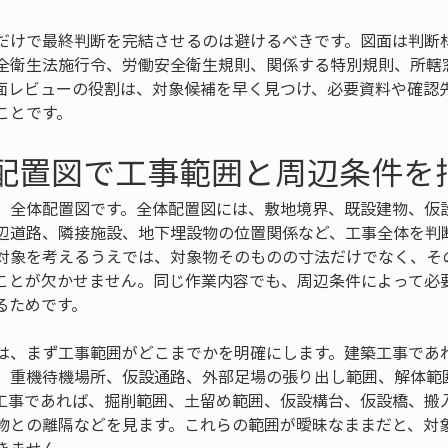
だけで最終判断を完結させるのは避けるべきです。図面は判断
全衛生法施行令、労働安全衛生規則、関係する特別規則、所轄
面レビューの役割は、対象候補を早く見つけ、必要資料や確認
ことです。
体配置図で工事範囲と周辺条件を
、全体配置図です。全体配置図には、敷地境界、既設建物、仮
辺道路、隣接施設、地下埋設物の位置関係など、工事全体を判
の対象を考えるうえでは、対象物そのものの寸法だけでなく、そ
ことが欠かせません。同じ作業内容でも、周辺条件によって必
るためです。
は、まず工事範囲がどこまでかを明確にします。建築工事であ
、重機待機場所、仮設通路、外部足場の張り出し範囲、解体範
工事であれば、掘削範囲、土留め範囲、仮設構台、仮設橋、搬
物との離隔などを見ます。これらの範囲が曖昧なままだと、対