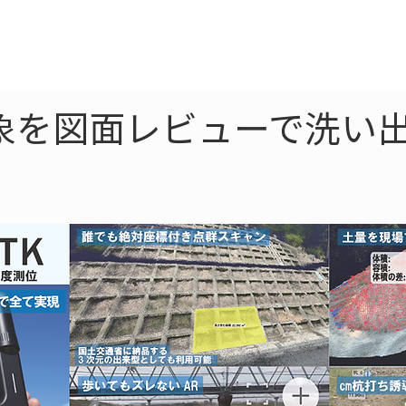
ne
LiDAR
ドローン
360
ソーラー
象を図面レビューで洗い