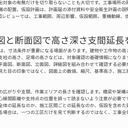
出対象の有無だけを切り取らないことも大切です。工事場所の
備の配置、仮設計画は、計画届の添付資料や安全衛生計画の説
図レビューでは、工事範囲、周辺影響、仮設範囲、重機動線、
面図と断面図で高さ深さ支間延長
では、寸法条件が重要になる場面があります。建物や工作物の高
支柱の高さ、足場の高さなどは、対象確認の基礎情報になりま
平面図、断面図、立面図、詳細図を組み合わせて確認する必要
見た目の印象ではなく、図面上の数値、縮尺、基準高さ、施工
の広がりや支間、作業エリアの長さを確認します。橋梁や架構
心線間距離や支持点の位置を誤って読まないよう注意が必要で
全体の延長なのか、施工区間ごとの延長なのか、仮設を含めた
る場合は、一つの工区だけを見て判断するのではなく、工事全