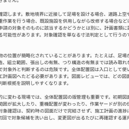
きません。
確認します。敷地境界に近接して足場を設ける場合、道路上空
重作業を行う場合、既設施設を供用しながら改修する場合など
条申請の対象そのものに該当するかどうかとは別に、計画書類に
る可能性があります。対象確認を単なる寸法判定として行うの
。
物の位置が簡略化されていることがあります。たとえば、足場
造、組立範囲、張出しの有無、つり構造の有無までは読み取れ
で対象外と判断するのは危険です。全体配置図は入口として使
工計画図へたどる必要があります。図面レビューでは、どの図
判断根拠を説明しやすくなります。
的に変わる現場では、全体配置図の版管理も重要です。初期図
範囲が拡大したり、重機配置が変わったり、作業ヤードが別の
の対象確認は、契約時の図面だけで完結させず、施工計画の進捗
初回で対象候補を洗い出し、変更図が出るたびに再確認する運