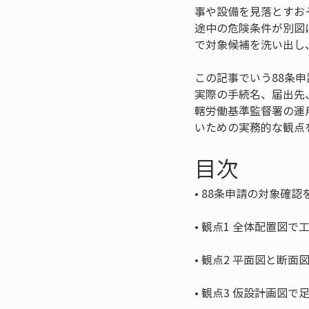
事や設備を見落とすお
途中の危険条件が別図
で対象候補を洗い出し
この記事でいう88条
実際の手続名、届出先
轄労働基準監督署の運
いための実務的な観点
目次
• 
• 
• 
• 