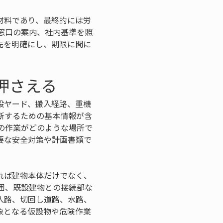
材料であり、最終的には労
窓口の案内、社内基準を照
先を明確にし、期限に間に
押さえる
設ヤード、搬入経路、重機
断するための基本情報が含
の作業がどのような場所で
要な安全対策や計画書類で
れば建物本体だけでなく、
囲、既設建物との接続部な
入路、切回し道路、水路、
象となる仮設物や危険作業