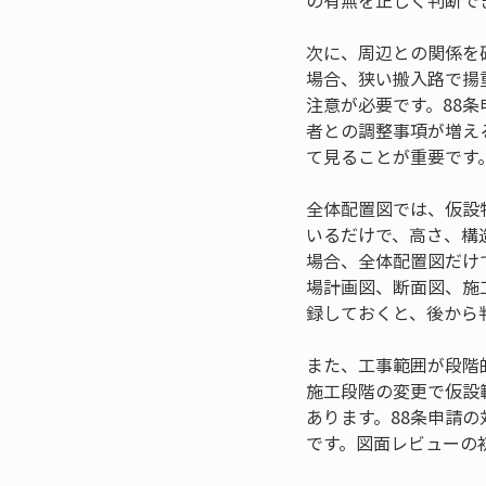
の有無を正しく判断で
次に、周辺との関係を
場合、狭い搬入路で揚
注意が必要です。88
者との調整事項が増え
て見ることが重要です
全体配置図では、仮設
いるだけで、高さ、構
場合、全体配置図だけ
場計画図、断面図、施
録しておくと、後から
また、工事範囲が段階
施工段階の変更で仮設
あります。88条申請
です。図面レビューの