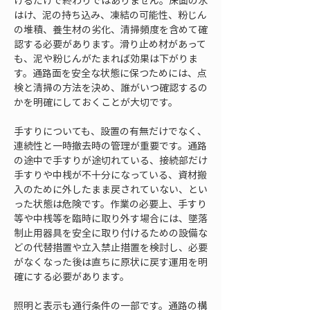
けるだけで終わりではありません。床面の水
はけ、泥の持ち込み、凍結の可能性、粉じん
の堆積、養生材の劣化、清掃頻度を含めて確
認する必要があります。滑り止め材があって
も、泥や粉じんがたまれば効果は下がりま
す。通路面を安全な状態に保つためには、点
検と清掃の方法を決め、誰がいつ確認するの
かを明確にしておくことが大切です。
手すりについても、設置の有無だけでなく、
連続性と一時撤去時の管理が重要です。通路
の途中で手すりが途切れている、接続部だけ
手すりや中桟が不十分になっている、資材搬
入のために外したまま戻されていない、とい
った状態は危険です。作業の必要上、手すり
等や中桟等を臨時に取り外す場合には、墜落
制止用器具を安全に取り付けるための設備な
どの代替措置や立入禁止措置を検討し、必要
がなくなった後は直ちに原状に戻す運用を明
確にする必要があります。
照明と表示も通行条件の一部です。通路の構