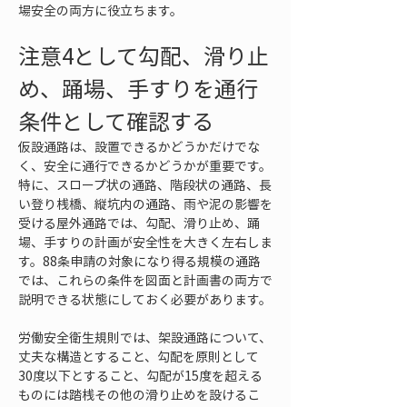
場安全の両方に役立ちます。
注意4として勾配、滑り止
め、踊場、手すりを通行
条件として確認する
仮設通路は、設置できるかどうかだけでな
く、安全に通行できるかどうかが重要です。
特に、スロープ状の通路、階段状の通路、長
い登り桟橋、縦坑内の通路、雨や泥の影響を
受ける屋外通路では、勾配、滑り止め、踊
場、手すりの計画が安全性を大きく左右しま
す。88条申請の対象になり得る規模の通路
では、これらの条件を図面と計画書の両方で
説明できる状態にしておく必要があります。
労働安全衛生規則では、架設通路について、
丈夫な構造とすること、勾配を原則として
30度以下とすること、勾配が15度を超える
ものには踏桟その他の滑り止めを設けるこ