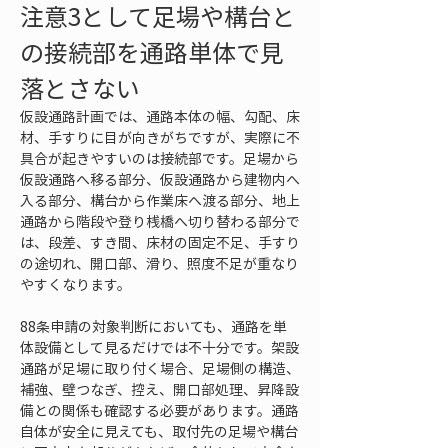
注意3として足場や構台と
の接続部を通路単体で見
落とさない
仮設通路計画では、通路本体の幅、勾配、床
材、手すりに目が向きがちですが、実際に不
具合が起きやすいのは接続部です。足場から
仮設通路へ移る部分、仮設通路から建物内へ
入る部分、構台から作業床へ渡る部分、地上
通路から階段や登り桟橋へ切り替わる部分で
は、段差、すき間、床材の固定不足、手すり
の途切れ、開口部、滑り、照度不足が重なり
やすくなります。
88条申請の対象判断においても、通路を単
体設備として見るだけでは不十分です。架設
通路が足場に取り付く場合、足場側の構造、
補強、壁つなぎ、控え、開口部処理、昇降設
備との関係も確認する必要があります。通路
自体が安全に見えても、取付先の足場や構台