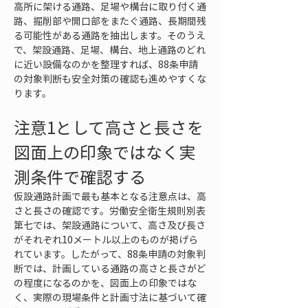
高所に架ける通路、足場や構台に取り付く通
路、掘削部や開口部をまたぐ通路、長期間残
る可能性がある通路を抽出します。そのうえ
で、架設通路、足場、構台、地上通路のどれ
に近い設備なのかを整理すれば、88条申請
の対象判断も安全対策の確認も進めやすくな
ります。
注意1として高さと長さを
図面上の印象ではなく実
測条件で確認する
仮設通路計画で最も基本となる注意点は、高
さと長さの確認です。労働安全衛生規則別表
第七では、架設通路について、高さ及び長さ
がそれぞれ10メートル以上のものが掲げら
れています。したがって、88条申請の対象判
断では、計画している通路の高さと長さがど
の程度になるのかを、図面上の印象ではな
く、実際の現場条件と計画寸法に基づいて確