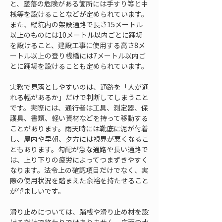
と、墜落の危険がある箇所には手すり等と中
桟等を設けることなどが定められています。
また、縦坑内の架設通路で長さ15メートル
以上のものには10メートル以内ごとに踊場
を設けること、建設工事に使用する高さ8メ
ートル以上の登り桟橋には7メートル以内ご
とに踊場を設けることも定められています。
実務で見落としやすいのは、通路を「人が通
れる幅があるか」だけで判断してしまうこと
です。実際には、通行者は工具、測定器、保
護具、書類、軽い資材などを持って移動する
ことがあります。雨天時には靴底に泥が付着
し、屋内や早朝、夕方には視界が悪くなるこ
ともあります。勾配が急な通路や長い通路で
は、上り下りの疲労によってつまずきやすく
なります。法令上の確認項目だけでなく、実
際の使用状況を踏まえた余裕を持たせること
が望ましいです。
滑り止めについては、踏桟や滑り止め材を設