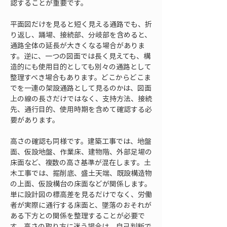
認することが重要です。
平面図だけを見ると短く見える通路でも、折
り返し、踊場、接続部、分岐部を含めると、
通路全体の延長が大きくなる場合がありま
す。逆に、一つの図面では長く見えても、構
造的にも使用目的としても別々の通路として
整理すべき場合もあります。どこからどこま
でを一連の架設通路として見るのかは、図面
上の線の長さだけではなく、支持方法、接続
先、通行目的、使用時期を含めて確認する必
要があります。
高さの確認も同様です。建築工事では、地盤
面、仮設地盤、作業床、建物階、外部足場の
床面など、複数の高さ基準が混在します。土
木工事では、掘削底、盛土天端、既設構造物
の上面、仮設構台の床面などが関係します。
単に設計図の標高差を見るだけでなく、労働
者が実際に通行する床面と、墜落のおそれが
ある下方との関係を整理することが必要で
す。高さの取り方に迷う場合は、自己判断で