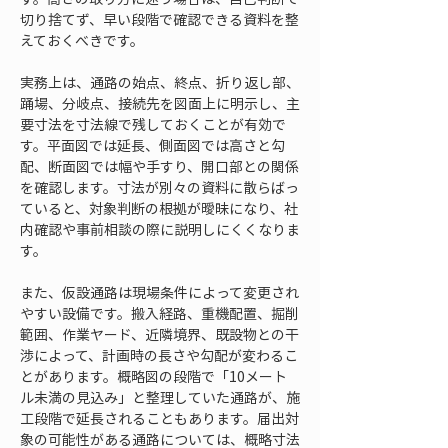
切り捨てず、早い段階で確認できる資料を整
えておくべきです。
実務上は、通路の始点、終点、折り返し部、
踊場、分岐点、接続先を図面上に明示し、主
要寸法を寸法線で残しておくことが有効で
す。平面図では延長、側面図では高さと勾
配、断面図では幅や手すり、開口部との関係
を確認します。寸法が別々の資料に散らばっ
ていると、対象判断の根拠が曖昧になり、社
内確認や事前相談の際に説明しにくくなりま
す。
また、仮設通路は現場条件によって変更され
やすい設備です。搬入経路、重機配置、掘削
範囲、作業ヤード、近隣境界、既設物との干
渉によって、計画時の長さや勾配が変わるこ
とがあります。概略図の段階で「10メート
ル未満の見込み」と整理していた通路が、施
工段階で延長されることもあります。届出対
象の可能性がある通路については、概略寸法