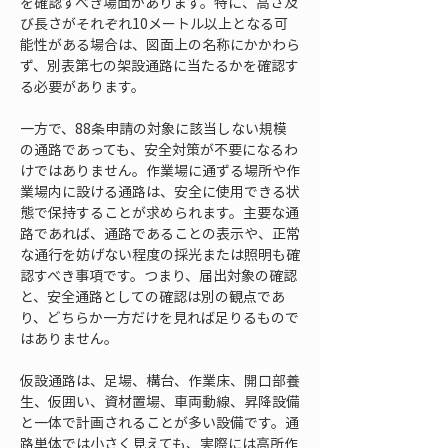
を確認すべき場面があります。特に、高さ及
び長さがそれぞれ10メートル以上となる可
能性がある場合は、図面上の名称にかかわら
ず、別表第七の架設通路に当たるかを確認す
る必要があります。
一方で、88条申請の対象に該当しない規模
の通路であっても、安全対策が不要になるわ
けではありません。作業場に通ずる場所や作
業場内に設ける通路は、安全に使用できる状
態で保持することが求められます。主要な通
路であれば、通路であることの表示や、正常
な通行を妨げない程度の採光または照明も確
認すべき事項です。つまり、届出対象の確認
と、安全通路としての確認は別の観点であ
り、どちらか一方だけを見れば足りるもので
はありません。
仮設通路は、足場、構台、作業床、開口部養
生、仮囲い、資材置場、車両動線、昇降設備
と一体で計画されることが多い設備です。通
路単体では小さく見えても、実際には高所作