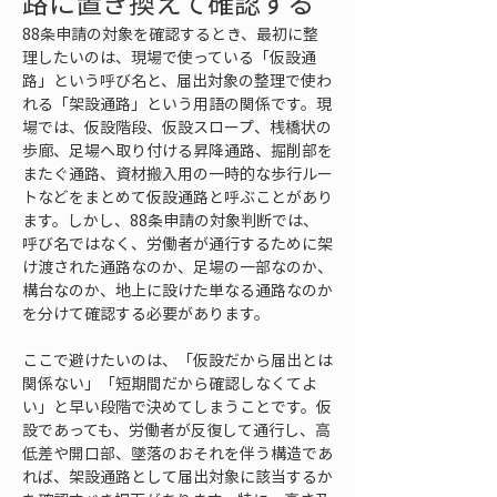
路に置き換えて確認する
88条申請の対象を確認するとき、最初に整
理したいのは、現場で使っている「仮設通
路」という呼び名と、届出対象の整理で使わ
れる「架設通路」という用語の関係です。現
場では、仮設階段、仮設スロープ、桟橋状の
歩廊、足場へ取り付ける昇降通路、掘削部を
またぐ通路、資材搬入用の一時的な歩行ルー
トなどをまとめて仮設通路と呼ぶことがあり
ます。しかし、88条申請の対象判断では、
呼び名ではなく、労働者が通行するために架
け渡された通路なのか、足場の一部なのか、
構台なのか、地上に設けた単なる通路なのか
を分けて確認する必要があります。
ここで避けたいのは、「仮設だから届出とは
関係ない」「短期間だから確認しなくてよ
い」と早い段階で決めてしまうことです。仮
設であっても、労働者が反復して通行し、高
低差や開口部、墜落のおそれを伴う構造であ
れば、架設通路として届出対象に該当するか