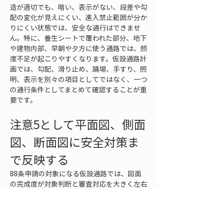
造が適切でも、暗い、表示がない、段差や勾
配の変化が見えにくい、進入禁止範囲が分か
りにくい状態では、安全な通行はできませ
ん。特に、養生シートで覆われた部分、地下
や建物内部、早朝や夕方に使う通路では、照
度不足が起こりやすくなります。仮設通路計
画では、勾配、滑り止め、踊場、手すり、照
明、表示を別々の項目としてではなく、一つ
の通行条件としてまとめて確認することが重
要です。
注意5として平面図、側面
図、断面図に安全対策ま
で反映する
88条申請の対象になる仮設通路では、図面
の完成度が対象判断と審査対応を大きく左右
します。労働安全衛生規則別表第七では、架
設通路について、設置箇所、構造、材質、主
要寸法、設置期間を示し、平面図、側面図、