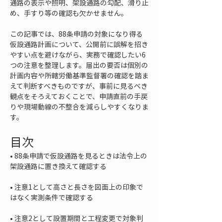
通路の表示や照明、架設通路の勾配、滑り止
め、手すり等の確認も欠かせません。
この記事では、88条申請の対象になり得る
仮設通路計画について、公開前に誤解を招き
やすい点を避けながら、実務で確認したい6
つの注意を整理します。届出の要否は個別の
計画内容や所轄労働基準監督署の確認を踏ま
えて判断すべきものですが、事前に見るべき
観点をそろえておくことで、申請直前の手戻
りや現場動線の不整合を減らしやすくなりま
す。
目次
• 
88条申請で仮設通路を見るときは法令上の
• 
注意1として高さと長さを図面上の印象で
• 
注意2として設置期間と工程変更で対象判