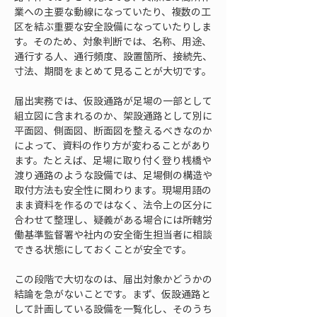
業への主要な動線になっていたり、複数の工
区を結ぶ重要な安全設備になっていたりしま
す。そのため、対象判断では、名称、用途、
通行する人、通行頻度、設置箇所、接続先、
寸法、期間をまとめて見ることが大切です。
届出実務では、仮設通路が足場の一部として
組立図に含まれるのか、架設通路として別に
平面図、側面図、断面図を整えるべきなのか
によって、資料の作り方が変わることがあり
ます。たとえば、足場に取り付く登り桟橋や
渡り通路のような設備では、足場側の構造や
取付方法も安全性に関わります。現場用語の
まま資料を作るのではなく、法令上の区分に
合わせて整理し、疑義がある場合には所轄労
働基準監督署や社内の安全衛生担当者に相談
できる状態にしておくことが安全です。
この段階で大切なのは、届出対象かどうかの
結論を急がないことです。まず、仮設通路と
して計画している設備を一覧化し、そのうち