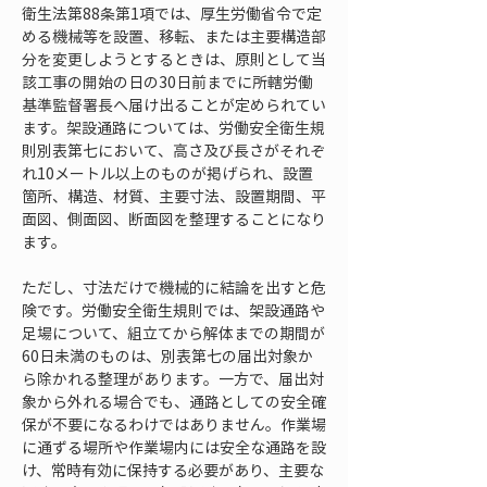
衛生法第88条第1項では、厚生労働省令で定
める機械等を設置、移転、または主要構造部
分を変更しようとするときは、原則として当
該工事の開始の日の30日前までに所轄労働
基準監督署長へ届け出ることが定められてい
ます。架設通路については、労働安全衛生規
則別表第七において、高さ及び長さがそれぞ
れ10メートル以上のものが掲げられ、設置
箇所、構造、材質、主要寸法、設置期間、平
面図、側面図、断面図を整理することになり
ます。
ただし、寸法だけで機械的に結論を出すと危
険です。労働安全衛生規則では、架設通路や
足場について、組立てから解体までの期間が
60日未満のものは、別表第七の届出対象か
ら除かれる整理があります。一方で、届出対
象から外れる場合でも、通路としての安全確
保が不要になるわけではありません。作業場
に通ずる場所や作業場内には安全な通路を設
け、常時有効に保持する必要があり、主要な