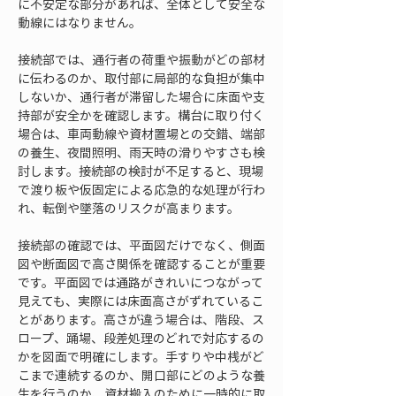
に不安定な部分があれば、全体として安全な
動線にはなりません。
接続部では、通行者の荷重や振動がどの部材
に伝わるのか、取付部に局部的な負担が集中
しないか、通行者が滞留した場合に床面や支
持部が安全かを確認します。構台に取り付く
場合は、車両動線や資材置場との交錯、端部
の養生、夜間照明、雨天時の滑りやすさも検
討します。接続部の検討が不足すると、現場
で渡り板や仮固定による応急的な処理が行わ
れ、転倒や墜落のリスクが高まります。
接続部の確認では、平面図だけでなく、側面
図や断面図で高さ関係を確認することが重要
です。平面図では通路がきれいにつながって
見えても、実際には床面高さがずれているこ
とがあります。高さが違う場合は、階段、ス
ロープ、踊場、段差処理のどれで対応するの
かを図面で明確にします。手すりや中桟がど
こまで連続するのか、開口部にどのような養
生を行うのか、資材搬入のために一時的に取