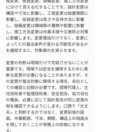
程変更、仮設変更、設備変更、施工方法変更
に分けて見える化することです。設計変更は
構造や寸法に影響し、工程変更は設置期間に
影響し、仮設変更は高さや支持方法に影響
し、設備変更は機械等の種類や配置に影響
し、施工方法変更は作業手順や災害防止対策
に影響します。変更理由だけでなく、変更に
よってどの届出条件が変わる可能性があるか
を確認すると、対象漏れを減らせます。
変更の判断は現場だけで完結させないことが
重要です。現場では安全を確保するために柔
軟な変更が必要になることがありますが、そ
の変更が届出対象に関係する場合、会社とし
ての確認と記録が必要です。現場代理人、主
任技術者や監理技術者、安全担当、協力会社
の職長、必要に応じて設計担当が同じ変更内
容を確認できるようにします。口頭で「大丈
夫」と判断するのではなく、変更前後の図
面、作業範囲、寸法、期間、構造上の相違点
を残しておくことが実務上の防御になりま
す。