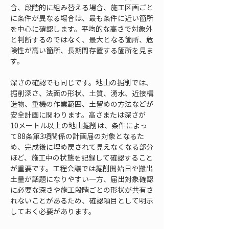
合、段階的に組み替える場合、施工区画ごと
に条件が異なる場合は、最も条件に近い箇所
を中心に確認します。平均的な高さで対象外
と判断するのではなく、最大となる箇所、危
険性が高い箇所、長期間存置する箇所を見ま
す。
深さの確認でも同じです。地山の掘削では、
掘削深さ、法面の形状、土質、湧水、近接構
造物、重機の作業範囲、土留めの方法などが
安全計画に関わります。高さまたは深さが
10メートル以上の地山掘削は、条件によっ
て88条第3項関係の計画届の対象となるた
め、完成後に埋め戻されて見えなくなる部分
ほど、施工中の状態を記録して確認すること
が重要です。工程会議では掘削開始日や搬出
土量が話題になりやすい一方、届出対象確認
に必要な深さや施工段階ごとの形状が共有さ
れないことがあるため、確認項目として明示
しておく必要があります。