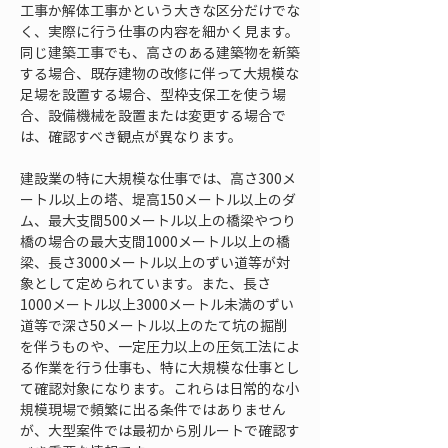
工事か解体工事かという大きな区分だけでな
く、実際に行う仕事の内容を細かく見ます。
同じ建築工事でも、高さのある建築物を新築
する場合、既存建物の改修に伴って大規模な
足場を設置する場合、型枠支保工を使う場
合、設備機械を設置または変更する場合で
は、確認すべき観点が異なります。
建設業の特に大規模な仕事では、高さ300メ
ートル以上の塔、堤高150メートル以上のダ
ム、最大支間500メートル以上の橋梁やつり
橋の場合の最大支間1000メートル以上の橋
梁、長さ3000メートル以上のずい道等が対
象として定められています。また、長さ
1000メートル以上3000メートル未満のずい
道等で深さ50メートル以上のたて坑の掘削
を伴うものや、一定圧力以上の圧気工法によ
る作業を行う仕事も、特に大規模な仕事とし
て確認対象になります。これらは日常的な小
規模現場で頻繁に出る条件ではありません
が、大型案件では最初から別ルートで確認す