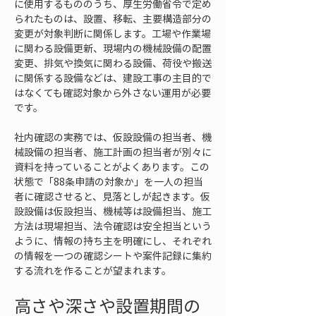
に使用するもののうち、厚生労働省令で定め
られたものは、設置、移転、主要構造部分の
変更が対象判断に関係します。工場や作業場
に関わる設備更新、現場内の機械設備の配置
変更、排気や換気に関わる設備、荷役や搬送
に関係する設備などは、建設工事の主目的で
はなくても確認対象から外さない運用が必要
です。
社内確認の実務では、仮設設備の担当者、機
械設備の担当者、施工計画の担当者が別々に
資料を持っていることがよくあります。この
状態で「88条申請の対象か」を一人の担当
者に確認させると、見落としが起きます。仮
設設備は仮設担当、機械等は設備担当、施工
方法は現場担当、法令確認は安全担当という
ように、情報の持ち主を明確にし、それぞれ
の情報を一つの確認シートや案件記録に集約
する流れを作ることが望まれます。
高さや深さや設置期間の