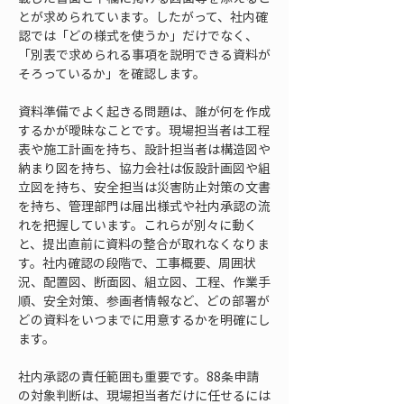
とが求められています。したがって、社内確
認では「どの様式を使うか」だけでなく、
「別表で求められる事項を説明できる資料が
そろっているか」を確認します。
資料準備でよく起きる問題は、誰が何を作成
するかが曖昧なことです。現場担当者は工程
表や施工計画を持ち、設計担当者は構造図や
納まり図を持ち、協力会社は仮設計画図や組
立図を持ち、安全担当は災害防止対策の文書
を持ち、管理部門は届出様式や社内承認の流
れを把握しています。これらが別々に動く
と、提出直前に資料の整合が取れなくなりま
す。社内確認の段階で、工事概要、周囲状
況、配置図、断面図、組立図、工程、作業手
順、安全対策、参画者情報など、どの部署が
どの資料をいつまでに用意するかを明確にし
ます。
社内承認の責任範囲も重要です。88条申請
の対象判断は、現場担当者だけに任せるには