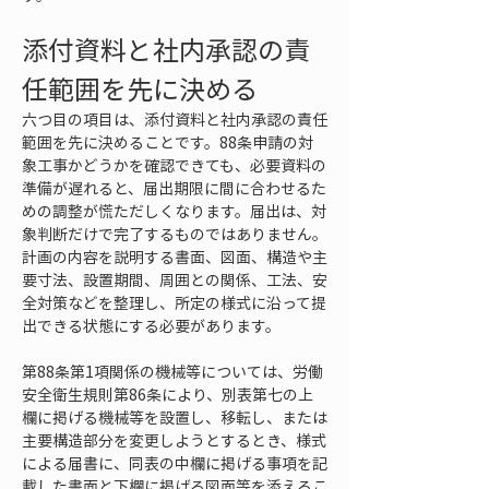
添付資料と社内承認の責
任範囲を先に決める
六つ目の項目は、添付資料と社内承認の責任
範囲を先に決めることです。88条申請の対
象工事かどうかを確認できても、必要資料の
準備が遅れると、届出期限に間に合わせるた
めの調整が慌ただしくなります。届出は、対
象判断だけで完了するものではありません。
計画の内容を説明する書面、図面、構造や主
要寸法、設置期間、周囲との関係、工法、安
全対策などを整理し、所定の様式に沿って提
出できる状態にする必要があります。
第88条第1項関係の機械等については、労働
安全衛生規則第86条により、別表第七の上
欄に掲げる機械等を設置し、移転し、または
主要構造部分を変更しようとするとき、様式
による届書に、同表の中欄に掲げる事項を記
載した書面と下欄に掲げる図面等を添えるこ