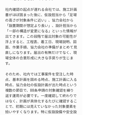
社内確認の起点が遅れる会社では、施工計画
書がほぼ固まった後に、仮設担当から「足場
の高さが対象条件に近い」、協力会社から
「設置期間が想定より長い」、設計担当から
「一部の構造が変更になる」といった情報が
出てきます。この段階で届出対象の可能性が
浮上すると、工程表、着工日、現場説明、図
面、作業手順、協力会社の準備がまとめて見
直しになります。届出の有無だけでなく、現
場全体の合意形成に大きな手戻りが生じま
す。
そのため、社内では工事案件を受注した時
点、基本計画を固める時点、施工計画に入る
時点、協力会社の仮設計画が出た時点という
複数の節目で、88条申請の対象確認を繰り
返す運用が必要です。一度確認して終わりで
はなく、計画が具体化するたびに確認するこ
とで、初期には見えていなかった対象要素を
拾いやすくなります。特に仮設設備や安全設