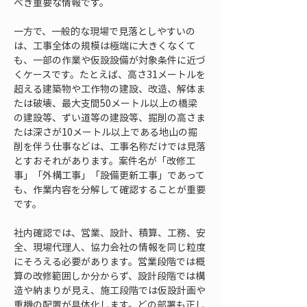
べき重要な情報です。
一方で、一般的な現場で見落としやすいの
は、工事全体の規模は極端に大きくなくて
も、一部の作業や仮設設備が対象条件に近づ
くケースです。たとえば、高さ31メートルを
超える建築物や工作物の建設、改造、解体ま
たは破壊、最大支間50メートル以上の橋梁
の建設等、ずい道等の建設等、掘削の高さま
たは深さが10メートル以上である地山の掘
削を伴う仕事などは、工事名称だけでは見落
とすおそれがあります。案件名が「改修工
事」「外構工事」「設備更新工事」であって
も、作業内容を分解して確認することが重要
です。
社内確認では、営業、設計、積算、工務、安
全、現場代理人、協力会社の情報を同じ粒度
にそろえる必要があります。営業段階では概
算の改修範囲しか分からず、設計段階では構
造や納まりが見え、施工段階では仮設計画や
重機の配置が具体化します。どの部署も正し