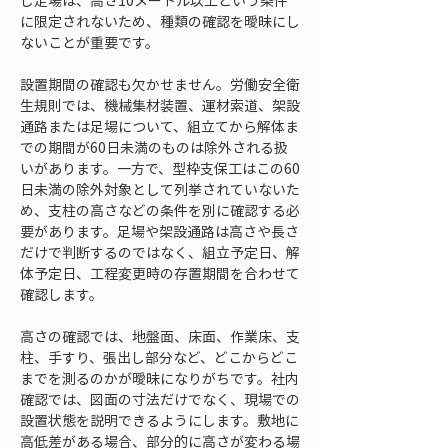
し足場は、高さ10メートル以上という条件
に限定されないため、種類の確認を曖昧にし
ないことが重要です。
設置期間の確認も欠かせません。労働安全衛
生規則では、機械集材装置、運材索道、架設
通路または足場について、組立てから解体ま
での期間が60日未満のものは除外される扱
いがあります。一方で、型枠支保工はこの60
日未満の除外対象として列挙されていないた
め、支柱の高さなどの条件を別に確認する必
要があります。足場や架設通路は高さや長さ
だけで判断するのではなく、組立予定日、解
体予定日、工程変更時の存置期間を合わせて
確認します。
高さの確認では、地盤面、床面、作業床、支
柱、手すり、張出し部分など、どこからどこ
までを測るのかが曖昧になりがちです。社内
確認では、図面の寸法だけでなく、現場での
設置状態を説明できるようにします。敷地に
高低差がある場合、部分的に高さが変わる場