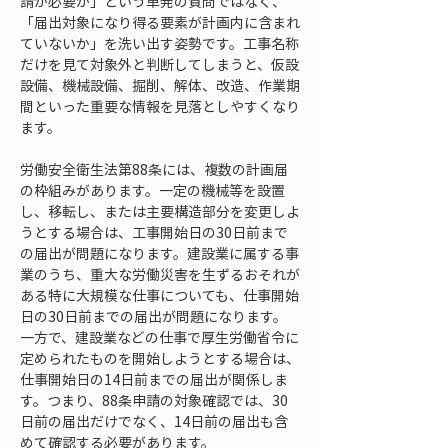
請が必要か」という単発の質問ではなく、
「届出対象になり得る要素が計画内に含まれ
ていないか」を洗い出す姿勢です。工事名称
だけを見て対象外と判断してしまうと、仮設
設備、機械設備、掘削、解体、改造、作業期
間といった重要な情報を見落としやすくなり
ます。
労働安全衛生法第88条には、複数の計画届
の枠組みがあります。一定の機械等を設置
し、移転し、または主要構造部分を変更しよ
うとする場合は、工事開始日の30日前まで
の届出が問題になります。建設業に属する事
業のうち、重大な労働災害を生ずるおそれが
ある特に大規模な仕事についても、仕事開始
日の30日前までの届出が問題になります。
一方で、建設業などの仕事で厚生労働省令に
定められたものを開始しようとする場合は、
仕事開始日の14日前までの届出が関係しま
す。つまり、88条申請の対象確認では、30
日前の届出だけでなく、14日前の届出も含
めて確認する必要があります。