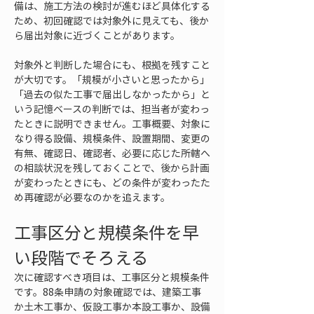
備は、施工方法の検討が進むほど具体化する
ため、初回確認では対象外に見えても、後か
ら届出対象に近づくことがあります。
対象外と判断した場合にも、根拠を残すこと
が大切です。「規模が小さいと思ったから」
「過去の似た工事で届出しなかったから」と
いう記憶ベースの判断では、担当者が変わっ
たときに説明できません。工事概要、対象に
なり得る設備、規模条件、設置期間、変更の
有無、確認日、確認者、必要に応じた所轄へ
の相談状況を残しておくことで、後から計画
が変わったときにも、どの条件が変わったた
め再確認が必要なのかを追えます。
工事区分と規模条件を早
い段階でそろえる
次に確認すべき項目は、工事区分と規模条件
です。88条申請の対象確認では、建築工事
か土木工事か、仮設工事か本設工事か、設備