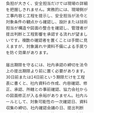
負担が大きく、安全担当だけでは現場の詳細
を把握しきれません。実務的には、現場側が
工事内容と工程を提示し、安全担当が法令と
対象条件の観点から確認し、設計または技術
担当が構造や図面の整合を確認し、管理者が
提出判断と工程影響を承認する流れが望まし
いです。複数の確認者を置くことは手間に見
えますが、対象漏れや資料不備による手戻り
を防ぐ効果があります。
届出期限を守るには、社内承認の締切を法令
上の提出期限より前に置く必要があります。
30日前または14日前という期限だけを工程
表に書くと、社内資料の作成、内容確認、修
正、承認、所轄との事前確認、協力会社から
の図面修正が入る余裕がありません。社内ル
ールとして、対象可能性の一次確認日、資料
収集の締切、社内確認会議の日、提出判断
日、提出予定日を分けて管理すると、直前の
混乱を減らせます。