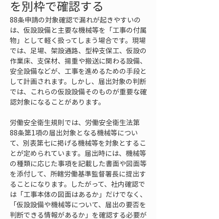
を別枠で確認する
88条申請の対象確認で漏れが起きやすいの
は、仮設設備と主要な機械等を「工事の付属
物」として軽く扱ってしまう場合です。現場
では、足場、架設通路、型枠支保工、仮設の
作業床、支保材、揚重や搬送に関わる設備、
安全設備などが、工事を進めるための手段と
して計画されます。しかし、届出対象の判断
では、これらの仮設設備そのものが重要な確
認対象になることがあります。
労働安全衛生規則では、労働安全衛生法第
88条第1項の届出対象となる機械等につい
て、別表第七に掲げる機械等を対象とするこ
とが定められています。届出時には、機械等
の種類に応じた事項を記載した書面や図面等
を添付して、所轄労働基準監督署長に提出す
ることになります。したがって、社内確認で
は「工事本体の図面はあるか」だけでなく、
「仮設設備や機械等について、届出の要否を
判断できる情報があるか」を確認する必要が