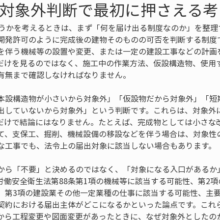
の対象外判断で最初に押さえる考
どうかを考えるときは、まず「何を届け出る制度なのか」を整理
開発許可のように完成後の建物そのものの可否を判断する制度
を伴う機械等の設置や変更、または一定の建設工事などの計画
だけを見るのではなく、施工中の作業方法、仮設構造物、使用
有無まで確認しなければなりません。
本設構造物が小さいから対象外」「仮設物だから対象外」「短
出していないから対象外」という判断です。これらは、対象外
だけで結論にはなりません。たとえば、完成物としては小さな
て、支保工、掘削、機械設備の移設などを伴う場合は、対象性
な工事でも、法令上の届出対象に該当しない場合もあります。
から「不要」と決めるのではなく、「対象になる入口があるか
労働安全衛生法第88条第1項の機械等に該当する可能性、第2
、第3項の建設業その他一定業種の仕事に該当する可能性、主
契約における届出主体がどこになるかといった論点です。これ
から工程変更や図面変更があったときに、なぜ対象外としたの