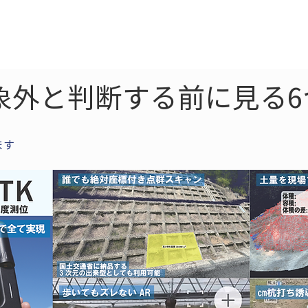
ne
LiDAR
ドローン
360
ソーラー
象外と判断する前に見る
ます