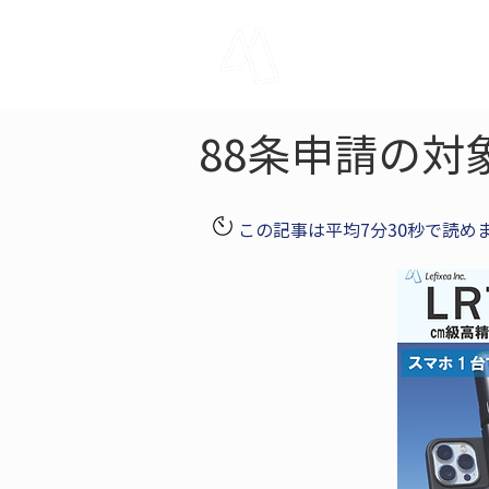
LRTK
Pho
88条申請の対
この記事は平均7分30秒で読め