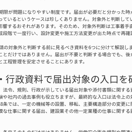
出期限が問題になりやすい制度です。届出が必要だと分かった時
っているというケースは珍しくありません。対象外と判断して
影響するおそれがあります。そのため、対象外判断は工事着手
成段階で一度行い、設計変更や施工方法変更が出た時点で再確
申請の対象外と判断する前に見るべき資料を6つに分けて解説し
ことだけではありません。届出が不要と判断する場合でも、後
と工程管理を安定させることにあります。
令・行政資料で届出対象の入口を
、法令、規則、行政が示している届出対象や添付書類に関する資
験や社内の過去事例も役立ちますが、最終的な入口は法令上の
88条では、一定の機械等の設置、移転、主要構造部分の変更に
模な仕事に関する届出、建設業その他一定業種の仕事に関する