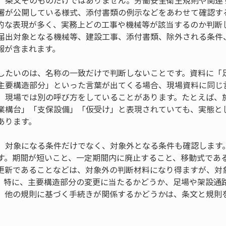
、条文そのものだけではありません。労働安全衛生規則や関連
署が公開している様式、添付書類の例示などをあわせて確認す
的な表現が多く、実務上どの工事や機械等が該当するのか判断
届出対象となる機械等、建設工事、添付書類、除外される条件
報が含まれます。
したいのは、名称の一致だけで判断しないことです。資料に「
主要構造部分」といった言葉が出てくる場合、現場資料に同じ
。現場では別の呼び方をしていることがあります。たとえば、
業構台」「支保設備」「仮受け」と表現されていても、実態と
あります。
、対象になる条件だけでなく、対象外となる条件も確認します
す。期間が短いこと、一定期間内に廃止すること、移動式であ
更新であることなどは、対象外の判断材料になり得ますが、対
。特に、主要構造部分の変更に当たるかどうか、足場や架設通
、他の規則に基づく手続きが関係するかどうかは、条文と規則