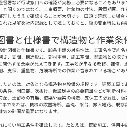
監督署など行政窓口への確認が実務上必要になることもありま
」と聞くのではなく、工事概要、対象物の寸法、設置期間、作
整理したうえで確認することが大切です。口頭で確認した場合
られた見解を社内記録として残しておくと、後の変更時にも再
計図書と仕様書で構造物と作業条
設計図書と仕様書です。88条申請の対象性は、工事名や契約名
深さ、支間、構造形式、部材重量、施工空間、既設物との取り
に関係する要素が見えてきます。工事名が単なる改修、補修、
削、支保、重量物、危険場所での作業が含まれている場合があ
したいのは、対象となる構造物や設備の規模です。建築工事で
の条件、開口部、吹抜け、仮設足場の必要範囲などが判断材料
勾配、土留めの有無、橋梁や函渠の構造、支保工の必要性、仮
工事であれば、機械の設置場所、基礎、架台、搬入経路、既存
排気の計画が重要になります。
れにくい施工条件を確認します。たとえば、夜間施工、供用中