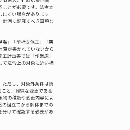
する別表、行政の案内資
ることが必要です。法令本
しにくい場合があります。
、計画に記載すべき事項な
足場」「型枠支保工」「架
言葉が書かれていないから
施工計画書では「作業床」
して法令上の対象に近い構
。ただし、対象外条件は慎
ること、軽微な変更である
象物の種類や変更内容によ
路の組立てから解体までの
を分けて確認する必要があ