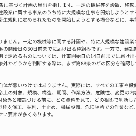
8条に基づく計画の届出を指します。一定の機械等を設置、移転
建設業に属する事業のうち特に大規模な仕事を開始しようとす
衛生規則に定められたものを開始しようとする場合などに、事
りません。一定の機械等に関する計画や、特に大規模な建設業
事の開始日の30日前までに届け出る枠組みです。一方で、建設
則で定めるものについては、仕事開始日の14日前までに届け出
対象外かどうかを判断する際は、まず第88条のどの区分を確認
自体が悪いわけではありません。実際には、すべての工事や設備
令上の対象、規模、構造、期間、作業方法、危険性、変更の内
対象外と結論づける前に、どの資料を見て、どの根拠で判断し
型枠支保工、掘削、土止め、機械設備、危険場所での作業など
すい要素が多くあります。