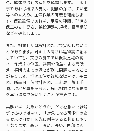
造、解体や改造の有無を確認します。土木工
事であれば橋梁の支間、掘削の深さ、ずい道
等への立入り、圧気作業の有無を確認しま
す。仮設設備であれば、足場の種類、型枠支
保工の支柱高さ、架設通路の規模、設置期間
などを確認します。
また、対象判断は設計図だけで完結しないこ
とがあります。図面上の高さは建物高さを示
していても、実際の施工では仮設足場の高
さ、作業床の位置、斜面や段差による高低
差、掘削底までの深さが別に問題になること
があります。現場条件が複雑な場合は、平面
図、断面図、仮設計画図、工程表、施工手
順、現地写真をそろえ、届出対象になる要素
を早い段階で洗い出すことが重要です。
実務では「対象かどうか」だけを急いで結論
づけるのではなく、「対象になる可能性のあ
る要素は何か」を先に列挙すると判断しやす
くなります。高い、深い、長い、内部に入