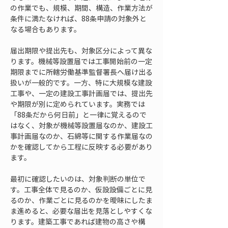
の作業でも、規模、期間、構造、作業方法が
条件に満たなければ、88条申請の対象外と
なる場合もあります。
届出期限や提出先も、対象区分によって異な
ります。機械等設置届では工事開始前の一定
期限までに所轄労働基準監督署長へ届け出る
扱いが一般的です。一方、特に大規模な建設
工事や、一定の建設工事計画届では、提出先
や期限が別に定められています。実務では
「88条だから何日前」と一律に覚えるので
はなく、対象が機械等設置届なのか、建設工
事計画届なのか、石綿等に関する作業届なの
かを確認してから工程に反映する必要があり
ます。
最初に確認したいのは、対象判断の単位で
す。工事全体で見るのか、仮設設備ごとに見
るのか、作業ごとに見るのかを曖昧にしたま
ま進めると、必要な届出を見落としやすくな
ります。建築工事であれば建物の高さや構