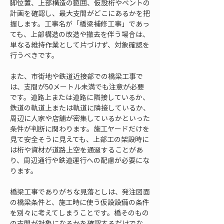
脚位置、上部構造の範囲、仮設桁やベントの
計画を確認し、最大支間がどこにあるかを把
握します。工事名が「橋梁補修工事」であっ
ても、上部構造の改造や撤去を伴う場合は、
単なる維持作業として片づけず、対象確認を
行うべきです。
また、市街地や鉄道近接部での橋梁工事で
は、支間が50メートル未満でも注意が必要
です。道路上または道路に隣接しているか、
鉄道の軌道上または軌道に隣接しているか、
周辺に人家や店舗が密集しているかといった
条件が判断に関わります。施工ヤードだけを
見て安全そうに見えても、上部工の架設時に
は桁や資材が道路上空を通過することがあ
り、周辺通行や鉄道運行への配慮が必要にな
ります。
橋梁工事でありがちな見落としは、発注図面
の橋梁条件と、施工時に使う仮設設備の条件
を別々に考えてしまうことです。橋そのもの
の支間が対象になるかを確認するだけでな