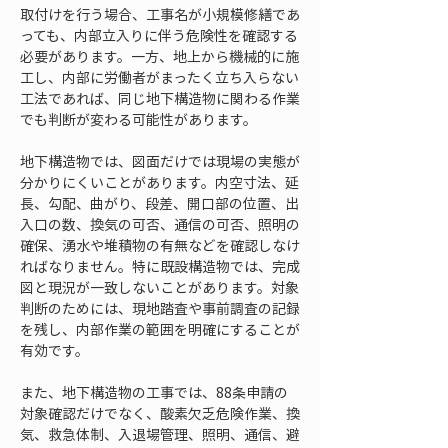
取付けを行う場合、工事名が小規模修繕であ
っても、内部立入りに伴う危険性を確認する
必要があります。一方、地上から機械的に施
工し、内部に労働者がまったく立ち入らない
工法であれば、同じ地下構造物に関わる作業
でも判断が変わる可能性があります。
地下構造物では、図面だけでは現場の実態が
分かりにくいことがあります。内空寸法、延
長、勾配、曲がり、段差、開口部の位置、出
入口の数、換気の可否、通信の可否、照明の
確保、湧水や堆積物の有無などを確認しなけ
ればなりません。特に既設構造物では、完成
図と現況が一致しないことがあります。対象
判断のためには、現地踏査や事前調査の記録
を残し、内部作業の範囲を明確にすることが
有効です。
また、地下構造物の工事では、88条申請の
対象確認だけでなく、酸素欠乏危険作業、換
気、救急体制、入退場管理、照明、通信、避