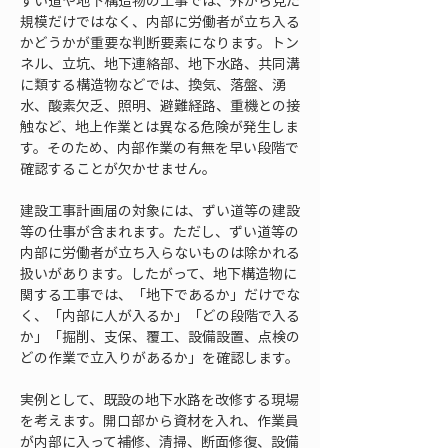
ずい道や地下構造物の工事では、外から見た
規模だけではなく、内部に労働者が立ち入る
かどうかが重要な判断要素になります。トン
ネル、立坑、地下連絡部、地下水路、共同溝
に類する構造物などでは、換気、落盤、湧
水、酸素欠乏、照明、避難経路、重機との接
触など、地上作業とは異なる危険が発生しま
す。そのため、内部作業の有無を早い段階で
確認することが欠かせません。
建設工事計画届の対象には、ずい道等の建設
等の仕事が含まれます。ただし、ずい道等の
内部に労働者が立ち入らないものは除かれる
扱いがあります。したがって、地下構造物に
関する工事では、「地下であるか」だけでな
く、「内部に人が入るか」「どの段階で入る
か」「掘削、支保、覆工、設備設置、点検の
どの作業で立入りがあるか」を確認します。
実例として、既設の地下水路を改修する現場
を考えます。開口部から資材を入れ、作業員
が内部に入って補修、清掃、断面修復、設備