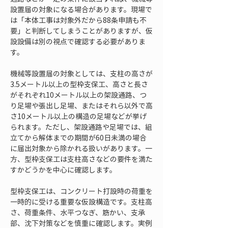
設置届の対象になる場合があります。現場で
は「本体工事は対象外だから88条申請も不
要」と判断してしまうことがありますが、仮
設設備は別の視点で確認する必要がありま
す。
機械等設置届の対象としては、支柱の高さが
3.5メートル以上の型枠支保工、高さと長さ
がそれぞれ10メートル以上の架設通路、つ
り足場や張出し足場、またはそれら以外で高
さ10メートル以上の構造の足場などが挙げ
られます。ただし、架設通路や足場では、組
立てから解体までの期間が60日未満の場合
に届出対象から除かれる扱いがあります。一
方、型枠支保工は支柱高さなどの要件を満た
すかどうかを中心に確認します。
型枠支保工は、コンクリート打設時の荷重を
一時的に受ける重要な仮設構造です。支柱高
さ、荷重条件、水平つなぎ、筋かい、支承
部、沈下対策などを慎重に確認します。実例