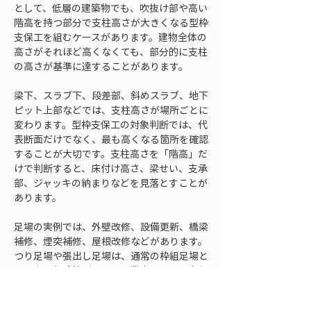
として、低層の建築物でも、吹抜け部や高い
階高を持つ部分で支柱高さが大きくなる型枠
支保工を組むケースがあります。建物全体の
高さがそれほど高くなくても、部分的に支柱
の高さが基準に達することがあります。
梁下、スラブ下、段差部、斜めスラブ、地下
ピット上部などでは、支柱高さが場所ごとに
変わります。型枠支保工の対象判断では、代
表断面だけでなく、最も高くなる箇所を確認
することが大切です。支柱高さを「階高」だ
けで判断すると、床付け高さ、梁せい、支承
部、ジャッキの納まりなどを見落とすことが
あります。
足場の実例では、外壁改修、設備更新、橋梁
補修、煙突補修、屋根改修などがあります。
つり足場や張出し足場は、通常の枠組足場と
は異なる危険性があり、作業床を下から支え
にくい、吊り材や張出し材に荷重が集中す
る、組立解体時の墜落リスクが高いといった