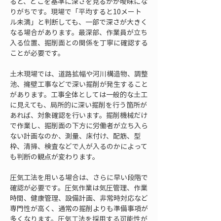
ると、どこを基準に深さを見るかが曖昧にな
りがちです。現場で「平均すると10メート
ル未満」と判断しても、一部で深さが大きく
なる場合があります。最深部、作業員が立ち
入る位置、掘削面との関係を丁寧に確認する
ことが必要です。
土木現場では、道路拡幅や河川構造物、調整
池、擁壁工事などで深い掘削が発生すること
があります。工事全体としては一般的な土工
に見えても、局所的に深い掘削を行う箇所が
あれば、対象確認を行います。掘削機械だけ
で作業し、掘削面の下方に労働者が立ち入ら
ない計画なのか、測量、床付け、配筋、型
枠、清掃、検査などで人が入るのかによって
も判断の観点が変わります。
圧気工法を用いる場合は、さらに早い段階で
確認が必要です。圧気作業は気圧管理、作業
時間、健康管理、設備計画、非常時対応など
専門性が高く、通常の掘削よりも準備事項が
多くなります。圧気工法を採用する可能性が