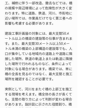
工、補修に伴う一部改造、撤去などでは、橋
の規模や周辺環境によって危険性が大きく変
わります。特に道路、鉄道、河川、市街地に
近い場所では、作業員だけでなく第三者への
影響も考慮する必要があります。
建設工事計画届の対象には、最大支間50メ
ートル以上の橋梁の建設等の仕事が含まれま
す。また、最大支間30メートル以上50メー
トル未満の橋梁の上部構造の建設等でも、人
口が集中している地域内の道路上や道路に隣
接した場所、鉄道の軌道上または軌道に隣接
した場所で行われるものなど、条件によって
対象になる場合があります。橋梁では、単に
橋の全長を見るのではなく、最大支間と施工
場所を確認することが必要です。
実例として、河川をまたぐ橋の上部工を施工
する現場を考えます。橋全体の長さが長くて
も、支間の取り方によって判断が変わる場合
があります。設計図に示された径間割り、橋