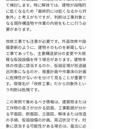
て検討します。特に解体では、建物が段階的
に低くなるため「最終的には低くなるから対
象外」と考えがちですが、判断は工事対象と
なる既存構造物や作業の内容をもとに行う必
要があります。
改修工事でも注意が必要です。外装改修や設
備更新のように、建物そのものを新築しない
工事であっても、主要構造部分の変更や大規
模な仮設設備を伴う場合があります。建物本
体の改造に該当するのか、仮設足場が別途届
出対象になるのか、揚重計画や作業床の計画
に危険性がないかを分けて見ることが重要で
す。現場名が「改修工事」だから対象外とい
う判断は危険です。
この実例で集めるべき情報は、建築物または
工作物の高さが分かる図面、工事範囲が分か
る平面図、断面図、立面図、解体または改造
の手順、仮設設備の計画、周辺状況です。対
象に該当する可能性がある場合は、届出に必