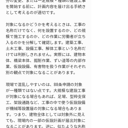
分の変更、または一定規模・種類の建設工事
を開始する前に、計画内容を届け出る手続き
として考えるのが適切です。
対象になるかどうかを考えるときは、工事の
名称だけでなく、何を設置するのか、どの規
模で施工するのか、どの作業に労働者が立ち
入るのかを分解して確認します。建築工事、
土木工事、設備工事、解体工事という名称だ
けでは判断しきれません。実際には、建物本
体、橋梁本体、掘削作業、ずい道等の内部作
業、仮設設備、有害物を扱う作業がそれぞれ
別の観点で対象になることがあります。
現場で混乱しやすいのは、88条申請の対象
が一種類ではない点です。大規模な建設工事
が対象になる場合もあれば、足場、型枠支保
工、架設通路など、工事の中で使う仮設設備
が機械等設置届の対象になる場合もありま
す。つまり、建物全体としては対象外に見え
ても、現場内の一部の仮設計画が届出対象に
なることがあります。逆に、似たような名称