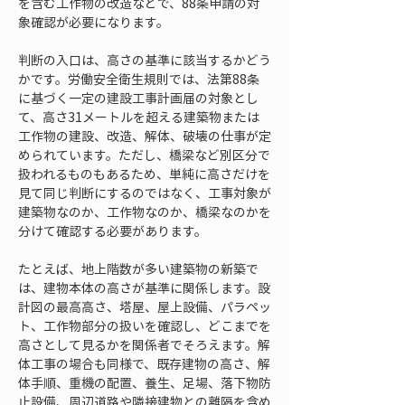
を含む工作物の改造などで、88条申請の対
象確認が必要になります。
判断の入口は、高さの基準に該当するかどう
かです。労働安全衛生規則では、法第88条
に基づく一定の建設工事計画届の対象とし
て、高さ31メートルを超える建築物または
工作物の建設、改造、解体、破壊の仕事が定
められています。ただし、橋梁など別区分で
扱われるものもあるため、単純に高さだけを
見て同じ判断にするのではなく、工事対象が
建築物なのか、工作物なのか、橋梁なのかを
分けて確認する必要があります。
たとえば、地上階数が多い建築物の新築で
は、建物本体の高さが基準に関係します。設
計図の最高高さ、塔屋、屋上設備、パラペッ
ト、工作物部分の扱いを確認し、どこまでを
高さとして見るかを関係者でそろえます。解
体工事の場合も同様で、既存建物の高さ、解
体手順、重機の配置、養生、足場、落下物防
止設備、周辺道路や隣接建物との離隔を含め