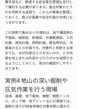
難手段など、関連する安全衛生管理も並行し
て検討する必要があります。届出対象かどう
かを判断する過程で、これらの情報を整理し
ておくと、施工計画書や安全計画の作成にも
つながります。
この実例で集めるべき資料は、地下構造物の
平面図、縦断図、断面図、作業範囲図、入坑
位置、換気計画、照明計画、緊急時対応、作
業員の立入り計画です。対象外と判断する場
合でも、なぜ内部立入りがないのか、どの作
業を地上または外部から行うのかを説明でき
るようにしておくと、後日の確認がしやすく
なります。
実例4 地山の深い掘削や
圧気作業を行う現場
造成、基礎、地下躯体、擁壁、開削トンネ
ル、ポンプ場、地下ピットなどの現場では、
掘削の深さが88条申請の対象判断に関わり