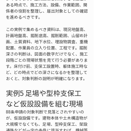
ある時点で、施工方法、設備、作業範囲、関
係者の役割を整理し、届出対象としての確認
を進めるべきです。
この実例で集めるべき資料は、現況地盤高、
計画地盤高、掘削底高、掘削範囲、山留め計
画、土質資料、地下水位、埋設物調査、重機
配置、作業員の立入り位置、工程です。掘削
深さの判断は、図面の数字だけでなく、施工
段階ごとの現場状態を見て行う必要がありま
す。床付け前、支保工設置時、躯体施工時な
ど、どの時点でどの深さになるかを整理して
おくと、対象判断の説明が明確になります。
実例5 足場や型枠支保工
など仮設設備を組む現場
88条申請の対象判断で見落とされやすいの
が、仮設設備です。建物本体や土木構造物が
大規模でなくても、足場、型枠支保工、架設
通路などが一定の条件に該当すれば、機械等