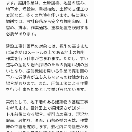
ます。掘削作業は、土砂崩壊、地盤の緩み、
地下水、埋設物、重機接触、土留め支保工の
変形など、多くの危険を伴います。特に深い
掘削では、設計段階から安全な掘削勾配、山
留め、排水、作業通路、重機配置を検討する
必要があります。
建設工事計画届の対象には、掘削の高さまた
は深さが10メートル以上である地山の掘削
作業を行う仕事が含まれます。ただし、ずい
道等の掘削や岩石採取のための掘削は別の扱
いとなり、掘削機械を用いる作業で掘削面の
下方に労働者が立ち入らないものは除かれる
場合があります。また、圧気工法による作業
を行う仕事も対象として挙げられています。
実例として、地下階のある建築物の基礎工事
を考えます。設計図上で掘削深さが10メー
トル前後になる場合、掘削底の高さ、現況地
盤面、段掘り、法面、山留め壁の天端、作業
床の位置を確認します。敷地内に高低差があ