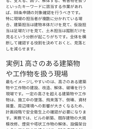
る、支える、囲う、解体する、有害物を扱う
といったキーワードに該当する作業があれ
ば、88条申請の対象確認を行うべきです。
特に現場の担当者が複数に分かれている場
合、建築担当は建物本体だけを見て、仮設担
当は足場だけを見て、土木担当は掘削だけを
見るという分断が起こりがちです。全体を横
断して確認する役割を決めておくと、見落と
しを減らせます。
実例1 高さのある建築物
や工作物を扱う現場
最もイメージしやすいのは、高さのある建築
物や工作物の建設、改造、解体、破壊を行う
現場です。一定の高さを超える建築物や工作
物は、施工中の墜落、飛来落下、倒壊、資材
揚重、周辺環境への影響が大きくなるため、
計画段階で安全衛生上の確認が必要になりま
す。実務では、ビルの新築、既存建物の大規
模改修、煙突や塔状工作物の解体、設備架台