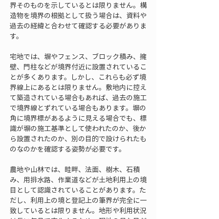
界そのものを示しているとは限りません。構
造物を境界の根拠として扱う場合は、資料や
過去の経緯と合わせて確認する必要がありま
す。
宅地では、塀やフェンス、ブロック積み、擁
壁、門柱などが境界付近に設置されているこ
とが多くあります。しかし、これらも必ず境
界線上にあるとは限りません。敷地内に控え
て築造されている場合もあれば、過去の施工
で境界線とずれている場合もあります。塀の
角に境界標があるように見える場合でも、標
識が塀の施工基準として使われたのか、後か
ら設置されたのか、別の目的で設けられたも
のなのかを確認する姿勢が必要です。
農地や山林では、畦畔、法面、樹木、石積
み、用排水路、作業道などが土地利用上の境
目として認識されていることがあります。た
だし、利用上の境と登記上の筆界が完全に一
致しているとは限りません。地形や利用状況