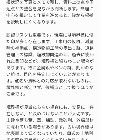
損状況を写真とメモで残し、資料上の点や周
辺点との整合を見ながら判断します。無理に
中心を推定して作業を進めると、後から根拠
を説明しにくくなります。
誤認リスクも重要です。現場には境界標に似
た印が多く存在します。工事用の仮杭、測量
時の補助点、構造物施工時の墨出し跡、道路
管理上の標識、埋設物関連の印、過去に使わ
れた目印などが、境界標と紛らわしい場合が
あります。特に金属鋲やペンキ跡、刻印のな
い杭は、目的を特定しにくいことがありま
す。点名や資料との対応が取れないものは、
境界標と断定せず、候補点として扱うほうが
安全です。
境界標が見当たらない場合にも、安易に「存
在しない」と決めつけないことが大切です。
土砂や落ち葉、草、舗装、敷砂利、外構部材
に隠れている場合があります。古い境界標は
地表面より低くなっていたり、周辺の土地利
用の変化で見えにくくなっていたりします。