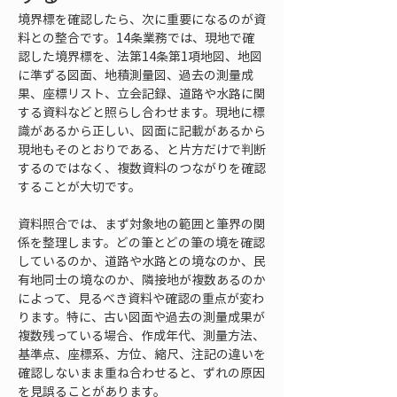
境界標を確認したら、次に重要になるのが資
料との整合です。14条業務では、現地で確
認した境界標を、法第14条第1項地図、地図
に準ずる図面、地積測量図、過去の測量成
果、座標リスト、立会記録、道路や水路に関
する資料などと照らし合わせます。現地に標
識があるから正しい、図面に記載があるから
現地もそのとおりである、と片方だけで判断
するのではなく、複数資料のつながりを確認
することが大切です。
資料照合では、まず対象地の範囲と筆界の関
係を整理します。どの筆とどの筆の境を確認
しているのか、道路や水路との境なのか、民
有地同士の境なのか、隣接地が複数あるのか
によって、見るべき資料や確認の重点が変わ
ります。特に、古い図面や過去の測量成果が
複数残っている場合、作成年代、測量方法、
基準点、座標系、方位、縮尺、注記の違いを
確認しないまま重ね合わせると、ずれの原因
を見誤ることがあります。