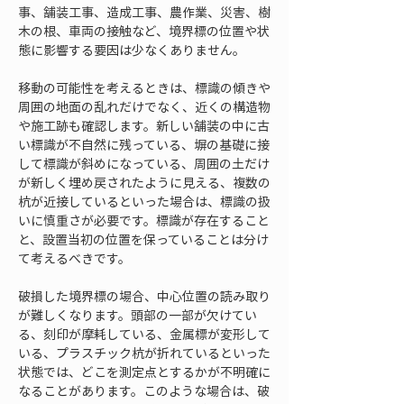
事、舗装工事、造成工事、農作業、災害、樹
木の根、車両の接触など、境界標の位置や状
態に影響する要因は少なくありません。
移動の可能性を考えるときは、標識の傾きや
周囲の地面の乱れだけでなく、近くの構造物
や施工跡も確認します。新しい舗装の中に古
い標識が不自然に残っている、塀の基礎に接
して標識が斜めになっている、周囲の土だけ
が新しく埋め戻されたように見える、複数の
杭が近接しているといった場合は、標識の扱
いに慎重さが必要です。標識が存在すること
と、設置当初の位置を保っていることは分け
て考えるべきです。
破損した境界標の場合、中心位置の読み取り
が難しくなります。頭部の一部が欠けてい
る、刻印が摩耗している、金属標が変形して
いる、プラスチック杭が折れているといった
状態では、どこを測定点とするかが不明確に
なることがあります。このような場合は、破