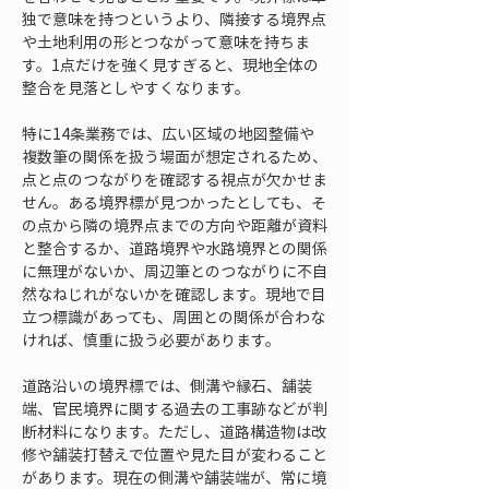
独で意味を持つというより、隣接する境界点
や土地利用の形とつながって意味を持ちま
す。1点だけを強く見すぎると、現地全体の
整合を見落としやすくなります。
特に14条業務では、広い区域の地図整備や
複数筆の関係を扱う場面が想定されるため、
点と点のつながりを確認する視点が欠かせま
せん。ある境界標が見つかったとしても、そ
の点から隣の境界点までの方向や距離が資料
と整合するか、道路境界や水路境界との関係
に無理がないか、周辺筆とのつながりに不自
然なねじれがないかを確認します。現地で目
立つ標識があっても、周囲との関係が合わな
ければ、慎重に扱う必要があります。
道路沿いの境界標では、側溝や縁石、舗装
端、官民境界に関する過去の工事跡などが判
断材料になります。ただし、道路構造物は改
修や舗装打替えで位置や見た目が変わること
があります。現在の側溝や舗装端が、常に境