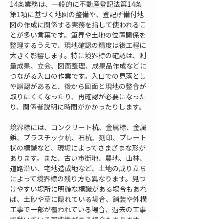
14条業務は、一般的に不動産登記法第14条
第1項に基づく地図の整備や、登記所備付地
図の作成に関係する実務を指して使われるこ
とが多い言葉です。筆界や土地の位置関係を
整理するうえで、現地確認の精度は後工程に
大きく影響します。特に境界標の確認は、測
量成果、立会、図面整理、成果品作成などに
つながる入口の作業です。入口での見落とし
や誤認があると、後から図面と現地の整合が
取りにくくなったり、再確認が必要になった
り、関係者説明に時間がかかったりします。
境界標には、コンクリート杭、金属標、金属
鋲、プラスチック杭、石杭、刻印、プレート
状の標識など、現場によってさまざまな形が
あります。また、古い市街地、農地、山林、
道路沿い、宅地造成地など、土地の成り立ち
によって境界標の残り方も異なります。見つ
けやすい場所に明確な標識がある場合もあれ
ば、土砂や草に隠れている場合、舗装や外構
工事で一部が覆われている場合、過去の工事