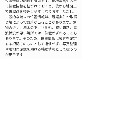
位置情報の記録も有効です。現地写真やメモ
に位置情報を紐づけておくと、後から地図上
で確認点を整理しやすくなります。ただし、
一般的な端末の位置情報は、現場条件や取得
環境によって誤差が出ることがあります。建
物の近く、樹木の下、谷地形、狭い道路、電
波状況が悪い場所では、位置がずれることも
あります。そのため、位置情報は境界を確定
する根拠そのものとして過信せず、写真整理
や現地再確認を助ける補助情報として扱うの
が安全です。
測量成果と写真記録を結び付けるには、点名
ルールを整えることも重要です。現地で仮に
付けた点名、測量機器上の点名、図面上の点
名、写真ファイル名、メモ上の番号がばらば
らだと、後から照合作業に時間がかかりま
す。14条業務では確認点数が多くなること
があるため、最初に点名や番号の付け方を決
めておくと、整理の負担を減らせます。
また、記録は第三者が見ても分かる表現を心