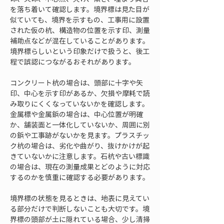
を落ち着いて確認します。境界標は見た目が
似ていても、境界を示すもの、工事用に設置
された仮の杭、構造物の位置を示す印、測量
補助点などが混在していることがあります。
境界標らしいという印象だけで扱うと、後工
程で誤認につながるおそれがあります。
コンクリート杭の場合は、頭部に十字や矢
印、中心を示す印があるか、欠損や摩耗で読
み取りにくくなっていないかを確認します。
金属標や金属鋲の場合は、中心位置が明確
か、舗装面と一体化していないか、周囲に別
の鋲や工事跡がないかを見ます。プラスチッ
ク杭の場合は、劣化や曲がり、抜けかけが起
きていないかに注意します。石杭や古い標識
の場合は、現在の測量成果とどのように対応
するのかを慎重に確認する必要があります。
境界標の状態を見るときは、地表に見えてい
る部分だけで判断しないことも大切です。境
界標の頭部が土に隠れている場合、少し清掃