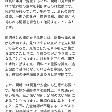
は長い年月で変化するため、現地の見た目だ
けで境界標の意味を判断するのは危険です。
境界標が残っていない場所では、周辺の残存
標識、地形の変化点、過去資料、関係者から
得られる情報を総合して確認することになり
ます。
周辺点との関係を見る際には、測量作業の順
序も大切です。見つけやすい点だけを先に測
って進めると、見落とした点や不明点が後か
ら出てきたときに、全体の整理がやり直しに
なることがあります。対象地を囲む点、道路
や水路に接する点、資料上で重要な折点、過
去図面で基準になっている点を意識しなが
ら、確認の優先順位を決めると効率的です。
また、現地では視通や安全にも注意が必要で
す。境界標が道路際や法面付近、車両通行の
多い場所、草が深い場所、足場の悪い場所に
あることもあります。確認作業に集中しすぎ
ると、周囲の安全確認が不足することがあり
ます。14条業務では、調査範囲が広く、関