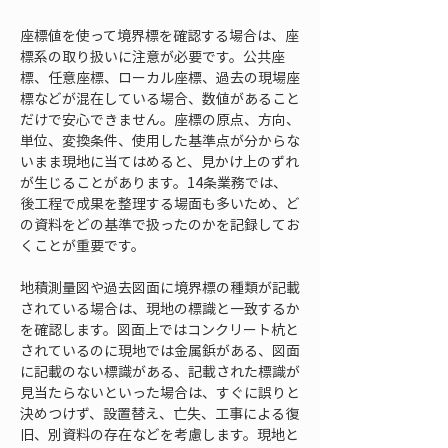
座標値を使って境界標を確認する場合は、座
標系の取り扱いに注意が必要です。公共座
標、任意座標、ローカル座標、過去の現場座
標などが混在している場合、数値があること
だけで安心できません。座標の原点、方向、
単位、変換条件、使用した基準点が分からな
いまま現地に当てはめると、見かけ上のずれ
が生じることがあります。14条業務では、
後工程で成果を整理する場面も多いため、ど
の資料をどの基準で扱ったのかを記録してお
くことが重要です。
地積測量図や過去図面に境界標の種類が記載
されている場合は、現地の標識と一致するか
を確認します。図面上ではコンクリート杭と
されているのに現地では金属鋲がある、図面
に記載のない標識がある、記載された標識が
見当たらないといった場合は、すぐに誤りと
決めつけず、設置替え、亡失、工事による復
旧、別資料の存在などを考慮します。現地と