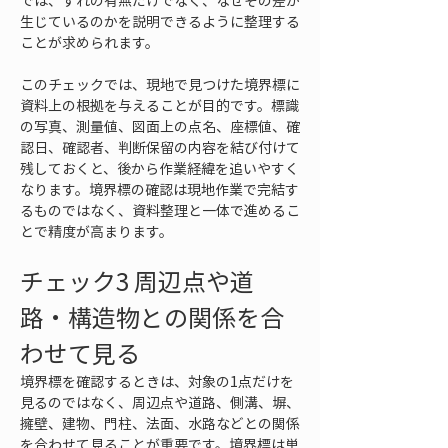
では、ずれの有無だけでなく、なぜその差が
生じているのかを説明できるように整理する
ことが求められます。
このチェックでは、現地で見つけた境界標に
資料上の根拠を与えることが目的です。標識
の写真、測量値、図面上の点名、座標値、確
認日、確認者、判断保留の内容を結び付けて
残しておくと、後から作業経緯を追いやすく
なります。境界標の確認は現地作業で完結す
るものではなく、資料整理と一体で進めるこ
とで精度が高まります。
チェック3 周辺点や道
路・構造物との関係を合
わせて見る
境界標を確認するときは、対象の1点だけを
見るのではなく、周辺点や道路、側溝、塀、
擁壁、建物、門柱、法面、水路などとの関係
を合わせて見ることが重要です。境界標は単