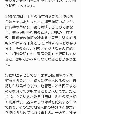
分かるが登記内容は確認していない、といっ
た状況もあります。
14条業務は、土地の所有権を新たに決める
手続きではありません。境界確認の場でも、
所有権の争いを一気に解決するものではな
く、登記記録や過去の資料、現地の占有状
況、関係者の確認を踏まえて筆界に関する情
報を整理する作業として理解する必要があり
ます。そのため、相続人側が「境界の確認」
と「相続登記」や「遺産分割」を混同してい
ると、説明がかみ合わなくなることがありま
す。
実務担当者としては、まず14条業務で何を
確認するのか、相続人に何を求めるのか、確
認した結果が今後の土地管理にどう関係する
のかを分けて説明することが大切です。たと
えば、立会いを求める目的は、現地の境界標
や利用状況、過去からの認識を確認するため
であり、その場で相続人間の持分や売却方針
を決めるためではありません。一方で、登記