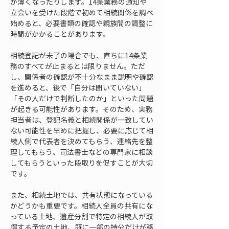
が薄くなったりします。14条業務の通知や
立会いを受けた段階で初めて相続関係を調べ
始めると、必要書類の確認や親族間の調整に
時間がかかることがあります。
相続登記が未了の場合でも、直ちに14条業
務のすべてが止まるとは限りません。ただ
し、関係者の確認が不十分なまま説明や確認
を進めると、後で「自分は聞いていない」
「その人だけで判断したのか」といった問題
が起きる可能性があります。そのため、実務
担当者は、登記名義と相続関係が一致してい
ない可能性を早めに把握し、必要に応じて相
続人側で代表者を決めてもらう、連絡先を整
理してもらう、司法書士などの専門家に相談
してもらうといった段取りを促すことが大切
です。
また、相続土地では、共有状態になっている
かどうかも重要です。相続人全員の共有にな
っている土地、遺産分割で特定の相続人が取
得する予定の土地、既に一部の持分だけが移