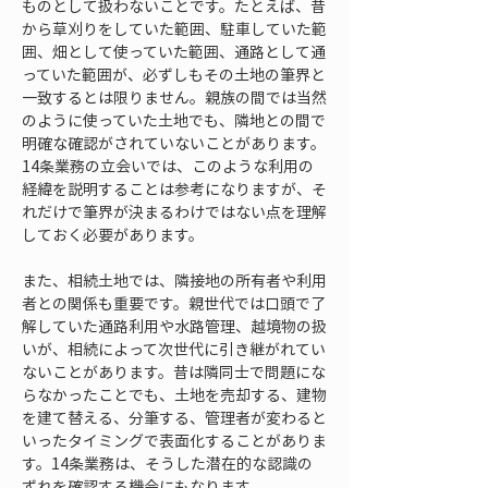
ものとして扱わないことです。たとえば、昔
から草刈りをしていた範囲、駐車していた範
囲、畑として使っていた範囲、通路として通
っていた範囲が、必ずしもその土地の筆界と
一致するとは限りません。親族の間では当然
のように使っていた土地でも、隣地との間で
明確な確認がされていないことがあります。
14条業務の立会いでは、このような利用の
経緯を説明することは参考になりますが、そ
れだけで筆界が決まるわけではない点を理解
しておく必要があります。
また、相続土地では、隣接地の所有者や利用
者との関係も重要です。親世代では口頭で了
解していた通路利用や水路管理、越境物の扱
いが、相続によって次世代に引き継がれてい
ないことがあります。昔は隣同士で問題にな
らなかったことでも、土地を売却する、建物
を建て替える、分筆する、管理者が変わると
いったタイミングで表面化することがありま
す。14条業務は、そうした潜在的な認識の
ずれを確認する機会にもなります。