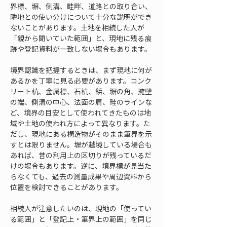
界標、塀、側溝、畦畔、道路との取り合い、
隣地との使い分けについて十分な説明ができ
ないことがあります。土地を相続した人が
「親から聞いていた範囲」と、現地に残る痕
跡や登記資料が一致しない場合もあります。
境界認識を把握するときは、まず現地に何が
あるかを丁寧に見る必要があります。コンク
リート杭、金属標、石杭、鋲、塀の角、擁壁
の端、側溝の中心、法面の肩、畦のラインな
ど、境界の目安として使われてきたものは地
域や土地の使われ方によって異なります。た
だし、現地にある構造物がそのまま筆界を示
すとは限りません。塀が越境している場合も
あれば、昔の利用上の区切りが残っているだ
けの場合もあります。逆に、境界標が見当た
らなくても、過去の測量成果や周辺資料から
位置を検討できることがあります。
相続人が注意したいのは、現地の「使ってい
る範囲」と「登記上・筆界上の範囲」を同じ