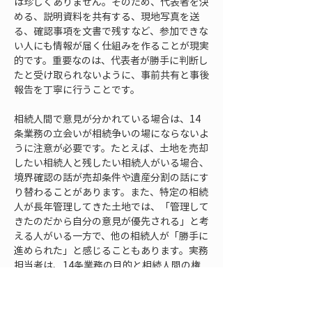
は珍しくありません。そのため、代表者を決
める、説明資料を共有する、現地写真を送
る、確認事項を文書で残すなど、参加できな
い人にも情報が届く仕組みを作ることが現実
的です。重要なのは、代表者が勝手に判断し
たと受け取られないように、事前共有と事後
報告を丁寧に行うことです。
相続人間で意見が分かれている場合は、14
条業務の立会いが相続争いの場にならないよ
うに注意が必要です。たとえば、土地を売却
したい相続人と残したい相続人がいる場合、
境界確認の話が売却条件や遺産分割の話にす
り替わることがあります。また、特定の相続
人が長年管理してきた土地では、「管理して
きたのだから自分の意見が優先される」と考
える人がいる一方で、他の相続人が「勝手に
進められた」と感じることもあります。実務
担当者は、14条業務の目的と相続人間の権
利調整を混同しないよう、話題を整理しなが
ら進める必要があります。