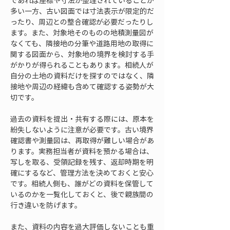
であれば座標や寸法が整理されていることが
多い一方、古い図面では寸法表示が限定的だ
ったり、周辺との整合確認が必要だったりし
ます。また、対象地そのものの地積測量図が
なくても、隣接地の分筆や道路用地の取得に
関する図面から、対象地の境界を検討する手
がかりが得られることもあります。相続人が
自分の土地の資料だけを探すのではなく、隣
接地や周辺の経緯も含めて確認する姿勢が大
切です。
過去の資料を提出・共有する際には、原本を
紛失しないように注意が必要です。古い境界
確認書や測量図は、再取得が難しい場合があ
ります。実務担当者が資料を預かる場合は、
写しを取る、受領記録を残す、返却時期を明
確にするなど、管理方法を決めておくと安心
です。相続人側も、誰がどの資料を保管して
いるのかを一覧化しておくと、後で親族間の
行き違いを防げます。
また、資料の内容を過大評価しないことも重