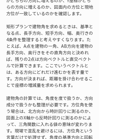
がどちらの方向に増えるのか、Y座標がどち
らの方向に増えるのか、図面内の方位と現地
方位が一致しているのかを確認します。
矩形プランで建物角を求めるときは、基準と
なる点、長手方向、短手方向、幅、奥行きの
4条件を整理すると考えやすくなります。た
とえば、A点を建物の一角、AB方向を建物の
長手方向、奥行きをその直角方向と決めれ
ば、残りの2点は方向ベクトルと直交ベクト
ルで計算できます。ここでいうベクトルと
は、ある方向にどれだけ進むかを表す量で
す。方向が決まれば、距離を掛け合わせるこ
とで座標の増減量を求められます。
建物角の計算では、角度を度で扱うか、方向
成分で扱うかも整理が必要です。方位角を使
う場合は、北方向から時計回りに測るのか、
図面上のX軸から反時計回りに測るのかによ
って、三角関数に入れる値の意味が変わりま
す。現場で混乱を避けるには、方位角という
言葉だけで処理せず、角度の基準方向と回転