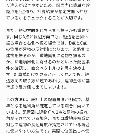
り違えが起きやすいため、図面内に簡単な確
認点を1点作り、計算結果が想定方向へ伸び
ているかをチェックすることが大切です。
また、短辺方向をどちら側へ振るかも重要で
す。同じA点と長辺方向でも、短辺を左側へ
振る場合と右側へ振る場合では、D点とC点
の位置が建物の反対側になります。道路側に
建物を振るのか、敷地奥側に建物を振るの
か、隣地境界側に寄せるのかといった配置条
件を確認し、直交ベクトルの符号を決めま
す。計算式だけを見ると正しく見えても、短
辺方向の取り方が逆であれば、建物全体が基
準辺の反対側に出てしまいます。
この方法は、設計上の配置角度が明確で、基
準となる建物角が確定している場合に向いて
います。配置図に建物角の1点と建物の振れ
角が示されている場合、または敷地座標系に
対して建物の長辺角度が指定されている場合
に使いやすい方法です。実際に位置出しへ使