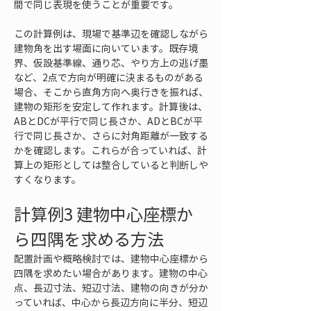
間で同じ表現を使うことが重要です。
この計算例は、現場で基準辺を確認しながら
建物角を出す場面に向いています。既存境
界、仮設基準線、通り芯、やり方上の逃げ墨
など、2点で方向が明確に決まるものがある
場合、そこから直角方向へ奥行きを振れば、
建物の矩形を安定して作れます。計算後は、
ABとDCが平行で同じ長さか、ADとBCが平
行で同じ長さか、さらに対角距離が一致する
かを確認します。これらが合っていれば、計
算上の矩形としては整合していると判断しや
すくなります。
計算例3 建物中心座標か
ら四隅を求める方法
配置計画や概略検討では、建物中心座標から
四隅を求めたい場合があります。建物の中心
点、長辺寸法、短辺寸法、建物の向きが分か
っていれば、中心から長辺方向に半分、短辺