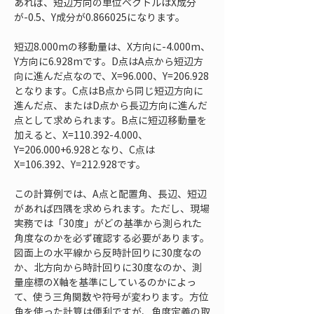
あれば、短辺方向の単位ベクトルはX成分
が-0.5、Y成分が0.866025になります。
短辺8.000mの移動量は、X方向に-4.000m、
Y方向に6.928mです。D点はA点から短辺方
向に進んだ点なので、X=96.000、Y=206.928
となります。C点はB点から同じ短辺方向に
進んだ点、またはD点から長辺方向に進んだ
点として求められます。B点に短辺移動量を
加えると、X=110.392-4.000、
Y=206.000+6.928となり、C点は
X=106.392、Y=212.928です。
この計算例では、A点と配置角、長辺、短辺
があれば四隅を求められます。ただし、現場
実務では「30度」がどの基準から測られた
角度なのかを必ず確認する必要があります。
図面上の水平線から反時計回りに30度なの
か、北方向から時計回りに30度なのか、測
量座標のX軸を基準にしているのかによっ
て、使う三角関数や符号が変わります。方位
角を使った計算は便利ですが、角度定義の取