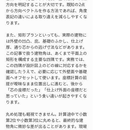
方向を明記することが大切です。既知の2点
から方向ベクトルを作る方法であれば、角度
表記の違いによる取り違えを減らしやすくな
ります。
また、矩形プランといっても、実際の建物に
は外壁の凹凸、庇、基礎のふかし、仕上げ
厚、通り芯からの逃げ寸法などがあります。
この記事で扱う建物角は、あくまで平面上の
矩形を構成する主要な四隅です。実務では、
この四隅が設計図上のどの線に対応するかを
確認したうえで、必要に応じて外壁面や基礎
面へオフセットして使います。座標計算の前
提が曖昧なまま位置出しに進むと、後から
「芯の座標だった」「仕上げ外面の座標だと
思っていた」という食い違いが起きやすくな
ります。
丸め処理も軽視できません。計算途中で小数
第2位や小数第3位に丸めると、最終的な建
物角に微妙な差が出ることがあります。現場