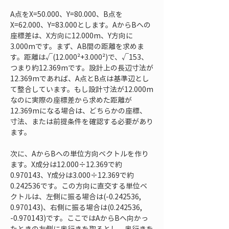
A点をX=50.000、Y=80.000、B点を
X=62.000、Y=83.000とします。AからBへの
座標差は、X方向に12.000m、Y方向に
3.000mです。まず、AB間の距離を求めま
す。距離は√(12.000²+3.000²)で、√153、
つまり約12.369mです。設計上の長辺寸法が
12.369mであれば、A点とB点は基準辺とし
て整合しています。もし設計寸法が12.000m
なのに実際の座標差から求めた距離が
12.369mになる場合は、どちらかの座標、
寸法、または前提条件を確認する必要があり
ます。
次に、AからBへの単位方向ベクトルを作り
ます。X成分は12.000÷12.369で約
0.970143、Y成分は3.000÷12.369で約
0.242536です。この方向に直交する単位ベ
クトルは、左側に振る場合は(-0.242536, 
0.970143)、右側に振る場合は(0.242536, 
-0.970143)です。ここではAからBへ向かっ
たときの左側に奥行きを取るとし、奥行きを