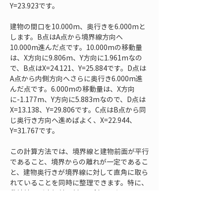
Y=23.923です。
建物の間口を10.000m、奥行きを6.000mと
します。B点はA点から境界線方向へ
10.000m進んだ点です。10.000mの移動量
は、X方向に9.806m、Y方向に1.961mなの
で、B点はX=24.121、Y=25.884です。D点は
A点から内側方向へさらに奥行き6.000m進
んだ点です。6.000mの移動量は、X方向
に-1.177m、Y方向に5.883mなので、D点は
X=13.138、Y=29.806です。C点はB点から同
じ奥行き方向へ進めばよく、X=22.944、
Y=31.767です。
この計算方法では、境界線と建物前面が平行
であること、境界からの離れが一定であるこ
と、建物奥行きが境界線に対して直角に取ら
れていることを同時に整理できます。特に、
敷地境界が座標軸に対して斜めになっている
場合でも、境界線上の2点から方向を作るた
め、図面上の見た目に頼らず計算できます。