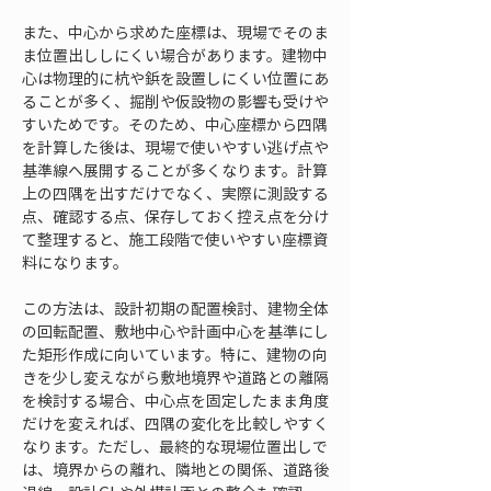
また、中心から求めた座標は、現場でそのま
ま位置出ししにくい場合があります。建物中
心は物理的に杭や鋲を設置しにくい位置にあ
ることが多く、掘削や仮設物の影響も受けや
すいためです。そのため、中心座標から四隅
を計算した後は、現場で使いやすい逃げ点や
基準線へ展開することが多くなります。計算
上の四隅を出すだけでなく、実際に測設する
点、確認する点、保存しておく控え点を分け
て整理すると、施工段階で使いやすい座標資
料になります。
この方法は、設計初期の配置検討、建物全体
の回転配置、敷地中心や計画中心を基準にし
た矩形作成に向いています。特に、建物の向
きを少し変えながら敷地境界や道路との離隔
を検討する場合、中心点を固定したまま角度
だけを変えれば、四隅の変化を比較しやすく
なります。ただし、最終的な現場位置出しで
は、境界からの離れ、隣地との関係、道路後