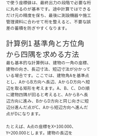
で使う座標値は、最終出力の段階で必要な桁
に丸めるのが基本です。途中計算ではできる
だけ元の精度を保ち、最後に測設機器や施工
管理資料に合わせて桁を整えると、不要な誤
差の蓄積を防ぎやすくなります。
計算例1 基準角と方位角
から四隅を求める方法
最も基本的な計算例は、建物の一角の座標、
建物の向き、長辺寸法、短辺寸法が分かって
いる場合です。ここでは、建物角Aを基準点
とし、AからB方向へ長辺、AからD方向へ短
辺を取る矩形を考えます。A、B、C、Dの順
に建物四隅が回ると考えると、AからBへ長
辺方向に進み、BからD方向と同じ向きに短
辺分進んだ点がC、Aから短辺方向へ進んだ
点がDになります。
たとえば、A点の座標をX=100.000、
Y=200.000とします。建物の長辺を