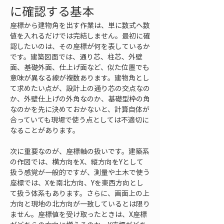
に確認する基本
座標から建物角を出す作業は、単に数式へ数
値を入れるだけでは完結しません。最初に確
認したいのは、その座標が何を表しているか
です。建築図面では、通り芯、柱芯、外壁
面、基礎外面、仕上げ面など、似た位置でも
意味が異なる線が複数あります。建物角とし
て求めたい点が、設計上の通り芯の交点なの
か、外壁仕上げの外角なのか、基礎型枠の角
なのかを先に決めておかないと、計算自体が
合っていても現場で使う点としては不適切に
なることがあります。
次に重要なのが、座標軸の扱いです。建築系
の作図では、横方向をX、縦方向をYとして
扱う感覚が一般的ですが、測量や土木で使う
座標では、Xを南北方向、Yを東西方向とし
て扱う体系もあります。さらに、画面上の上
方向と現地の北方向が一致しているとは限り
ません。座標値を受け取ったときは、X座標