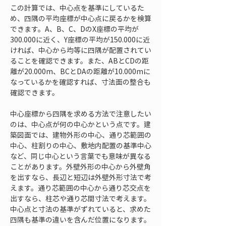
この計算では、中心点を基準にしているた
め、四隅の平均座標が中心点に戻るかを検算
できます。A、B、C、DのX座標の平均が
300.000に近く、Y座標の平均が150.000に近
ければ、中心から均等に四隅が配置されてい
ることを確認できます。また、ABとCDの距
離が20.000m、BCとDAの距離が10.000mに
なっているかを確認すれば、寸法面の整合も
確認できます。
中心座標から四隅を求める方法で注意したい
のは、中心点が何の中心かという点です。建
築図面では、建物外形の中心、通り芯範囲の
中心、柱割りの中心、敷地内配置の基準中心
など、同じ中心という言葉でも意味が異なる
ことがあります。外壁外形の中心から外壁角
を出すなら、長辺と短辺は外壁外形寸法で考
えます。通り芯範囲の中心から通り芯交点を
出すなら、柱芯や通り芯間寸法で考えます。
中心点と寸法の基準がずれていると、求めた
四隅も基準の違いを含んだ位置になります。