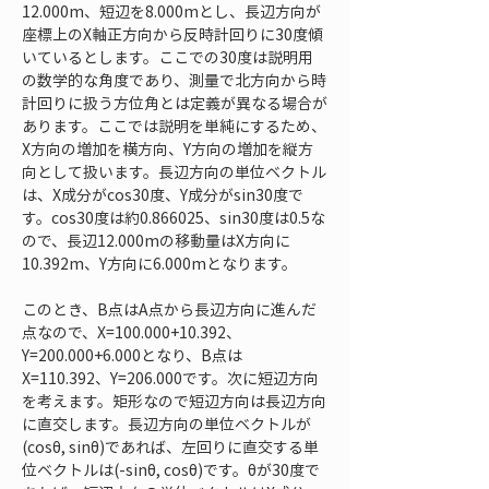
12.000m、短辺を8.000mとし、長辺方向が
座標上のX軸正方向から反時計回りに30度傾
いているとします。ここでの30度は説明用
の数学的な角度であり、測量で北方向から時
計回りに扱う方位角とは定義が異なる場合が
あります。ここでは説明を単純にするため、
X方向の増加を横方向、Y方向の増加を縦方
向として扱います。長辺方向の単位ベクトル
は、X成分がcos30度、Y成分がsin30度で
す。cos30度は約0.866025、sin30度は0.5な
ので、長辺12.000mの移動量はX方向に
10.392m、Y方向に6.000mとなります。
このとき、B点はA点から長辺方向に進んだ
点なので、X=100.000+10.392、
Y=200.000+6.000となり、B点は
X=110.392、Y=206.000です。次に短辺方向
を考えます。矩形なので短辺方向は長辺方向
に直交します。長辺方向の単位ベクトルが
(cosθ, sinθ)であれば、左回りに直交する単
位ベクトルは(-sinθ, cosθ)です。θが30度で