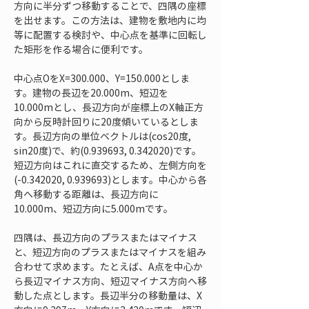
方向に半分ずつ移動することで、四隅の座標
を出せます。この方法は、建物を敷地内に均
等に配置する検討や、中心点を基準に回転し
た矩形を作る場合に便利です。
中心点OをX=300.000、Y=150.000としま
す。建物の長辺を20.000m、短辺を
10.000mとし、長辺方向が座標上のX軸正方
向から反時計回りに20度傾いているとしま
す。長辺方向の単位ベクトルは(cos20度, 
sin20度)で、約(0.939693, 0.342020)です。
短辺方向はこれに直交するため、左側方向を
(-0.342020, 0.939693)とします。中心から各
角へ移動する距離は、長辺方向に
10.000m、短辺方向に5.000mです。
四隅は、長辺方向のプラスまたはマイナス
と、短辺方向のプラスまたはマイナスを組み
合わせて求めます。たとえば、A点を中心か
ら長辺マイナス方向、短辺マイナス方向へ移
動した点とします。長辺半分の移動量は、X