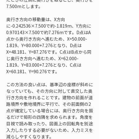
7.500mとします。
奥行き方向の移動量は、X方向
に-0.242536×7.500で約-1.819m、Y方向に
0.970143×7.500で約7.276mです。D点はA
点から奥行き方向へ進むため、X=50.000-
1.819、Y=80.000+7.276となり、D点は
X=48.181、Y=87.276です。C点はB点から同
じ奥行き方向へ進むため、X=62.000-
1.819、Y=83.000+7.276となり、C点は
X=60.181、Y=90.276です。
この方法の良い点は、基準辺の座標が斜めに
なっていても、その方向に対して直交した奥
行き方向を作れることです。建物の前面が道
路境界や敷地境界に平行で、その前面側の2
点が確定している場合には、奥行き方向を振
るだけで矩形の四隅を求められます。角度を
目視で読み取ったり、図面上の回転角を別途
入力したりする必要がないため、入力ミスを
減らしやすくなります。