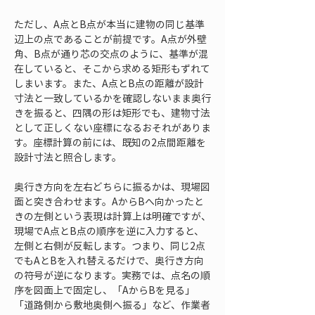
ただし、A点とB点が本当に建物の同じ基準
辺上の点であることが前提です。A点が外壁
角、B点が通り芯の交点のように、基準が混
在していると、そこから求める矩形もずれて
しまいます。また、A点とB点の距離が設計
寸法と一致しているかを確認しないまま奥行
きを振ると、四隅の形は矩形でも、建物寸法
として正しくない座標になるおそれがありま
す。座標計算の前には、既知の2点間距離を
設計寸法と照合します。
奥行き方向を左右どちらに振るかは、現場図
面と突き合わせます。AからBへ向かったと
きの左側という表現は計算上は明確ですが、
現場でA点とB点の順序を逆に入力すると、
左側と右側が反転します。つまり、同じ2点
でもAとBを入れ替えるだけで、奥行き方向
の符号が逆になります。実務では、点名の順
序を図面上で固定し、「AからBを見る」
「道路側から敷地奥側へ振る」など、作業者