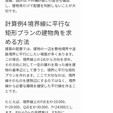
退線、設計GLや外構計画との整合も確認
し、建物角だけで配置を判断しないことが大
切です。
計算例4 境界線に平行な
矩形プランの建物角を求
める方法
建築の配置では、建物の一辺を敷地境界や道
路境界に平行にしたい場面が多くあります。
この場合、境界線上の2点から方向を求め、
その方向に対して一定の離れを取った線を建
物の基準辺として使うと、境界に平行な矩形
プランを作れます。ここで大切なのは、境界
線そのものを建物辺にするのではなく、境界
線から必要な離隔を確保した平行線を作るこ
とです。
たとえば、境界線上のP点をX=10.000、
Y=20.000、Q点をX=30.000、Y=24.000とし
ます。PからQへの座標差は、X方向に