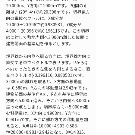
20.000m、Y方向に4.000mです。PQ間の距
離は√(20²+4²)で約20.396mです。境界線方
向の単位ベクトルは、X成分が
20.000÷20.396で約0.980581、Y成分が
4.000÷20.396で約0.196116です。この境界
線に対して敷地内側へ3.000m離した位置に
建物前面の基準辺を作るとします。
境界線から内側へ振る方向は、境界線方向に
直交する単位ベクトルで表せます。PからQ
へ向かったときの左側を内側とするなら、直
交ベクトルは(-0.196116, 0.980581)です。
3.000mの離れを取ると、X方向の移動量
は-0.588m、Y方向の移動量は2.942mです。
建物前面の基準角Aを、P点を基準に境界線
方向へ5.000m進み、そこから内側へ3.000m
振った点とします。境界線方向へ5.000m進
む移動量は、X方向に4.903m、Y方向に
0.981mです。そこに離れ方向の移動量を加
えると、A点はX=10.000+4.903-0.588、
Y=20.000+0.981+2.942となり、X=14.315、