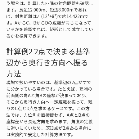
う場合は、計算した四隅の対角距離も確認し
ます。長辺12.000m、短辺8.000mであれ
ば、対角距離は√(12²+8²)で約14.422mで
す。AからC、BからDの距離が同じになって
いるかを確認すれば、矩形として成立してい
るかを検算できます。
計算例2 2点で決まる基準
辺から奥行き方向へ振る
方法
現場で扱いやすいのは、基準辺の2点がすで
に分かっている場合です。たとえば、建物の
前面側の角Aと角Bの座標が決まっており、
そこから奥行き方向へ一定距離を振って、残
りのC点とD点を求めるケースです。この方
法では、方位角を直接使わず、A点とB点の
座標差から長辺方向を求めます。角度の定義
に迷いにくいため、既知点が2点ある場合に
は実務的で安定した計算方法です。