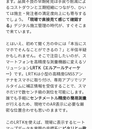
ます。品質不良の早期発見は手戻り削減によ
るコストダウンと工期短縮につながり、ひい
ては施主・発注者の満足度向上にも寄与する
でしょう。
「現場で直接見て感じて確認す
る」
デジタル施工管理の時代が、すぐそこま
で来ています。
とはいえ、初めて聞く方の中には「本当にス
マホでそんなことができるの？」と半信半疑
かもしれません。そこで注目したいのが、ス
マートフォンを高精度な測量機器に変えるソ
リューション
LRTK（エルアールティーケ
ー）
です。LRTKは小型の高精度GNSSアン
テナをスマホに取り付け、専用アプリでリア
ルタイムに補正情報を受信することで、スマ
ホだけで数センチ級の測位を可能にします。
誰でも手軽に
センチメートル精度の簡易測量
が行えるため、現地でのAR表示に必要な厳
密な位置合わせも思いのままです。
このLRTKを使えば、現場に表示するヒート
マップデータを実際の座標系に
ピタリと一致