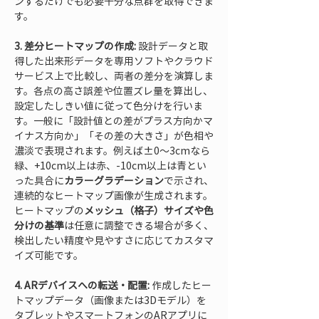
ンするだけでも必要十分な点群を取得できま
す。
3. 差分ヒートマップの作成:
 設計データと取
得した出来形データを専用ソフトやクラウド
サービス上で比較し、両者の差分を演算しま
す。各点の高さ誤差や位置ズレ量を算出し、
設定したしきい値に従って色分けを行いま
す。一般に「設計値との差がプラス方向かマ
イナス方向か」「その差の大きさ」が色相や
濃淡で表現されます。例えば±0～3cmなら
緑、+10cm以上は赤、-10cm以上は青とい
った具合に
カラーグラデーション
で示され、
連続的なヒートマップ画像が生成されます。
ヒートマップの
メッシュ（格子）サイズや色
分けの基準
は任意に調整できる場合が多く、
検出したい精度や見やすさに応じてカスタマ
イズ可能です。
4. ARデバイスへの転送・配置:
 作成したヒー
トマップデータ（画像または3Dモデル）を
タブレットやスマートフォンのARアプリに