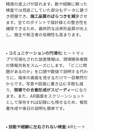
精度の底上げが図れます。勘や経験に頼った
検査では見過ごしていた部分もデータに基づ
き把握でき、
施工品質のばらつきを減少
させ
ます。全てのポイントで設計値との整合性を
確保できるため、最終的な出来形品質が向上
し、施主や発注者の信頼性も高まります。

• 
コミュニケーションの円滑化:
 ヒートマッ
プで可視化された誤差情報は、現場関係者間
の情報共有をスムーズにします。「どこに問
題があるのか」を口頭や数値で説明する代わ
りに、端末の画面を見せるだけで一目瞭然だ
からです。写真や図面に書き込む手間も減
り、
現場での合意形成がスピーディー
になり
ます。また、AR画面をスクリーンショット
として保存すれば記録にも残せるため、報告
書作成や後日の説明も簡単です。

• 
技能や経験に左右されない検査:
 ARヒート