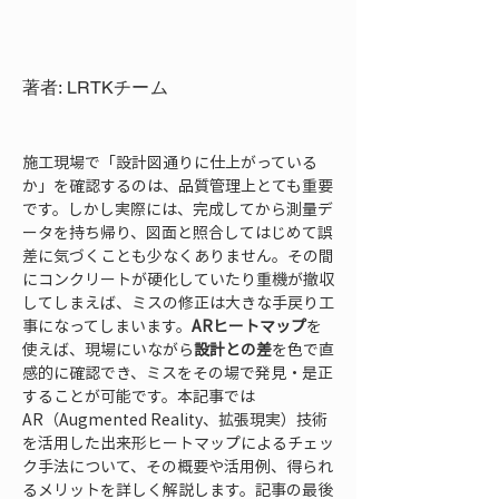
著者: LRTKチーム
施工現場で「設計図通りに仕上がっている
か」を確認するのは、品質管理上とても重要
です。しかし実際には、完成してから測量デ
ータを持ち帰り、図面と照合してはじめて誤
差に気づくことも少なくありません。その間
にコンクリートが硬化していたり重機が撤収
してしまえば、ミスの修正は大きな手戻り工
事になってしまいます。
ARヒートマップ
を
使えば、現場にいながら
設計との差
を色で直
感的に確認でき、ミスをその場で発見・是正
することが可能です。本記事では
AR（Augmented Reality、拡張現実）技術
を活用した出来形ヒートマップによるチェッ
ク手法について、その概要や活用例、得られ
るメリットを詳しく解説します。記事の最後