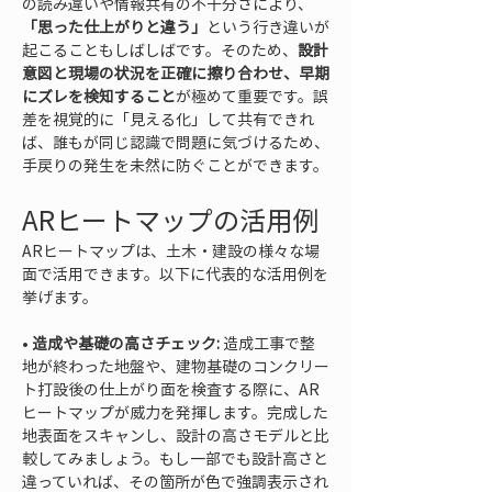
の読み違いや情報共有の不十分さにより、
「思った仕上がりと違う」
という行き違いが
起こることもしばしばです。そのため、
設計
意図と現場の状況を正確に擦り合わせ、早期
にズレを検知すること
が極めて重要です。誤
差を視覚的に「見える化」して共有できれ
ば、誰もが同じ認識で問題に気づけるため、
手戻りの発生を未然に防ぐことができます。
ARヒートマップの活用例
ARヒートマップは、土木・建設の様々な場
面で活用できます。以下に代表的な活用例を
挙げます。
• 
造成や基礎の高さチェック:
 造成工事で整
地が終わった地盤や、建物基礎のコンクリー
ト打設後の仕上がり面を検査する際に、AR
ヒートマップが威力を発揮します。完成した
地表面をスキャンし、設計の高さモデルと比
較してみましょう。もし一部でも設計高さと
違っていれば、その箇所が色で強調表示され