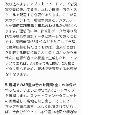
取り込みます。アプリ上でヒートマップを現
実空間に表示する際、正しい位置・向き・ス
ケールで配置する必要があります。ここが最
大のポイントで、現場の実景とデジタルデー
タを
如何に精度高く重ね合わせるか
が鍵とな
ります。理想的には、出来形データ取得の段
階で座標系を設計データと統一しておくこと
です。高精度GNSS測位などを利用して点群
に絶対座標を持たせておけば、出来形と設計
を比較する際に位置合わせの手間がかかりま
せん。座標が合った状態で生成したヒートマ
ップであれば、AR表示でも自動的に実物と
ピタリ重なるため、現地で微調整する必要が
なくなります。
5. 現場でのAR重ね合わせ確認:
 全ての準備が
整ったら、いよいよ現場でARヒートマップ
を確認します。スマートフォンやタブレット
の画面越しに現地を映し出し、そこにヒート
マップを重ねます。正しく配置されていれ
ば、今自分が立っている位置の地面や構造物