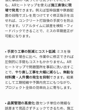
も、ARヒートマップを使えば
施工直後に現
場で発見
できます。例えば型枠設置や鉄筋配
置の段階でズレを見つけてすぐ修正指示を出
せれば、コンクリート打設後の手戻りを防止
できます。リアルタイムに誤差を検知・フィ
ードバックできることで、ミスの早期是正が
可能になります。

• 
手戻り工事の削減とコスト低減:
 ミスを後
から直す場合に比べ、作業中に修正できれば
圧倒的に手間もコストもかかりません。AR
ヒートマップで問題箇所を事前に洗い出すこ
とで、
やり直し工事を大幅に減らし、無駄な
材料費・人件費の発生を抑制
できます。結果
として工期短縮や予算内完工にもつながり、
プロジェクト全体の効率向上に寄与します。

• 
品質管理の高度化:
 数センチ単位の微細な
誤差まで見逃さずチェックできるため、施工