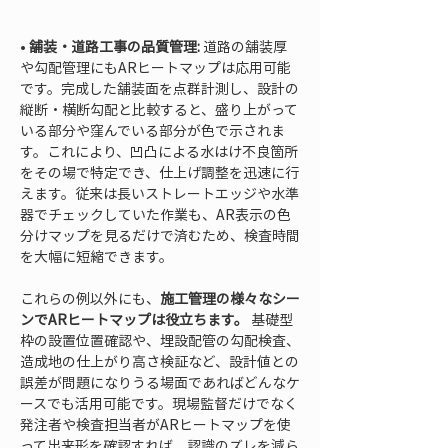
• 
舗装・道路工事の品質管理:
 道路の舗装厚
や勾配管理にもARヒートマップは応用可能
です。完成した舗装面を点群計測し、設計の
縦断・横断勾配と比較すると、盛り上がって
いる部分や窪んでいる部分が色で示されま
す。これにより、凹凸による水はけ不良箇所
をその場で特定でき、仕上げ調整を迅速に行
えます。従来は長いストレートエッジや水準
器でチェックしていた作業も、AR表示の色
分けマップを見るだけで済むため、検査時間
を大幅に短縮できます。
これらの例以外にも、
施工管理の様々なシー
ンでARヒートマップは役立ちます。
 基礎型
枠の設置位置確認や、埋設配管の勾配検査、
造成地の仕上がり高さ検証など、設計値との
誤差が問題になりうる場面であればどんなケ
ースでも活用可能です。現場監督だけでなく
発注者や検査担当者がARヒートマップを使
って出来形を確認すれば、認識のズレを減ら