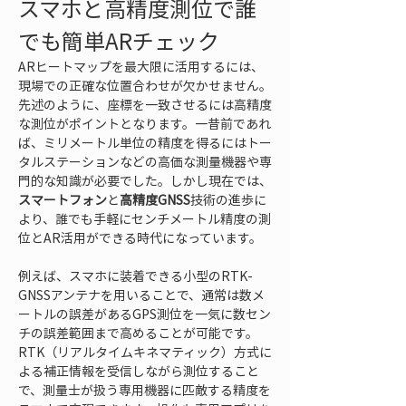
スマホと高精度測位で誰
でも簡単ARチェック
ARヒートマップを最大限に活用するには、
現場での正確な位置合わせが欠かせません。
先述のように、座標を一致させるには高精度
な測位がポイントとなります。一昔前であれ
ば、ミリメートル単位の精度を得るにはトー
タルステーションなどの高価な測量機器や専
門的な知識が必要でした。しかし現在では、
スマートフォン
と
高精度GNSS
技術の進歩に
より、誰でも手軽にセンチメートル精度の測
位とAR活用ができる時代になっています。
例えば、スマホに装着できる小型のRTK-
GNSSアンテナを用いることで、通常は数メ
ートルの誤差があるGPS測位を一気に数セン
チの誤差範囲まで高めることが可能です。
RTK（リアルタイムキネマティック）方式に
よる補正情報を受信しながら測位すること
で、測量士が扱う専用機器に匹敵する精度を