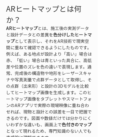
ARヒートマップとは何
か？
ARヒートマップ
とは、施工後の実測データ
と設計データとの差異を
色分けしたヒートマ
ップ
として表示し、それをAR技術で現実空
間に重ねて確認できるようにしたものです。
例えば、ある地点が設計より「高い」場合は
赤、「低い」場合は青といった具合に、高低
差や位置のズレを色の違いで表現します。通
常、完成後の構造物や地形をレーザースキャ
ナや写真測量で点群データとして取得し、そ
の点群（出来形）と設計の3Dモデルを比較
してヒートマップ画像を生成します。このヒ
ートマップ画像をタブレットやスマートフォ
ンのARアプリで実際の現場映像に重ね合わ
せれば、現物と設計との誤差を一目で把握で
きるのです。図面や数値だけでは分かりにく
いわずかな違いも、画面上で
色付きのマップ
となって現れるため、専門知識のない人でも