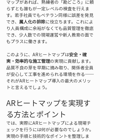
マップがあれば、熟練者の「勘どころ」に頼
らずとも誰もが一定レベルの検査を行えま
す。若手社員でもベテラン同様に誤差を発見
でき、
属人化の排除
に役立ちます。これによ
り人員構成に余裕がなくても品質管理を徹底
でき、少人数での現場運営や新人教育の面で
もプラスに働きます。
このように、ARヒートマップは
安全・確
実・効率的な施工管理
の実現に貢献します。
品質不良の芽を早期に摘み取り、関係者全員
が安心して工事を進められる環境を作る──
それがARヒートマップ導入の最大のメリッ
トと言えるでしょう。
ARヒートマップを実現す
る方法とポイント
では、実際にARヒートマップによる現場チ
ェックを行うには何が必要なのでしょうか。
実現の手順と技術的なポイントを整理しま