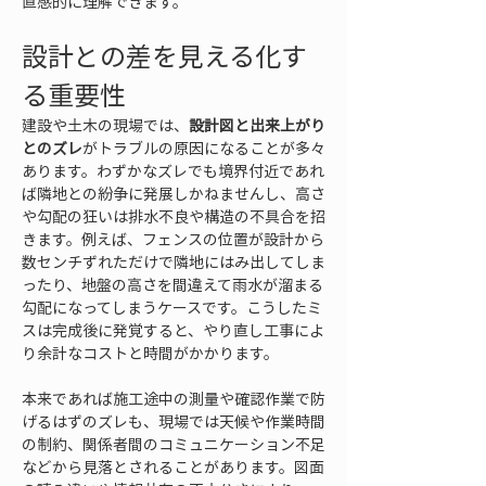
直感的に理解できます。
設計との差を見える化す
る重要性
建設や土木の現場では、
設計図と出来上がり
とのズレ
がトラブルの原因になることが多々
あります。わずかなズレでも境界付近であれ
ば隣地との紛争に発展しかねませんし、高さ
や勾配の狂いは排水不良や構造の不具合を招
きます。例えば、フェンスの位置が設計から
数センチずれただけで隣地にはみ出してしま
ったり、地盤の高さを間違えて雨水が溜まる
勾配になってしまうケースです。こうしたミ
スは完成後に発覚すると、やり直し工事によ
り余計なコストと時間がかかります。
本来であれば施工途中の測量や確認作業で防
げるはずのズレも、現場では天候や作業時間
の制約、関係者間のコミュニケーション不足
などから見落とされることがあります。図面