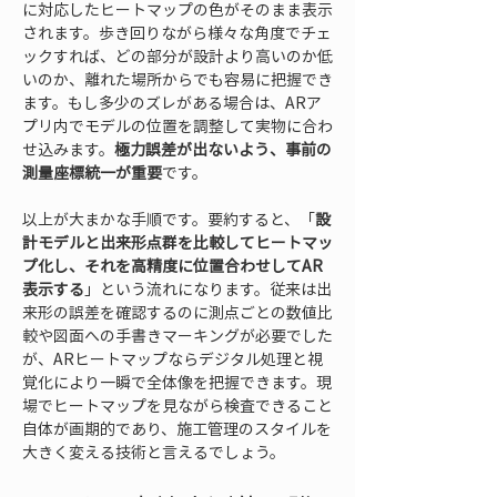
に対応したヒートマップの色がそのまま表示
されます。歩き回りながら様々な角度でチェ
ックすれば、どの部分が設計より高いのか低
いのか、離れた場所からでも容易に把握でき
ます。もし多少のズレがある場合は、ARア
プリ内でモデルの位置を調整して実物に合わ
せ込みます。
極力誤差が出ないよう、事前の
測量座標統一が重要
です。
以上が大まかな手順です。要約すると、「
設
計モデルと出来形点群を比較してヒートマッ
プ化し、それを高精度に位置合わせしてAR
表示する
」という流れになります。従来は出
来形の誤差を確認するのに測点ごとの数値比
較や図面への手書きマーキングが必要でした
が、ARヒートマップならデジタル処理と視
覚化により一瞬で全体像を把握できます。現
場でヒートマップを見ながら検査できること
自体が画期的であり、施工管理のスタイルを
大きく変える技術と言えるでしょう。