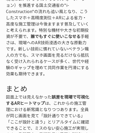
ョン）を推進する国土交通省の*i-
Construction*の流れも追い風となり、こう
したスマホ＋高精度測位＋ARによる省力・
高度な施工管理は今後ますます普及していく
と考えられます。特別な機材や大きな初期投
資が不要で、
誰でもすぐに使いこなせる
手軽
さは、現場へのAR技術浸透の大きな原動力
です。新しい技術に慣れていないベテラン職
人の方でも、スマホ画面を見るだけなら抵抗
なく受け入れられるケースが多く、世代や経
験のギャップを埋めて共同作業を円滑にする
効果も期待できます。
まとめ
図面上では見えなかった
誤差を現場で可視化
するARヒートマップ
は、これからの施工管
理における新常識となりつつあります。全員
が同じ画面を見て「設計通りできている」
「ここが設計と違う」とリアルタイムに確認
できることで、ミスのない安心施工が実現し