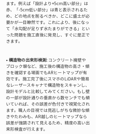
ます。例えば「設計より+5cm高い部分」は
赤、「-5cm低い部分」は青と表示されるた
め、どの地点を削るべきか、どこに盛土が必
要かが一目瞭然です。これにより、後になっ
て「水勾配が足りず水たまりができる」とい
った問題を施工直後に発見し、すぐに是正で
きます。

• 
構造物の出来形検測:
 コンクリート擁壁や
ブロック塀など、施工後の構造物の高さ・傾
きを確認する場面でもARヒートマップが有
効です。施工完了後にスマホのLiDARや簡易
なレーザースキャナで構造物をスキャンし、
設計モデルと比較してみてください。もし壁
の一部が設計通りの垂直から数センチでも傾
いていれば、その誤差が色付きで視覚化され
ます。職人の目視では見逃しがちな微妙な傾
きやたわみも、AR越しのヒートマップなら
誤差が強調されて見えるため、精度の高い出
来形検査が行えます。
