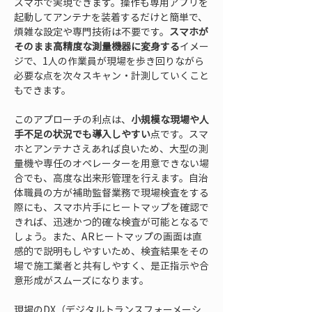
スマホで実現できます。操作も専用アプリを
起動してアンテナを装着するだけと簡単で、
煩雑な設定や専門技術は不要です。
スマホが
そのまま高精度な測量機器に変身する
イメー
ジで、1人の作業員が現場を歩き回りながら
必要な点を次々スキャン・計測していくこと
もできます。
このアプローチの利点は、
小規模な現場や人
手不足の状況でも導入しやすい
点です。スマ
ホとアンテナさえあれば良いため、大型の測
量機や専任のオペレーターを用意できない場
合でも、高度な出来形管理を行えます。自治
体職員の方が補助監督業務で現場検査をする
際にも、スマホ片手にヒートマップを確認で
きれば、迅速かつ的確な検査が可能となるで
しょう。また、ARヒートマップの画面は直
感的で説明もしやすいため、検査結果をその
場で施工業者と共有しやすく、是正指示や合
意形成がスムーズになります。
現場のDX（デジタルトランスフォーメーシ