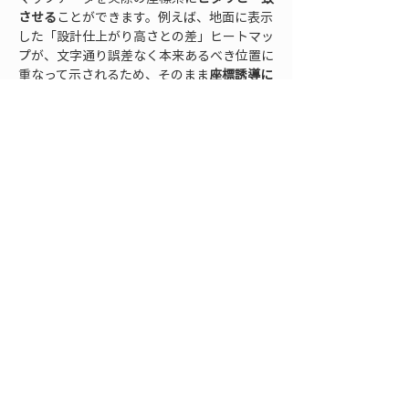
させる
ことができます。例えば、地面に表示
した「設計仕上がり高さとの差」ヒートマッ
プが、文字通り誤差なく本来あるべき位置に
重なって示されるため、そのまま
座標誘導に
従って手直し作業
を進められます。熟練者で
なくともスマホ画面上の指示どおりに動けば
正確に補修が行えるので、ヒューマンエラー
の低減にもつながります。また、LRTKは高
精度な位置情報付きで点群データや現場写真
をクラウドに記録・共有できるため、
測量と
ARのシームレスな連携
も実現します。施工
前の設計表示から施工中のレイアウト確認、
施工後の出来形測定まで、一貫してスマホひ
とつでこなせるのは大きな魅力です。
AR技術とスマホ測量ツールの組み合わせに
より、従来は一部の大規模現場だけの先進事
例だった取り組みが、誰もが日常的に使える
実用的なソリューション
へと進化していま
す。ぜひこの機会に、ARヒートマップによ
る直感チェックを現場に取り入れてみてはい