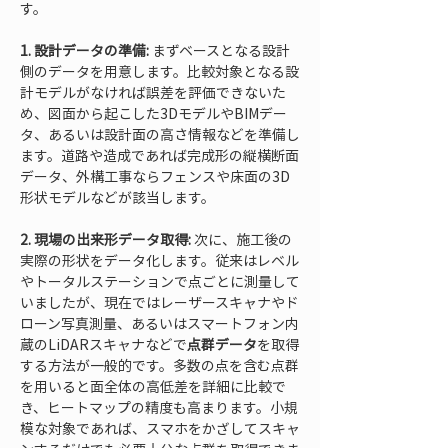
す。
1. 設計データの準備:
 まずベースとなる設計
側のデータを用意します。比較対象となる設
計モデルがなければ誤差を評価できないた
め、図面から起こした3DモデルやBIMデー
タ、あるいは設計面の高さ情報などを準備し
ます。道路や造成であれば完成形の縦横断面
データ、外構工事ならフェンスや床面の3D
形状モデルなどが該当します。
2. 現場の出来形データ取得:
 次に、施工後の
実際の形状をデータ化します。従来はレベル
やトータルステーションで点ごとに測量して
いましたが、現在ではレーザースキャナやド
ローン写真測量、あるいはスマートフォン内
蔵のLiDARスキャナなどで
点群データ
を取得
する方法が一般的です。多数の点を含む点群
を用いると面全体の高低差を詳細に比較で
き、ヒートマップの精度も高まります。小規
模な対象であれば、スマホをかざしてスキャ