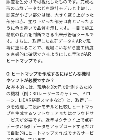
誤差を色分けで可視化したものです。完成地
形の点群データなどを設計モデルと比較し、
誤差が小さい部分は緑、大きく盛り上がった
部分は赤、掘り下がった部分は青といったよ
うに色の違いで品質を示します。一目で施工
精度の良否を判断できる出来形管理ツールで
す。さらに、取得した点群データをARで現
場に重ねることで、現場にいながら施工精度
を直感的に確認できるようにした手法が
AR
ヒートマップ
です。
Q: ヒートマップを作成するにはどんな機材
やソフトが必要ですか？
A:
 基本的には、現地を3次元で計測するため
の機材（例：3Dレーザースキャナー、ドロ
ーン、LiDAR搭載スマホなど）と、取得デー
タを処理して設計モデルと比較しヒートマッ
プを生成するソフトウェアまたはクラウドサ
ービスが必要です。近年はクラウド上で点群
データと設計データをアップロードするだけ
で自動的にヒートマップを作成できるサービ
スも登場しています。