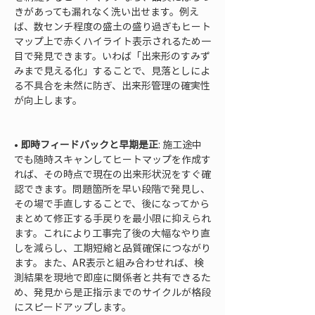
きがあっても漏れなく洗い出せます。例え
ば、数センチ程度の盛土の盛り過ぎもヒート
マップ上で赤くハイライト表示されるため一
目で発見できます。いわば「出来形のすみず
みまで見える化」することで、見落としによ
る不具合を未然に防ぎ、出来形管理の確実性
が向上します。

• 
即時フィードバックと早期是正
: 施工途中
でも随時スキャンしてヒートマップを作成す
れば、その時点で現在の出来形状況をすぐ確
認できます。問題箇所を早い段階で発見し、
その場で手直しすることで、後になってから
まとめて修正する手戻りを最小限に抑えられ
ます。これにより工事完了後の大幅なやり直
しを減らし、工期短縮と品質確保につながり
ます。また、AR表示と組み合わせれば、検
測結果を現地で即座に関係者と共有できるた
め、発見から是正指示までのサイクルが格段
にスピードアップします。
