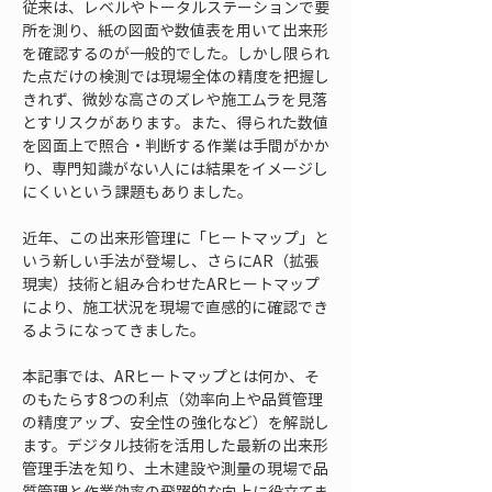
従来は、レベルやトータルステーションで要
所を測り、紙の図面や数値表を用いて出来形
を確認するのが一般的でした。しかし限られ
た点だけの検測では現場全体の精度を把握し
きれず、微妙な高さのズレや施工ムラを見落
とすリスクがあります。また、得られた数値
を図面上で照合・判断する作業は手間がかか
り、専門知識がない人には結果をイメージし
にくいという課題もありました。
近年、この出来形管理に「ヒートマップ」と
いう新しい手法が登場し、さらにAR（拡張
現実）技術と組み合わせたARヒートマップ
により、施工状況を現場で直感的に確認でき
るようになってきました。
本記事では、ARヒートマップとは何か、そ
のもたらす8つの利点（効率向上や品質管理
の精度アップ、安全性の強化など）を解説し
ます。デジタル技術を活用した最新の出来形
管理手法を知り、土木建設や測量の現場で品
質管理と作業効率の飛躍的な向上に役立てま