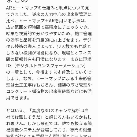
ARヒートマップの仕組みと利点について見
てきました。従来の人力中心の出来形管理に
比べ、ヒートマップ＋ARを用いる手法は、
広い範囲を短時間で高精度にチェックでき、
結果も視覚的で分かりやすいため、施工管理
の効率と品質を飛躍的に向上させます。デジ
タル技術の導入によって、少人数でも見落と
しのない検測が可能になり、現場とオフィス
間の情報共有も円滑になります。まさに現場
DX（デジタルトランスフォーメーション）
の一環として、今後ますます普及していくで
しょう。なお、ヒートマップによる出来形管
理は土工工事はもちろん、舗装の厚さ管理や
コンクリート構造物の出来形確認などにも活
用できます。
とはいえ、「高度な3Dスキャンや解析は自
社では難しそうだ」と感じる方もいるかもし
れません。しかし最近では、誰でも扱える簡
易測量システムが登場しており、専門の測量
技能がなくても手軽に点群計測とヒートマッ