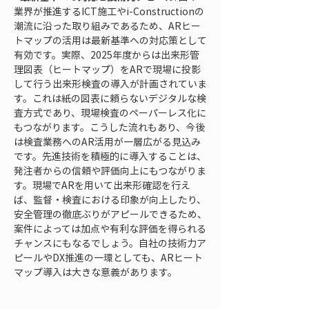
業界が推進するICT施工やi-Constructionの
潮流に沿った取り組みであるため、ARヒー
トマップの活用は最新基準への対応策として
有効です。実際、2025年度からは出来形管
理図表（ヒートマップ）をARで現場に投影
して行う出来形検査の導入が計画されていま
す。これは紙の図表に頼らないデジタルな検
査方式であり、現場検査のペーパーレス化に
もつながります。こうした流れもあり、今後
は検査業務へのAR活用が一層広がる見込み
です。先進技術を積極的に導入することは、
発注者からの信頼や評価向上にもつながりま
す。現場でARを用いて出来形確認を行え
ば、監督・検査における印象が向上したり、
安全管理の徹底ぶりがアピールできるため、
案件によっては加点や有利な評価を得られる
チャンスにもなるでしょう。自社の技術力ア
ピールやDX推進の一環としても、ARヒート
マップ導入は大きな意義があります。
