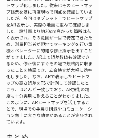
トマップ化しました。従来はそのヒートマッ
プ帳票を基に再度現地で測点を確認していま
したが、今回はタブレット上でヒートマップ
をAR表示し、実際の地面に重ねて確認しま
した。設計面より約20cm高かった箇所は赤
く表示され、その範囲が一目で特定できたた
め、測量担当者が現地でマーキングを行い重
機オペレーターに的確な修正指示を出すこと
ができました。AR上で誤差数値も確認でき
るため、修正後にすぐその場で規格内に収ま
ったことを検証でき、立会検査が大幅に効率
化しました。なお、ARで表示したヒートマ
ップの高さ誤差をTSで計測して確認したと
ころ、ほとんど一致しており、AR技術の精
度も十分実用に耐えることがわかりました。
このように、ARヒートマップを活用するこ
とで、現場での手戻り削減やコミュニケーシ
ョン向上に大きな効果があることが実証され
ています。
まとめ