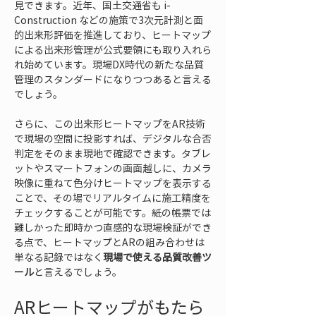
見できます。近年、国土交通省も i-
Construction などの施策で3次元計測と面
的出来形評価を推進しており、ヒートマップ
による出来形管理が公式要領にも取り入れら
れ始めています。現場DX時代の新たな品質
管理のスタンダードになりつつあると言える
でしょう。
さらに、この出来形ヒートマップをAR技術
で現場の空間に投影すれば、デジタルな合否
判定をそのまま現地で確認できます。タブレ
ットやスマートフォンの画面越しに、カメラ
映像に重ねて色分けヒートマップを表示する
ことで、その場でリアルタイムに施工精度を
チェックすることが可能です。紙の帳票では
難しかった即時かつ直感的な現場検証ができ
る点で、ヒートマップとARの組み合わせは
単なる記録ではなく
現場で使える品質改善ツ
ール
と言えるでしょう。
ARヒートマップがもたら