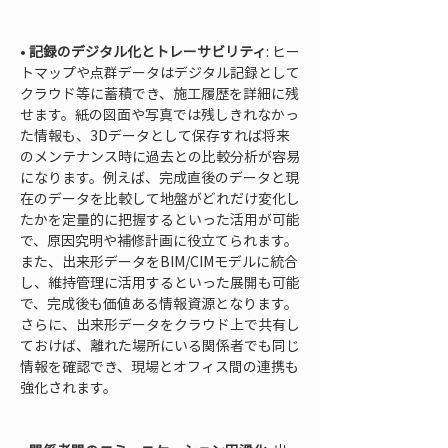
• 
記録のデジタル化とトレーサビリティ
: ヒー
トマップや点群データはデジタル記録として
クラウド等に蓄積でき、施工履歴を詳細に残
せます。紙の図面や写真では残しきれなかっ
た情報も、3Dデータとして保存すれば将来
のメンテナンス時に過去との比較分析が容易
になります。例えば、完成直後のデータと現
在のデータを比較して地盤がどれだけ変化し
たかを定量的に把握するといった活用が可能
で、原因究明や補修計画に役立てられます。
また、出来形データをBIM/CIMモデルに統合
し、維持管理に活用するといった展開も可能
で、完成後も価値ある情報資源となります。
さらに、出来形データをクラウド上で共有し
ておけば、離れた場所にいる関係者でも同じ
情報を確認でき、現場とオフィス間の連携も
強化されます。
