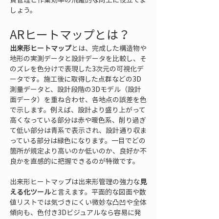
しょう。
ARヒートマップとは？
出来形ヒートマップ
とは、完成した構造物や
地形の実測データと設計データを比較し、そ
のズレを色分けで表現した3次元の可視化デ
ータです。施工後に取得した点群などの3D
測量データと、設計段階の3Dモデル（設計
面データ）を重ね合わせ、各地点の誤差を色
で示します。例えば、設計より盛り上がって
高くなっている部分は赤や暖色系、削り過ぎ
て低い部分は青系で表示され、設計通り収ま
っている部分は緑色になります。一目でどの
箇所が規定より高いのか低いのか、良好か不
良かを直感的に把握できるのが特徴です。
出来形ヒートマップは出来形管理の強力な
見
える化ツール
と言えます。平面的な図面や数
値リストでは気づきにくい微妙な凸凹や全体
傾向も、色付き3Dビジュアルなら容易に発