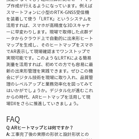
プ作成が行えるようになっています。例えば
スマートフォンに小型のRTK-GNSS受信機
を装着して使う「LRTK」というシステムを
活用すれば、スマホが高精度な3Dスキャナ
ーに早変わりします。現場で取得した点群デ
ータからクラウド上で自動的に出来形ヒート
マップを生成し、そのヒートマップをスマホ
でAR表示して現場確認までワンストップで
実現可能です。このようなLRTKによる簡易
測量を活用すれば、初めての方でも容易に最
新の出来形管理を実践できます。ぜひこの機
会にデジタル技術を現場に取り入れ、品質管
理のレベルアップと業務効率化を図ってみて
はいかがでしょうか。デジタル化が進むこれ
からの時代、ARヒートマップを活用して現
場DXをさらに推進していきましょう。
FAQ
Q: ARヒートマップとは何ですか？
A:
 工事完了後の実際の形状と設計形状との