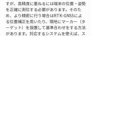
すが、高精度に重ねるには端末の位置・姿勢
を正確に測位する必要があります。そのた
め、より精密に行う場合はRTK-GNSSによ
る位置補正を用いたり、現地にマーカー（タ
ーゲット）を設置して基準合わせをする方法
があります。対応するシステムを使えば、ス
マホ内蔵の通常GPSに頼らずセンチメートル
級の位置合わせが可能になり、現場でもヒー
トマップがずれることなく表示できます。
Q: 出来形ヒートマップは公式な出来形管理
資料として認められますか？
A:
 近年、出来形ヒートマップは公式な出来
形管理手法の一つとして認められつつありま
す。国土交通省の要領にも、3次元計測技術
を用いた面的な出来形管理が盛り込まれ、ヒ
ートマップによる評価が試行・本格導入され
ています。例えば土工では全面的な出来形計
測とヒートマップ評価が必須となるケースも
出てきました。したがって、ヒートマップを
含む3D出来形データを検査書類として提出