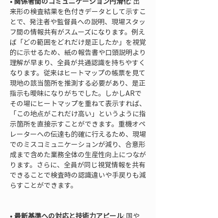
• 
関係者間のコミュニケーション円滑化
: 出
来形の検査結果を色付きデータとして示すこ
とで、発注者や監督員への説明、現場スタッ
フ間の情報共有がスムーズになります。例え
ば「どの範囲をどれだけ是正したか」を視覚
的に示せるため、紙の報告書や口頭説明より
理解が早まり、全員が共通認識を持ちやすく
なります。従来はヒートマップの帳票を見て
現地の該当箇所を推測する必要があり、是正
指示も曖昧になりがちでした。しかしARで
その場にヒートマップを重ねて表示すれば、
「この地点がこれだけ高い」というように指
示箇所を直接示すことができます。重機オペ
レーターへの伝達も的確に行えるため、現場
でのミスコミュニケーションが減り、合意形
成まで含めた業務全体の生産性向上につなが
ります。さらに、全員が同じ視覚情報を共有
できることで検査時の認識違いや手戻りも減
らすことができます。

• 
最新基準への対応と技術力アピール
: 国や