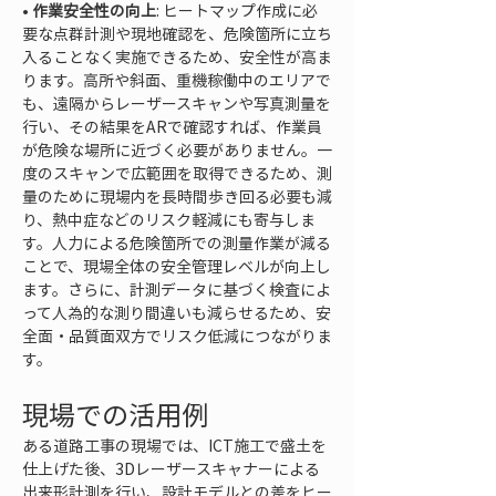
• 
作業安全性の向上
: ヒートマップ作成に必
要な点群計測や現地確認を、危険箇所に立ち
入ることなく実施できるため、安全性が高ま
ります。高所や斜面、重機稼働中のエリアで
も、遠隔からレーザースキャンや写真測量を
行い、その結果をARで確認すれば、作業員
が危険な場所に近づく必要がありません。一
度のスキャンで広範囲を取得できるため、測
量のために現場内を長時間歩き回る必要も減
り、熱中症などのリスク軽減にも寄与しま
す。人力による危険箇所での測量作業が減る
ことで、現場全体の安全管理レベルが向上し
ます。さらに、計測データに基づく検査によ
って人為的な測り間違いも減らせるため、安
全面・品質面双方でリスク低減につながりま
す。
現場での活用例
ある道路工事の現場では、ICT施工で盛土を
仕上げた後、3Dレーザースキャナーによる
出来形計測を行い、設計モデルとの差をヒー