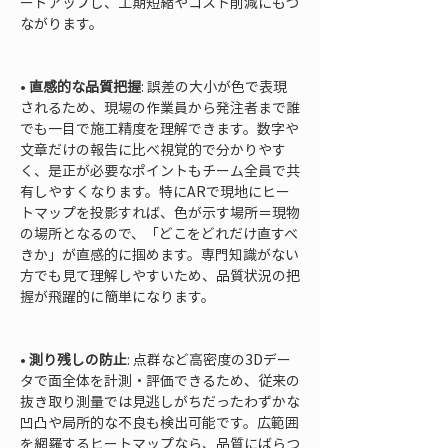
ードアップし、工期短縮やコスト削減にもつ
ながります。

• 
直感的な品質把握
: 誤差の大小が色で表現
されるため、現場の作業員から発注者まで誰
でも一目で施工精度を理解できます。数字や
文章だけの報告に比べ視覚的で分かりやす
く、是正が必要なポイントもチーム全員で共
有しやすくなります。特にARで現地にヒー
トマップを投影すれば、色が示す場所＝現物
の場所となるので、「どこをどれだけ直すべ
きか」が直感的に掴めます。専門知識がない
方でも見て理解しやすいため、品質状況の把
握が飛躍的に簡単になります。

• 
測り残しの防止
: 点群など高密度の3Dデー
タで面全体を計測・評価できるため、従来の
抜き取り測量では見逃しがちだったわずかな
凹凸や局所的な不良も検出可能です。広範囲
を網羅するヒートマップなら、品質にばらつ