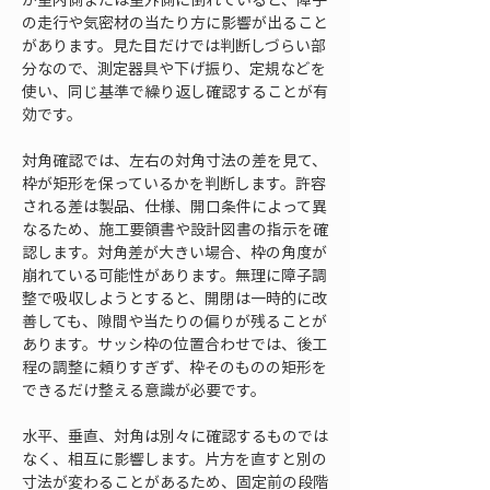
の走行や気密材の当たり方に影響が出ること
があります。見た目だけでは判断しづらい部
分なので、測定器具や下げ振り、定規などを
使い、同じ基準で繰り返し確認することが有
効です。
対角確認では、左右の対角寸法の差を見て、
枠が矩形を保っているかを判断します。許容
される差は製品、仕様、開口条件によって異
なるため、施工要領書や設計図書の指示を確
認します。対角差が大きい場合、枠の角度が
崩れている可能性があります。無理に障子調
整で吸収しようとすると、開閉は一時的に改
善しても、隙間や当たりの偏りが残ることが
あります。サッシ枠の位置合わせでは、後工
程の調整に頼りすぎず、枠そのものの矩形を
できるだけ整える意識が必要です。
水平、垂直、対角は別々に確認するものでは
なく、相互に影響します。片方を直すと別の
寸法が変わることがあるため、固定前の段階