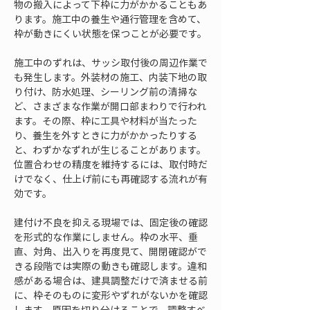
物の搬入によって下枠に力がかかることもあ
ります。施工中の養生や通行管理を含めて、
枠が動きにくい状態を保つことが必要です。
施工中のずれは、サッシ取付後の周辺作業で
も発生します。外装材の施工、内装下地の取
り付け、防水処理、シーリング前の清掃な
ど、さまざまな作業が開口部まわりで行われ
ます。その際、枠に工具や材料が当たった
り、養生を外すときに力がかかったりする
と、わずかなずれが生じることがあります。
位置合わせの精度を維持するには、取付時だ
けでなく、仕上げ前にも再確認する流れが有
効です。
建付け不良を抑える現場では、固定後の確認
を形式的な作業にしません。枠の水平、垂
直、対角、出入りを再度見て、開閉確認がで
きる段階では実際の動きも確認します。違和
感がある場合は、建具調整だけで済ませる前
に、枠そのものに変形やずれがないかを確認
します。原因を切り分けることで、調整すべ