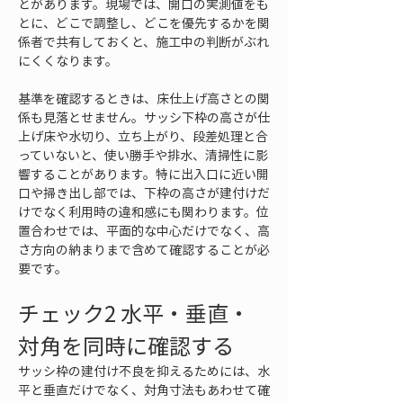
とがあります。現場では、開口の実測値をも
とに、どこで調整し、どこを優先するかを関
係者で共有しておくと、施工中の判断がぶれ
にくくなります。
基準を確認するときは、床仕上げ高さとの関
係も見落とせません。サッシ下枠の高さが仕
上げ床や水切り、立ち上がり、段差処理と合
っていないと、使い勝手や排水、清掃性に影
響することがあります。特に出入口に近い開
口や掃き出し部では、下枠の高さが建付けだ
けでなく利用時の違和感にも関わります。位
置合わせでは、平面的な中心だけでなく、高
さ方向の納まりまで含めて確認することが必
要です。
チェック2 水平・垂直・
対角を同時に確認する
サッシ枠の建付け不良を抑えるためには、水
平と垂直だけでなく、対角寸法もあわせて確