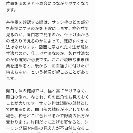
位置を決めると不具合につながりやすくなり
ます。
基準墨を確認する際は、サッシ枠のどの部分
を基準にするのかを明確にします。枠外寸で
見るのか、開口芯で見るのか、仕上げ面から
の出入りで見るのかによって、確認すべき寸
法は変わります。図面に示された寸法が躯体
寸法なのか、仕上げ寸法なのか、製作寸法な
のかも確認が必要です。ここが曖昧なまま作
業を進めると、後から「図面通りに付けたが
納まらない」という状況が起こることがあり
ます。
開口寸法の確認では、幅と高さだけでなく、
開口の倒れ、ねじれ、角の直角性も見ておく
ことが大切です。サッシ枠は矩形の部材とし
て納まるため、開口部の精度が不足している
場合、枠をどこに合わせるかで隙間の出方が
変わります。片側だけに逃げを寄せると、シ
ーリング幅や内装の見え方が不自然になるこ