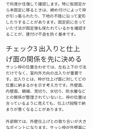
で何度か往復して確認します。特に仮固定か
ら本固定に移るときは、締め付けによって枠
が引っ張られたり、下地の不陸に沿って変形
したりすることがあります。固定前に合って
いた寸法が固定後も保たれているかを確認す
ることが、建付け不良を防ぐ基本です。
チェック3 出入りと仕上
げ面の関係を先に決める
サッシ枠の位置合わせでは、左右上下の寸法
だけでなく、室内外方向の出入りが重要で
す。出入りとは、枠が仕上げ面に対してどの
位置に納まるかを示す考え方です。外壁面、
内壁面、額縁、見切り、水切り、防水層など
との関係が整理されていないと、枠の位置は
合っているように見えても、仕上げ段階で納
まりが悪くなることがあります。
外部側では、外壁仕上げとの取り合いが大き
なポイントになります。サッシ枠が外壁面に