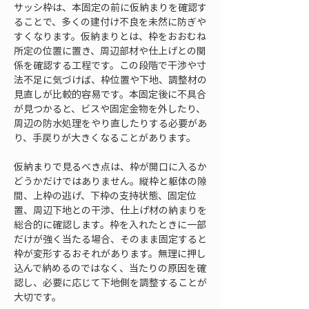
サッシ枠は、本固定の前に仮納まりを確認す
ることで、多くの建付け不良を未然に防ぎや
すくなります。仮納まりとは、枠をおおむね
所定の位置に置き、周辺部材や仕上げとの関
係を確認する工程です。この段階で干渉や寸
法不足に気づけば、枠位置や下地、調整材の
見直しが比較的容易です。本固定後に不具合
が見つかると、ビスや固定金物を外したり、
周辺の防水処理をやり直したりする必要があ
り、手戻りが大きくなることがあります。
仮納まりで見るべき点は、枠が開口に入るか
どうかだけではありません。縦枠と躯体の隙
間、上枠の逃げ、下枠の支持状態、固定位
置、周辺下地との干渉、仕上げ材の納まりを
総合的に確認します。枠を入れたときに一部
だけが強く当たる場合、そのまま固定すると
枠が変形するおそれがあります。無理に押し
込んで納めるのではなく、当たりの原因を確
認し、必要に応じて下地側を調整することが
大切です。