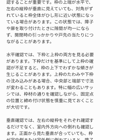
認することが重要です。枠の上端が水平で、
左右の縦枠が垂直に見えていても、対角がず
れていると枠全体がひし形に近い状態になっ
ている場合があります。この状態では、障子
や扉を取り付けたときに隙間が均一になら
ず、開閉時の引っかかりや戸先の当たりにつ
ながることがあります。
水平確認では、下枠と上枠の両方を見る必要
があります。下枠だけを基準にして上枠の確
認が不足すると、枠の上下でわずかな傾きが
生じることがあります。上枠のたわみや下枠
の沈み込みがある場合、中央部と端部で寸法
が変わることもあります。特に幅の広いサッ
シでは、枠材の通りを確認しながら、固定点
の位置と締め付け状態を慎重に見ておくこと
が大切です。
垂直確認では、左右の縦枠をそれぞれ確認す
るだけでなく、室内外方向への倒れも確認し
ます。正面から見た垂直が合っていても、枠
が室内側または室外側に倒れていると、障子