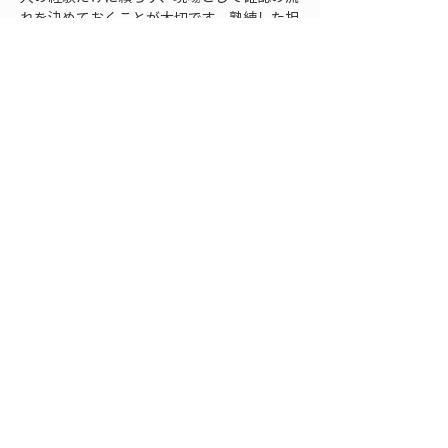
れを決めておくことが大切です。熟練した担
当者であれば感覚的に気づけることでも、忙
しい工程の中では確認漏れが起こります。基
準確認、開口実測、仮納まり、固定、固定後
確認、記録という流れを現場の標準にしてお
くと、担当者によるばらつきを抑えやすくな
ります。
施工前の打ち合わせでは、サッシ枠の位置合
わせに関係する情報を整理します。図面の寸
法、仕上げ厚さ、外壁との出入り、内装との
取り合い、防水処理の考え方、施工順序を確
認し、現場で迷いやすい部分を先に共有しま
す。特にサッシまわりは複数の職種が関わる
ため、誰がどのタイミングで確認し、どの段
階で次工程に進めるのかを明確にしておくこ
とが重要です。
現場運用で効果的なのは、同じ基準で繰り返
し確認することです。測定する人によって基
準点や測り方が変わると、数値の比較が難し