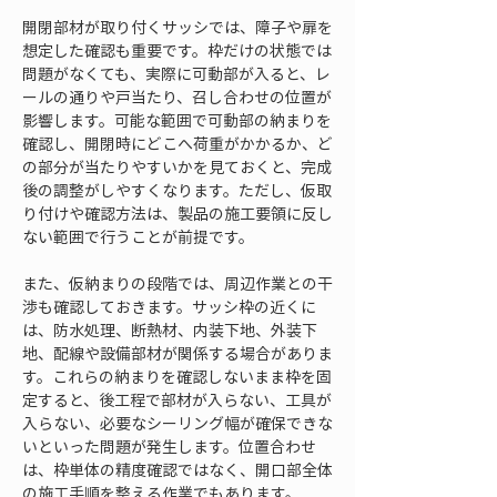
開閉部材が取り付くサッシでは、障子や扉を
想定した確認も重要です。枠だけの状態では
問題がなくても、実際に可動部が入ると、レ
ールの通りや戸当たり、召し合わせの位置が
影響します。可能な範囲で可動部の納まりを
確認し、開閉時にどこへ荷重がかかるか、ど
の部分が当たりやすいかを見ておくと、完成
後の調整がしやすくなります。ただし、仮取
り付けや確認方法は、製品の施工要領に反し
ない範囲で行うことが前提です。
また、仮納まりの段階では、周辺作業との干
渉も確認しておきます。サッシ枠の近くに
は、防水処理、断熱材、内装下地、外装下
地、配線や設備部材が関係する場合がありま
す。これらの納まりを確認しないまま枠を固
定すると、後工程で部材が入らない、工具が
入らない、必要なシーリング幅が確保できな
いといった問題が発生します。位置合わせ
は、枠単体の精度確認ではなく、開口部全体
の施工手順を整える作業でもあります。