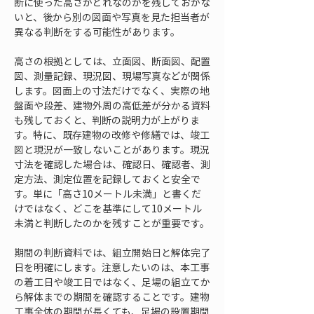
断に使った高さがどれなのかを残しておかな
いと、後から別の図面や写真を見た担当者が
異なる判断をする可能性があります。
高さの根拠としては、立面図、断面図、配置
図、測量記録、現況図、現場写真などが関係
します。図面上の寸法だけでなく、実際の地
盤面や段差、建物外周の高低差が分かる資料
も残しておくと、判断の説明力が上がりま
す。特に、既存建物の改修や修繕では、竣工
図と現況が一致しないことがあります。現況
寸法を確認した場合は、確認日、確認者、測
定方法、測定位置を記録しておくと安全で
す。単に「高さ10メートル未満」と書くだ
けではなく、どこを基準にして10メートル
未満と判断したのかを残すことが重要です。
期間の判断資料では、組立開始日と解体完了
日を明確にします。注意したいのは、本工事
の着工日や竣工日ではなく、足場の組立てか
ら解体までの期間を確認することです。建物
工事全体の期間が長くても、足場の設置期間