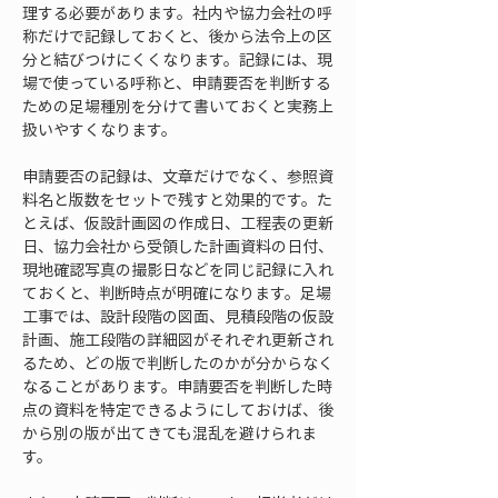
理する必要があります。社内や協力会社の呼
称だけで記録しておくと、後から法令上の区
分と結びつけにくくなります。記録には、現
場で使っている呼称と、申請要否を判断する
ための足場種別を分けて書いておくと実務上
扱いやすくなります。
申請要否の記録は、文章だけでなく、参照資
料名と版数をセットで残すと効果的です。た
とえば、仮設計画図の作成日、工程表の更新
日、協力会社から受領した計画資料の日付、
現地確認写真の撮影日などを同じ記録に入れ
ておくと、判断時点が明確になります。足場
工事では、設計段階の図面、見積段階の仮設
計画、施工段階の詳細図がそれぞれ更新され
るため、どの版で判断したのかが分からなく
なることがあります。申請要否を判断した時
点の資料を特定できるようにしておけば、後
から別の版が出てきても混乱を避けられま
す。