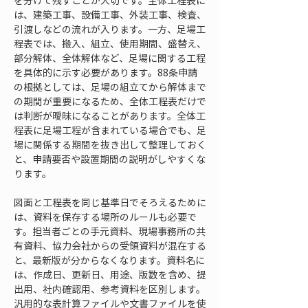
を分けて残すことが大切です。全体工程表に
は、建築工事、設備工事、外装工事、検査、
引渡しなどの流れが入ります。一方、足場工
程表では、搬入、組立、使用期間、盛替え、
部分解体、全体解体など、足場に関する工程
を具体的に示す必要があります。88条申請
の根拠としては、足場の組立てから解体まで
の期間が重要になるため、全体工程表だけで
は判断が曖昧になることがあります。全体工
程表に足場工程が含まれている場合でも、足
場に関係する期間を抜き出して整理しておく
と、申請要否や設置期間の説明がしやすくな
ります。
図面と工程表を同じ基準日でそろえるために
は、資料を保存する場所のルールも必要で
す。担当者ごとの手元資料、現場事務所の共
有資料、協力会社からの受領資料が混在する
と、最新版が分からなくなります。資料名に
は、作成日、更新日、用途、版数を含め、提
出用、社内確認用、参考資料を区別します。
汎用的な表計算ファイルや文書ファイルを使