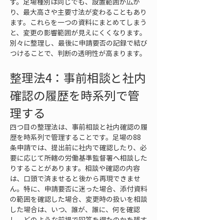
す。足場種別は同じでも、設置範囲が広が
り、最大高さや主要寸法が変わることもあり
ます。これらを一つの資料にまとめてしまう
と、変更の影響範囲が見えにくくなります。
別々に整理し、最後に申請要否の記録で結び
つけることで、判断の透明性が高まります。
整理法4：事前相談と社内
確認の履歴を時系列で管
理する
四つ目の整理法は、事前相談と社内確認の履
歴を時系列で管理することです。足場の88
条申請では、提出前に社内で確認したり、必
要に応じて所轄の労働基準監督署へ相談した
りすることがあります。相談や確認の内容
は、口頭で済ませると後から再現できませ
ん。特に、申請要否に迷った場合、添付資料
の範囲を確認した場合、変更時の扱いを相談
した場合は、いつ、誰が、誰に、何を確認
し、どのような前提で回答を得たのかを残す