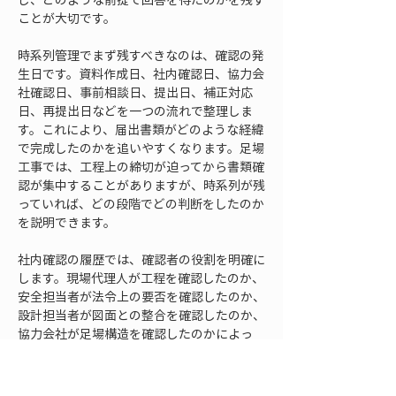
ことが大切です。
時系列管理でまず残すべきなのは、確認の発
生日です。資料作成日、社内確認日、協力会
社確認日、事前相談日、提出日、補正対応
日、再提出日などを一つの流れで整理しま
す。これにより、届出書類がどのような経緯
で完成したのかを追いやすくなります。足場
工事では、工程上の締切が迫ってから書類確
認が集中することがありますが、時系列が残
っていれば、どの段階でどの判断をしたのか
を説明できます。
社内確認の履歴では、確認者の役割を明確に
します。現場代理人が工程を確認したのか、
安全担当者が法令上の要否を確認したのか、
設計担当者が図面との整合を確認したのか、
協力会社が足場構造を確認したのかによっ
て、確認の意味が異なります。単に「確認済
み」と記録するだけでは不十分です。何を確
認したのか、未確認事項は残っていないか、