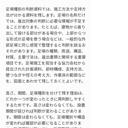
足場種別の判断資料では、施工方法や支持方
法が分かる資料を残します。足場の名称だけ
では、届出対象の判断に必要な情報が不足す
ることがあります。たとえば、建物から張り
出して設ける部分がある場合や、上部からつ
る形式の足場を使う場合などは、一般的な外
部足場と同じ感覚で整理すると判断を誤るお
それがあります。足場の種類、用途、構造、
材質、主要寸法は、届出書類と関係する重要
項目です。足場施工を担当する協力会社から
提出された計画資料、部材構成、支持方法、
壁つなぎや控えの考え方、作業床の範囲など
を、図面とあわせて残しておくとよいです。
高さ、期間、足場種別を分けて残す理由は、
どれか一つが変わったときに再判断しやすく
するためです。高さは変わらなくても、設置
期間が延びれば判断が変わることがありま
す。期間は変わらなくても、足場種別や構造
が変われば確認が必要になることがありま