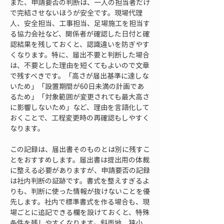
また、申請要否の判断は、一人の担当者だけ
で完結させないほうが安全です。現場代理
人、安全担当、工事担当、足場施工を担当す
る協力会社など、関係者が確認した日付と確
認結果を残しておくと、認識違いを防ぎやす
くなります。特に、届出不要と判断した場合
は、不要とした理由を短くてもよいので文章
で残すべきです。「高さが届出基準に達しな
いため」「設置期間が60日未満の計画であ
るため」「対象範囲が変更されても最大高さ
に影響しないため」など、理由を言語化して
おくことで、工程変更時の再確認もしやすく
なります。
この記録は、届出書そのものとは別に残すこ
とをおすすめします。届出書は提出用の体裁
に整える必要がありますが、申請要否の記録
は社内判断の証跡です。書式を整えすぎるよ
りも、判断に使った情報が抜けないことを優
先します。社内で標準書式を作る場合も、現
場ごとに追記できる欄を設けておくと、特殊
条件を残しやすくなります。斜面地、狭小