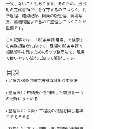
一致しないこともあります。そのため、提出
用の完成書類だけを保存するのではなく、判
断過程、確認記録、図面の版管理、現場写
真、協議履歴まで含めて整理しておくことが
重要です。
この記事では、「88条申請 足場」で検索す
る実務担当者に向けて、足場の88条申請で
根拠資料を残すための5つの整理法を、現場
で使いやすい流れに沿って解説します。
目次
• 
• 
整理法1：申請要否を判断した前提を一つ
• 
整理法2：図面と工程表の根拠を同じ基準
• 
整理法3：高さ・期間・足場種別の判断資