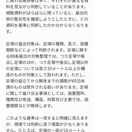
に関わる関係者は多く、それぞれが異なる資
料を見ながら判断していることがあります。
根拠資料がばらばらに残っていると、届出内
容の整合性を確認しようとしたときに、どの
資料を基準に判断したのか分からなくなりま
す。
足場の届出対象は、足場の種類、高さ、設置
期間などによって判断されます。足場に関す
る88条届出の対象整理では、つり足場や張
出し足場のほか、つり足場や張出し足場以外
の足場については高さ10メートル以上の構
造のものが対象として扱われます。ただし、
足場の組立てから解体までの期間が60日未
満のものは除外される扱いがあります。足場
に関して届け出る事項としては、設置箇所、
種類及び用途、構造、材質及び主要寸法、設
置期間などが関係します。
このような基準は一見すると明確に見えます
が、現場では判断に迷う場面が少なくありま
せん。たとえば、足場の一部が10メートル