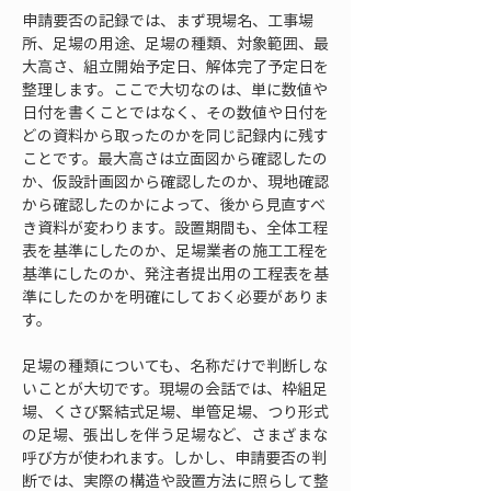
申請要否の記録では、まず現場名、工事場
所、足場の用途、足場の種類、対象範囲、最
大高さ、組立開始予定日、解体完了予定日を
整理します。ここで大切なのは、単に数値や
日付を書くことではなく、その数値や日付を
どの資料から取ったのかを同じ記録内に残す
ことです。最大高さは立面図から確認したの
か、仮設計画図から確認したのか、現地確認
から確認したのかによって、後から見直すべ
き資料が変わります。設置期間も、全体工程
表を基準にしたのか、足場業者の施工工程を
基準にしたのか、発注者提出用の工程表を基
準にしたのかを明確にしておく必要がありま
す。
足場の種類についても、名称だけで判断しな
いことが大切です。現場の会話では、枠組足
場、くさび緊結式足場、単管足場、つり形式
の足場、張出しを伴う足場など、さまざまな
呼び方が使われます。しかし、申請要否の判
断では、実際の構造や設置方法に照らして整