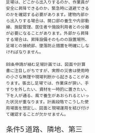
足場は、どこから出入りするのか、作業員が
安全に昇降できるのか、緊急時に退避できる
のかを確認する必要があります。建物内部か
ら出入りする場合は、開口部の養生や内部動
線、施錠管理、居住者や施設利用者との分離
が必要になることがあります。外部から昇降
する場合は、昇降設備そのものの設置場所、
足場との接続部、墜落防止措置を明確にしな
ければなりません。
88条申請が絡む足場計画では、図面や計算
書に注目しがちですが、実際の災害は使用時
の小さな無理や現場判断から起きることがあ
ります。張出し足場では、作業床が狭い、手
すりを外したい、資材を一時的に置きたい、
下を人が通る、風で養生があおられるといっ
た状況が重なります。計画段階でこうした使
用場面を想定し、図面と現場運用を結び付け
て確認することが欠かせません。
条件5 道路、隣地、第三