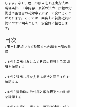
します。なお、届出の該当性や提出方法は、
現場条件、工事内容、最新の法令、所轄の労
働基準監督署の確認事項によって変わること
があります。ここでは、実務上の初期確認に
使いやすい観点として、安全側に整理しま
す。
目次
• 
張出し足場でまず整理すべき88条申請の前
• 
条件1 届出対象になる足場の種類と設置期
• 
条件2 張出し部を支える構造と荷重条件を
• 
条件3 建物側の取付部と既存構造への影響
• 
条件4 作業床、手すり、落下物対策の成立