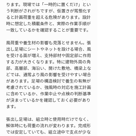
ります。現場では「一時的に置くだけ」とい
う判断がされがちですが、仮置きが常態化す
ると計画荷重を超える危険があります。設計
時に想定した積載条件と、実際の作業手順が
一致しているかを確認することが重要です。
風荷重や養生材の影響も見落とせません。張
出し足場にシートやネットを設ける場合、風
を受ける面が増え、支持部材や固定部に作用
する力が大きくなります。特に建物外周の角
部、高層部、海沿い、開けた敷地、橋梁上な
どでは、通常より風の影響を受けやすい場合
があります。足場の構造検討で養生の有無が
考慮されているか、強風時の対応を施工計画
に含めているか、作業中止や点検の判断基準
が決まっているかを確認しておく必要があり
ます。
張出し足場は、組立時と使用時だけでなく、
解体時にも荷重の流れが変わります。完成形
では安定していても、組立途中で支点が少な