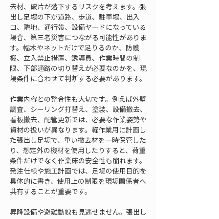
去材、破片が落下するリスクを考えます。張
出し足場の下が道路、歩道、駐車場、出入
口、隣地、通行帯、設備ヤードになっている
場合、第三者災害につながる可能性がありま
す。幅木やネットだけで足りるのか、防護
棚、立入禁止措置、誘導員、作業時間の制
限、下部通路の切り替えが必要なのかを、現
場条件に合わせて判断する必要があります。
作業内容との整合性も大切です。例えば外壁
調査、シーリング打替え、塗装、設備撤去、
看板撤去、配管更新では、必要な作業姿勢や
資材の扱いが異なります。軽作業用に計画し
た張出し足場で、重い撤去材を一時保管した
り、想定外の機材を使用したりすると、荷重
条件だけでなく作業床の安全性も崩れます。
発注仕様や施工計画では、足場の使用目的を
具体的に書き、使用上の制限を現場関係者へ
共有することが重要です。
昇降設備や避難動線も見逃せません。張出し