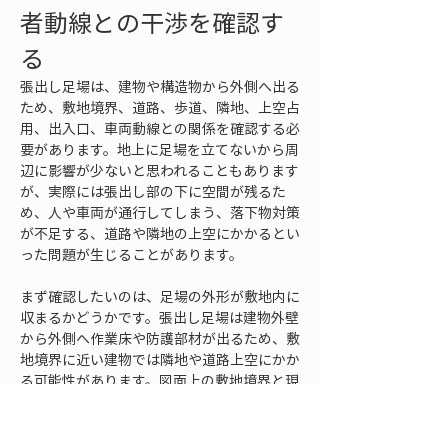
者動線との干渉を確認す
る
張出し足場は、建物や構造物から外側へ出る
ため、敷地境界、道路、歩道、隣地、上空占
用、出入口、車両動線との関係を確認する必
要があります。地上に足場を立てないから周
辺に影響が少ないと思われることもあります
が、実際には張出し部の下に空間が残るた
め、人や車両が通行してしまう、落下物対策
が不足する、道路や隣地の上空にかかるとい
った問題が生じることがあります。
まず確認したいのは、足場の外形が敷地内に
収まるかどうかです。張出し足場は建物外壁
から外側へ作業床や防護部材が出るため、敷
地境界に近い建物では隣地や道路上空にかか
る可能性があります。図面上の敷地境界と現
地の境界標、実際の外壁位置、庇や設備の出
幅、足場の外形寸法を照合し、越境の有無を
確認する必要があります。越境がある場合