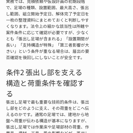
実務では、見積依頼や仮設計画の初期段階
で、足場の種類、設置範囲、最大高さ、張出
し範囲、組立開始予定日、解体完了予定日を
一枚の整理資料にまとめておくと判断しやす
くなります。法令上の細かな該当性は所轄や
案件条件に応じて確認が必要ですが、少なく
とも「張出し足場が含まれる」「設置期間が
長い」「支持構造が特殊」「第三者影響が大
きい」という条件が重なる場合は、届出の要
否確認を後回しにしないことが安全です。
条件2 張出し部を支える
構造と荷重条件を確認す
る
張出し足場で最も重要な技術的条件は、張出
し部をどのように支え、その荷重をどこへ伝
えるのかです。通常の足場では、建地から地
盤へ荷重が伝わる構造が基本になりますが、
張出し足場では作業床や足場部材の荷重、作