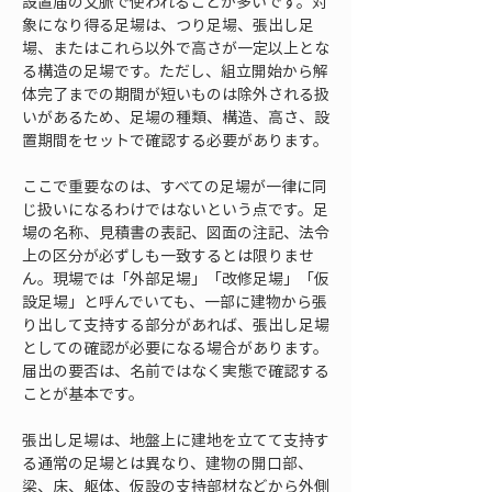
設置届の文脈で使われることが多いです。対
象になり得る足場は、つり足場、張出し足
場、またはこれら以外で高さが一定以上とな
る構造の足場です。ただし、組立開始から解
体完了までの期間が短いものは除外される扱
いがあるため、足場の種類、構造、高さ、設
置期間をセットで確認する必要があります。
ここで重要なのは、すべての足場が一律に同
じ扱いになるわけではないという点です。足
場の名称、見積書の表記、図面の注記、法令
上の区分が必ずしも一致するとは限りませ
ん。現場では「外部足場」「改修足場」「仮
設足場」と呼んでいても、一部に建物から張
り出して支持する部分があれば、張出し足場
としての確認が必要になる場合があります。
届出の要否は、名前ではなく実態で確認する
ことが基本です。
張出し足場は、地盤上に建地を立てて支持す
る通常の足場とは異なり、建物の開口部、
梁、床、躯体、仮設の支持部材などから外側