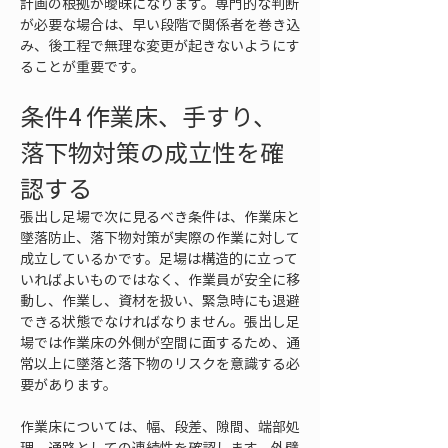
計画の根拠が曖昧になります。専門的な判断
が必要な場合は、早い段階で関係者を巻き込
み、後工程で無理な変更が起きないようにす
ることが重要です。
条件4 作業床、手すり、
落下物対策の成立性を確
認する
張出し足場で次に見るべき条件は、作業床と
墜落防止、落下物対策が実際の作業に対して
成立しているかです。足場は構造的に立って
いればよいものではなく、作業員が安全に移
動し、作業し、資材を扱い、緊急時にも退避
できる状態でなければなりません。張出し足
場では作業床の外側が空間に面するため、通
常以上に墜落と落下物のリスクを意識する必
要があります。
作業床については、幅、段差、隙間、端部処
理、通路としての連続性を確認します。外壁