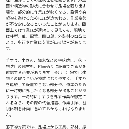
面や構造物の形状に合わせて足場を張り出す
場合、部分的に作業床が狭くなる、設備や突
起物を避けるために床が途切れる、作業姿勢
が不安定になるといったことがあります。図
面上では作業床が連続して見えても、現地で
は柱型、庇、配管、開口部、外装材の凹凸に
より、歩行や作業に支障が出る場合がありま
す。
手すり、中さん、幅木などの墜落防止、落下
物防止の部材も、図面通りに設置できるかを
確認する必要があります。張出し足場では建
物との取り合いが複雑になりやすく、手すり
を連続して設置できない部分や、作業のため
に一時的に外したくなる部分が出ることがあ
ります。一時的に手すりを外す作業が想定さ
れるなら、その際の代替措置、作業手順、監
視体制を計画に含めておかなければなりませ
ん。
落下物対策では、足場上から工具、部材、撤