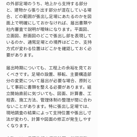
の外部足場のうち、地上から支持する部分
と、建物から張り出す部分が混在している場
合、どの範囲が張出し足場にあたるのかを図
面上で明確にしておかなければ、届出書類や
社内審査で説明が曖昧になります。平面図、
立面図、断面図のどこで張出し部を表現して
いるのか、通常足場との境界はどこか、支持
方式が変わる位置はどこかを確認しておく必
要があります。
届出時期についても、工程上の余裕を見てお
くべきです。足場の設置、移転、主要構造部
分の変更について届出が必要な場合、原則と
して事前に書類を整える必要があります。組
立開始直前に気づいても、図面、計算書、工
程表、施工方法、管理体制の整理が間に合わ
ないことがあります。特に張出し足場では、
現地調査の結果によって支持位置や張出し寸
法が変わり、計算や図面の修正が発生しやす
くなります。