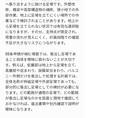
へ張り出すように設ける足場です。外壁改
修、橋梁や高架構造物の補修、狭小地での外
部作業、地上に足場を立てにくい場所での作
業などで検討されることがあります。地上か
ら足場を立てられない状況では有効な選択肢
になりますが、その分、支持点が限定され、
荷重の流れが見えにくく、計画段階での確認
不足が大きなリスクにつながります。
88条申請が絡む場面では、張出し足場であ
ること自体を曖昧に扱わないことが大切で
す。例えば、低層部は地上から足場を立て、
高層部や庇まわり、設備架台まわり、バルコ
ニー外側だけを張出しで処理する計画では、
全体名称が枠組足場や外部足場であっても、
部分的に張出し足場としての検討が必要にな
ります。どの範囲が通常の足場で、どの範囲
が張出し足場なのかを図面と現地で確認して
おかなければ、届出書類や社内確認で説明が
曖昧になります。