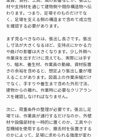
業員、資材、工具、風の影響などが、張出し
材や支持材を通じて建物側や既存構造物へ伝
わります。つまり、足場そのものだけでな
く、足場を支える側の構造まで含めて成立性
を確認する必要があります。
まず見るべきなのは、張出し長さです。張出
し寸法が大きくなるほど、支持点にかかる力
や曲げの影響は大きくなります。少し外側へ
作業床を出すだけに見えても、実際には手す
り、幅木、養生材、作業員の動線、資材仮置
きの余裕を含めると、想定より張出し量が増
えることがあります。図面上の作業床幅だけ
でなく、手すりや養生まで含めた外形寸法、
建物からの離れ、作業時に必要なクリアラン
スを確認しなければなりません。
次に、荷重条件の整理が必要です。張出し足
場では、作業員が通行するだけなのか、外壁
材や設備部材を一時的に置くのか、工具や小
型機械を使用するのか、撤去材を仮置きする
のかによって、足場に求められる強度が変わ