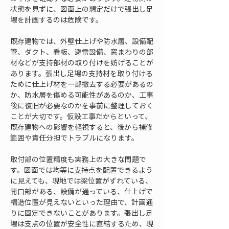
状態を見ずに、図面上の想定だけで張出し足
場を計画するのは危険です。
既存建物では、外壁仕上げや防水層、設備配
管、ダクト、看板、避雷設備、窓まわりの部
材などが支持部材の取り付けを妨げることが
あります。張出し足場の支持材を取り付ける
ために仕上げ材を一部撤去する必要があるの
か、防水層を傷める可能性があるのか、工事
後に復旧が必要なのかを事前に整理しておく
ことが大切です。仮設工事だからといって、
既存建物への影響を軽視すると、後から補修
範囲や責任分担でトラブルになります。
取付部の位置精度も実務上の大きな問題で
す。図面では均等に支持点を配置できるよう
に見えても、現地では梁位置がずれている、
開口部がある、設備が通っている、仕上げで
構造位置が見えないといった理由で、計画通
りに固定できないことがあります。張出し足
場は支点の位置が安全性に直結するため、現