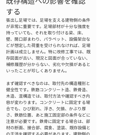
既存構造への影響を確認
する
張出し足場では、足場を支える建物側の条件
が非常に重要です。足場部材が十分な強度を
持っていても、それを取り付ける梁、床、
壁、開口部まわり、パラペット、設備架台な
どが想定した荷重を受けられなければ、足場
計画は成立しません。特に改修工事では、既
存図面が古い、現況と図面が合っていない、
補修履歴が分からない、劣化や欠損があると
いったことが珍しくありません。
まず確認すべきなのは、取付先の構造種別と
健全性です。鉄筋コンクリート造、鉄骨造、
木造、混構造では、取付方法や確認すべき内
容が変わります。コンクリートに固定する場
合でも、ひび割れ、浮き、欠損、かぶり厚
さ、鉄筋位置、あと施工固定部の条件などに
注意が必要です。鉄骨に固定する場合は、部
材の断面、接合部、腐食、塗装、既存設備と
の干渉を確認する必要があります。建物側の