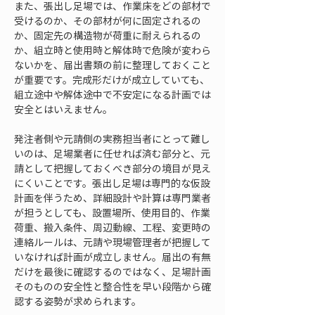
また、張出し足場では、作業床をどの部材で
受けるのか、その部材が何に固定されるの
か、固定先の構造物が荷重に耐えられるの
か、組立時と使用時と解体時で危険が変わら
ないかを、届出書類の前に整理しておくこと
が重要です。完成形だけが成立していても、
組立途中や解体途中で不安定になる計画では
安全とはいえません。
発注者側や元請側の実務担当者にとって難し
いのは、足場業者に任せれば済む部分と、元
請として把握しておくべき部分の境目が見え
にくいことです。張出し足場は専門的な仮設
計画を伴うため、詳細設計や計算は専門業者
が担うとしても、設置場所、使用目的、作業
荷重、搬入条件、周辺動線、工程、変更時の
連絡ルールは、元請や現場管理者が把握して
いなければ計画が成立しません。届出の有無
だけを最後に確認するのではなく、足場計画
そのものの安全性と整合性を早い段階から確
認する姿勢が求められます。