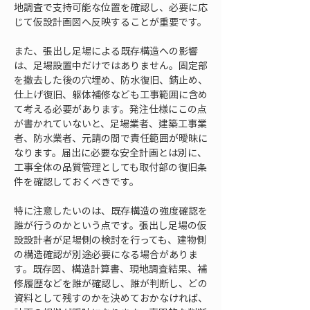
地調査で支持可能な位置を確認し、必要に応
じて仮設計画図へ反映することが重要です。
また、張出し足場による既存構造への影響
は、足場設置中だけではありません。固定部
を撤去した後の穴埋め、防水復旧、錆止め、
仕上げ復旧、躯体補修なども工事範囲に含め
て考える必要があります。発注仕様にこの点
が書かれていないと、足場業者、建築工事業
者、防水業者、元請の間で責任範囲が曖昧に
なります。届出に必要な安全計画とは別に、
工事全体の品質管理としても取付部の復旧条
件を確認しておくべきです。
特に注意したいのは、既存構造の強度確認を
誰が行うのかという点です。張出し足場の仮
設設計者が足場側の検討を行っても、建物側
の構造確認が別途必要になる場合がありま
す。既存図、構造計算書、現地調査結果、補
修履歴などを誰が確認し、誰が判断し、どの
資料として残すのかを決めておかなければ、