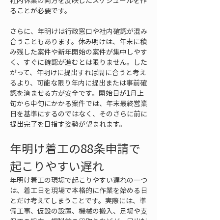
社内休業の両方を反映したスケジュールを作
ることが必要です。
さらに、年明けは行政窓口や社内確認が混み
合うこともあります。休み明けは、年末に積
み残した案件や新年開始の案件が集中しやす
く、すぐに確認が進むとは限りません。した
がって、年明けに提出すれば間に合うと考え
るより、可能な限り年内に提出または事前確
認を済ませる方が安全です。開始日が1月上
旬から中旬にかかる案件では、年末最終営業
日を基準にするのではなく、そのさらに前に
提出完了を目指す姿勢が望まれます。
年明け着工の88条申請で
起こりやすい遅れ
年明け着工の現場で起こりやすい遅れの一つ
は、着工日を現場で本格的に作業を始める日
とだけ考えてしまうことです。実際には、準
備工事、仮設の設置、機械の搬入、足場や支