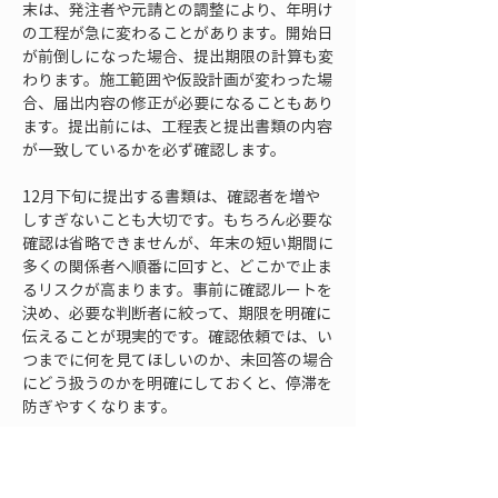
末は、発注者や元請との調整により、年明け
の工程が急に変わることがあります。開始日
が前倒しになった場合、提出期限の計算も変
わります。施工範囲や仮設計画が変わった場
合、届出内容の修正が必要になることもあり
ます。提出前には、工程表と提出書類の内容
が一致しているかを必ず確認します。
12月下旬に提出する書類は、確認者を増や
しすぎないことも大切です。もちろん必要な
確認は省略できませんが、年末の短い期間に
多くの関係者へ順番に回すと、どこかで止ま
るリスクが高まります。事前に確認ルートを
決め、必要な判断者に絞って、期限を明確に
伝えることが現実的です。確認依頼では、い
つまでに何を見てほしいのか、未回答の場合
にどう扱うのかを明確にしておくと、停滞を
防ぎやすくなります。
また、提出後の控えや受付記録の保管も忘れ
てはいけません。年末年始は担当者が入れ替