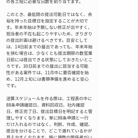
の各工程に必要な日数を割り当てます。
このとき、最低限の提出可能日ではなく、余
裕を持った目標日を設定することが大切で
す。年末年始は予期しない修正が出やすく、
担当者の不在も起こりやすいため、ぎりぎり
の提出計画は避けるべきです。目安として
は、14日前までの届出であっても、年末年始
を挟む場合は、少なくとも提出期限の数営業
日前には提出できる状態にしておきたいとこ
ろです。30日前までの届出に該当する可能
性がある案件では、11月中に要否確認を始
め、12月上旬には書類準備を進めると安心
です。
逆算スケジュールを作る際は、工程表の中に
88条申請確認日、資料回収日、社内確認
日、修正完了日、提出目標日を明記すると管
理しやすくなります。単に88条申請と一行
だけ入れるのではなく、判断、作成、確認、
提出を分けることで、どこで遅れているかが
見えやすくなります。特に複数の関係者がい