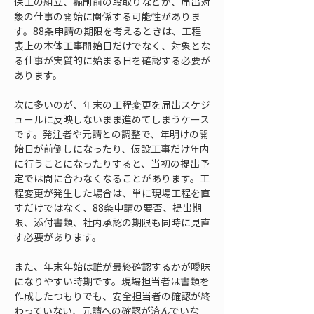
保工の組立、掘削前の段取りなどが、届出対
象の仕事の開始に関係する可能性がありま
す。88条申請の期限を考えるときは、工程
表上の本体工事開始日だけでなく、対象とな
る仕事が実質的に始まる日を確認する必要が
あります。
次に多いのが、年末の工程変更を届出スケジ
ュールに反映しないまま進めてしまうケース
です。発注者や元請との調整で、年明けの開
始日が前倒しになったり、仮設工事だけ年内
に行うことになったりすると、当初の提出予
定では間に合わなくなることがあります。工
程変更が発生した場合は、単に現場工程を直
すだけではなく、88条申請の要否、提出期
限、添付書類、社内承認の期限も同時に見直
す必要があります。
また、年末年始は誰が最終確認するかが曖昧
になりやすい時期です。現場担当者は書類を
作成したつもりでも、安全担当者の確認が終
わっていない、元請への確認が済んでいな