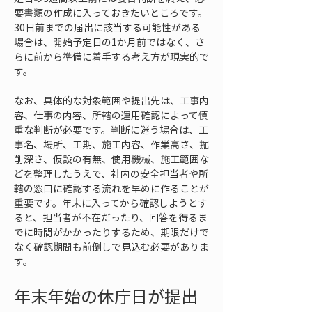
要書類の作成に入っておきたいところです。
30日前までの届出に該当する可能性がある
場合は、開始予定日の1か月前ではなく、さ
らに前から準備に着手する考え方が現実的で
す。
なお、具体的な対象範囲や提出先は、工事内
容、仕事の内容、所轄の運用確認によって慎
重な判断が必要です。判断に迷う場合は、工
事名、場所、工期、施工内容、作業高さ、掘
削深さ、仮設の有無、使用機械、施工範囲な
どを整理したうえで、社内の安全担当者や所
轄の窓口に確認する流れを早めに作ることが
重要です。年末に入ってから確認しようとす
ると、担当者が不在だったり、回答を得るま
でに時間がかかったりするため、期限だけで
なく確認期間も前倒しで見込む必要がありま
す。
年末年始の休庁日が提出