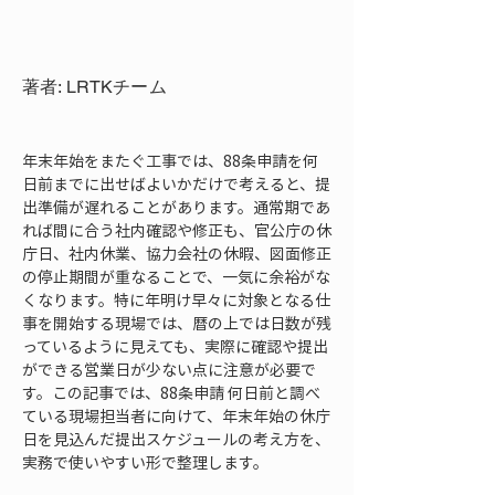
著者: LRTKチーム
年末年始をまたぐ工事では、88条申請を何
日前までに出せばよいかだけで考えると、提
出準備が遅れることがあります。通常期であ
れば間に合う社内確認や修正も、官公庁の休
庁日、社内休業、協力会社の休暇、図面修正
の停止期間が重なることで、一気に余裕がな
くなります。特に年明け早々に対象となる仕
事を開始する現場では、暦の上では日数が残
っているように見えても、実際に確認や提出
ができる営業日が少ない点に注意が必要で
す。この記事では、88条申請 何日前と調べ
ている現場担当者に向けて、年末年始の休庁
日を見込んだ提出スケジュールの考え方を、
実務で使いやすい形で整理します。