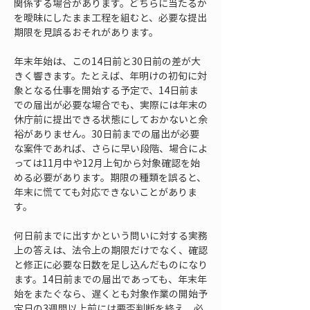
関係する場合があります。どちらに当たるか
を曖昧にしたまま工程を組むと、必要な提出
期限を見誤るおそれがあります。
年末年始は、この14日前と30日前の差が大
きく響きます。たとえば、年明けの初旬に対
象となる仕事を開始する予定で、14日前ま
での届出が必要な場合でも、実際には年末の
休庁前に提出できる状態にしておかないと余
裕がありません。30日前までの届出が必要
な案件であれば、さらに早い段階、場合によ
っては11月中や12月上旬から対象確認を始
める必要があります。期限の種類を誤ると、
年末に慌てても対応できないことがありま
す。
何日前までに出すかという問いに対する実務
上の答えは、法令上の期限だけでなく、確認
と修正に必要な日数を足し込んだものになり
ます。14日前までの届出であっても、年末年
始をまたぐなら、遅くとも対象作業の開始予
定日の3週間以上前には要否判断を終え、必