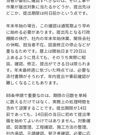
当者が最初に確認すべきなのは、その工事や
作業が届出対象に当たるかどうか、提出先は
どこか、提出期限は何日前かという点です。
年末年始の場合、この確認は通常期より早め
に始める必要があります。提出先となる行政
機関の休庁、社内の年末年始休業、関係会社
の休暇、担当者不在、図面修正の停止などが
重なるためです。暦上は開始日まで20日以
上あるように見えても、そのうち実際に相
談、確認、修正、提出ができる日は限られま
す。年末最終週に気づいた時点では、必要な
添付書類がそろわず、年内提出や事前確認が
難しくなることもあります。
88条申請で重要なのは、期限の日数を単純
に数えるだけではなく、実務上の処理時間を
含めて逆算することです。提出期限が14日
前であっても、14日前の当日に初めて提出準
備を始めてよいわけではありません。対象確
認、図面整理、工程確認、施工方法の整理、
社内承認、元請確認、発注者確認、必要に応