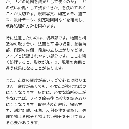
か」「どの範囲を成果として使うのか」「ど
の点は証拠として残すべきか」を決めておく
ことが大切です。現場写真、測定メモ、施工
図、設計データ、測定範囲図などを確認し、
点群処理の方針を固めます。
特に注意したいのは、境界部です。地面と構
造物の取り合い、法面と平場の境目、舗装端
部、側溝の内側、段差の立ち上がりなどは、
ノイズと誤認されやすい部分です。ここを粗
く処理すると、形状が丸まり、現場の実態と
違う成果になることがあります。
また、点群の密度が高いほど安心とは限りま
せん。密度が高くても、不要点が多ければ見
にくくなります。反対に、必要な箇所の点が
少なければ、ノイズ除去後に形状を読み取り
にくくなります。取得時の点密度、撮影方
向、測定距離、死角、反射条件を確認し、処
理で補える部分と補えない部分を分けて考え
る必要があります。