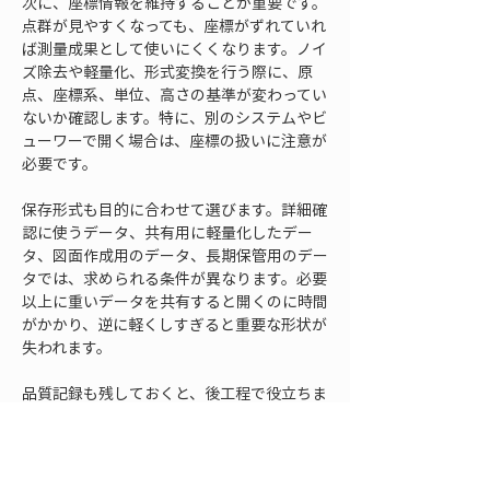
次に、座標情報を維持することが重要です。
点群が見やすくなっても、座標がずれていれ
ば測量成果として使いにくくなります。ノイ
ズ除去や軽量化、形式変換を行う際に、原
点、座標系、単位、高さの基準が変わってい
ないか確認します。特に、別のシステムやビ
ューワーで開く場合は、座標の扱いに注意が
必要です。
保存形式も目的に合わせて選びます。詳細確
認に使うデータ、共有用に軽量化したデー
タ、図面作成用のデータ、長期保管用のデー
タでは、求められる条件が異なります。必要
以上に重いデータを共有すると開くのに時間
がかかり、逆に軽くしすぎると重要な形状が
失われます。
品質記録も残しておくと、後工程で役立ちま
す。どの範囲を処理したのか、どの種類の点
を削除したのか、自動処理を使ったのか、手
動確認を行ったのか、処理後に確認した断面
や範囲はどこか、といった情報を簡単に記録