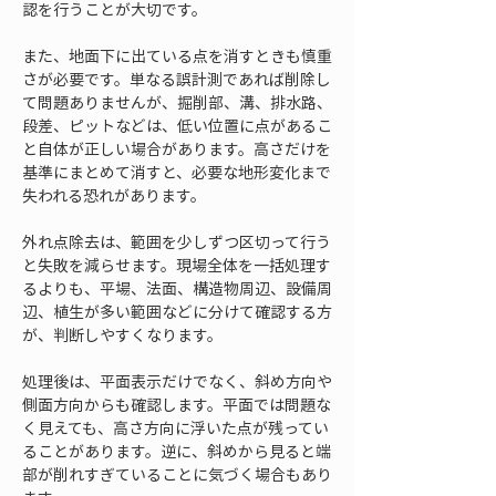
認を行うことが大切です。
また、地面下に出ている点を消すときも慎重
さが必要です。単なる誤計測であれば削除し
て問題ありませんが、掘削部、溝、排水路、
段差、ピットなどは、低い位置に点があるこ
と自体が正しい場合があります。高さだけを
基準にまとめて消すと、必要な地形変化まで
失われる恐れがあります。
外れ点除去は、範囲を少しずつ区切って行う
と失敗を減らせます。現場全体を一括処理す
るよりも、平場、法面、構造物周辺、設備周
辺、植生が多い範囲などに分けて確認する方
が、判断しやすくなります。
処理後は、平面表示だけでなく、斜め方向や
側面方向からも確認します。平面では問題な
く見えても、高さ方向に浮いた点が残ってい
ることがあります。逆に、斜めから見ると端
部が削れすぎていることに気づく場合もあり