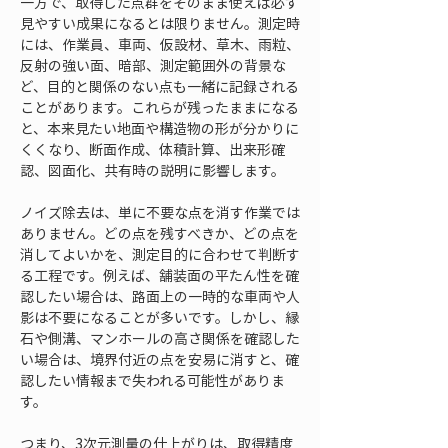
一方で、取得した点群をそのまま使えば必ず
見やすい成果になるとは限りません。測定時
には、作業員、車両、仮設材、草木、雨粒、
反射の強い面、暗部、測定範囲外の背景な
ど、目的と関係のない点も一緒に記録される
ことがあります。これらが残ったままになる
と、本来見たい地面や構造物の形が分かりに
くくなり、断面作成、体積計算、出来形確
認、図面化、共有時の説明に影響します。
ノイズ除去は、単に不要な点を消す作業では
ありません。どの点を残すべきか、どの点を
消してよいかを、測定目的に合わせて判断す
る工程です。例えば、舗装面の平たん性を確
認したい場合は、路面上の一時的な車両や人
影は不要になることが多いです。しかし、縁
石や側溝、マンホールの高さ関係を確認した
い場合は、境界付近の点を安易に消すと、確
認したい情報まで失われる可能性がありま
す。
つまり、3次元測量の仕上がりは、取得精度