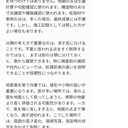
を持つわけではありません。地面の点は土量
計算や勾配確認に使われます。構造物の点は
寸法確認や離隔確認に使われます。仮設材や
車両の点は、多くの場合、最終成果には不要
です。しかし、施工記録としては残した方が
よい場合もあります。
分類の考え方で重要なのは、消す前に分ける
ことです。不要と思われる点をすぐ削除する
のではなく、まずは別の分類に分けておく
と、後から確認できます。特に検査前の確認
や社内レビューでは、処理前後の違いを説明
できることが信頼性につながります。
地表面を使う作業では、植生や小物の扱いが
重要になります。草が多い場所では、草の上
面を地面として扱ってしまうと、実際の地盤
より高く評価される可能性があります。一方
で、草を強く消しすぎると、地面の点まで薄
くなり、面が途切れます。こうした場所で
は、周囲の高さ変化、現場写真、測定時の状
況を合わせて判断します。