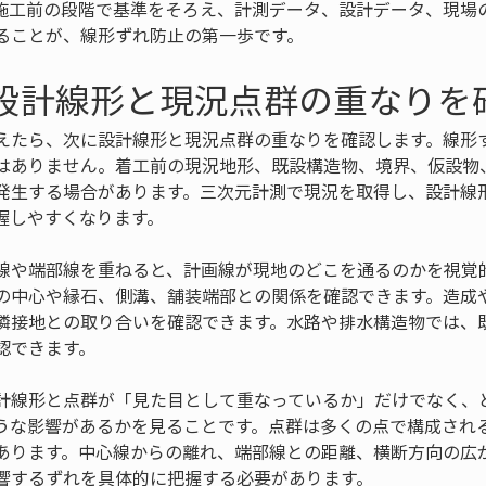
施工前の段階で基準をそろえ、計測データ、設計データ、現場
ることが、線形ずれ防止の第一歩です。
 設計線形と現況点群の重なりを
えたら、次に設計線形と現況点群の重なりを確認します。線形
はありません。着工前の現況地形、既設構造物、境界、仮設物
発生する場合があります。三次元計測で現況を取得し、設計線
握しやすくなります。
線や端部線を重ねると、計画線が現地のどこを通るのかを視覚
の中心や縁石、側溝、舗装端部との関係を確認できます。造成
隣接地との取り合いを確認できます。水路や排水構造物では、
認できます。
計線形と点群が「見た目として重なっているか」だけでなく、
うな影響があるかを見ることです。点群は多くの点で構成され
あります。中心線からの離れ、端部線との距離、横断方向の広
響するずれを具体的に把握する必要があります。