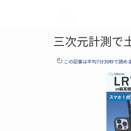
LRTK
Pho
三次元計測で
この記事は平均7分30秒で読め