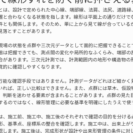
とは、設計で定められた中心線、端部線、法肩、法尻、道路縁
置と合わなくなる状態を指します。線形は平面上の通りだけで
件とも関係します。そのため、単に上から見て線が合っている
見落とすことがあります。
現場の状態を点群や三次元データとして面的に把握できること
態は把握できても、測点間の変化や局所的なふくらみ、端部の
合があります。三次元計測では、計測範囲内の地形や構造物の
覚的に確認しやすくなります。
万能な確認手段ではありません。計測データがどれほど細かく
いれば、正しい比較はできません。また、点群には草木、仮設
、判断を迷わせる要素が含まれることがあります。点群の見た
するのではなく、線形管理に必要な基準を明確にしたうえで使
は、施工前、施工中、施工後のそれぞれで確認の目的を分ける
形、基準点、座標系の整合を確認します。施工中は、出来上が
認します。施工後は、完成形状が設計や出来形管理の条件に対