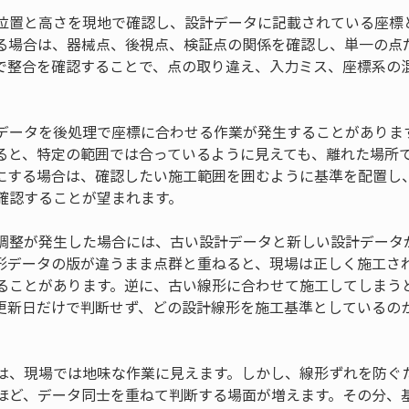
位置と高さを現地で確認し、設計データに記載されている座標
る場合は、器械点、後視点、検証点の関係を確認し、単一の点
で整合を確認することで、点の取り違え、入力ミス、座標系の
データを後処理で座標に合わせる作業が発生することがありま
ると、特定の範囲では合っているように見えても、離れた場所
にする場合は、確認したい施工範囲を囲むように基準を配置し
確認することが望まれます。
調整が発生した場合には、古い設計データと新しい設計データ
形データの版が違うまま点群と重ねると、現場は正しく施工さ
ることがあります。逆に、古い線形に合わせて施工してしまう
更新日だけで判断せず、どの設計線形を施工基準としているの
は、現場では地味な作業に見えます。しかし、線形ずれを防ぐ
ほど、データ同士を重ねて判断する場面が増えます。その分、