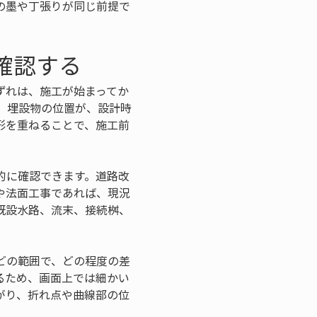
の墨や丁張りが同じ前提で
確認する
ずれは、施工が始まってか
、埋設物の位置が、設計時
形を重ねることで、施工前
的に確認できます。道路改
や法面工事であれば、現況
既設水路、流末、接続桝、
どの範囲で、どの程度の差
るため、画面上では細かい
がり、折れ点や曲線部の位