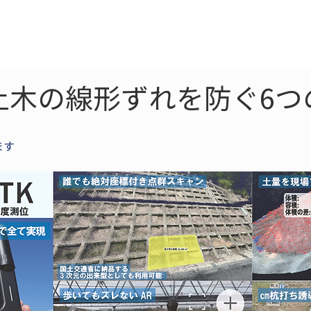
ne
LiDAR
ドローン
360
ソーラー
土木の線形ずれを防ぐ6つ
ます