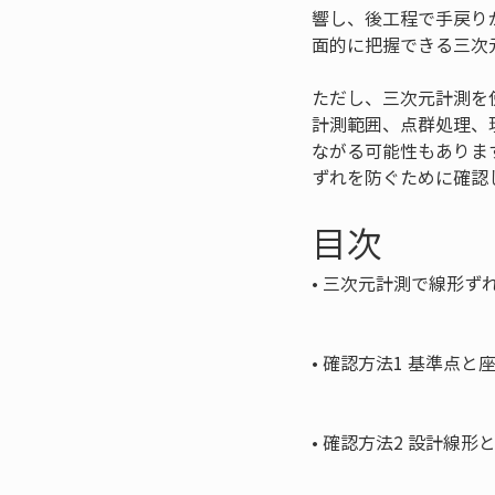
響し、後工程で手戻り
面的に把握できる三次
ただし、三次元計測を
計測範囲、点群処理、
ながる可能性もありま
ずれを防ぐために確認
目次
• 
三次元計測で線形ずれ
• 
確認方法1 基準点と
• 
確認方法2 設計線形