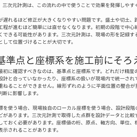
。三次元計測は、この流れの中で使うことで効果を発揮しやす
が遅れるほど修正が大きくなりやすい問題です。盛土や切土、
工程が進むほど簡単には直せなくなります。初期の段階で中心
くできる可能性があります。三次元計測は、現場の形を記録す
として位置づけることが大切です。
 基準点と座標系を施工前にそろ
最初に確認すべきなのは、基準点と座標系です。どれだけ精度
設計と合っていなかったり、座標系の扱いが現場内で統一され
重ねることができません。線形ずれのように平面位置の整合が
判断に影響します。
標を使う場合、現場独自のローカル座標を使う場合、設計段階
どがあります。三次元計測で取得した点群を設計データと比較
しておく必要があります。座標値の桁、原点、軸方向、単位、
表示されることがあります。