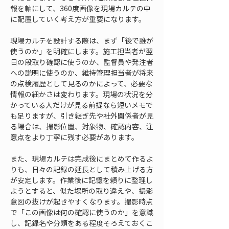
報を軸にして、360度画像を現場カルテの中
に配置していく考え方が重要になります。
現場カルテを設計する際は、まず「後で誰が
使うのか」を明確にします。施工担当者が翌
日の段取り確認に使うのか、監督員や発注者
への説明に使うのか、維持管理担当者が将来
の点検履歴として見るのかによって、必要な
情報の細かさは変わります。現場の状況を分
かっている人だけが見る前提なら短いメモで
も足りますが、引き継ぎ先や社外関係者が見
る場合は、撮影位置、対象物、確認内容、注
意点をより丁寧に残す必要があります。
また、現場カルテは完成後にまとめて作るよ
りも、日々の記録の延長として積み上げる方
が安定します。作業後に記憶を頼りに整理し
ようとすると、似た場所の取り違えや、撮影
意図の抜けが起きやすくなります。撮影時点
で「この画像は何の確認に使うのか」を意識
し、記録名や分類をある程度そろえておくこ