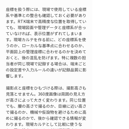
座標を扱う際には、現場で使用している座標
系や基準との整合も確認しておく必要があり
ます。RTK端末で高精度な位置を取得してい
ても、現場図面や管理データと座標系が合っ
ていなければ、表示位置がずれてしまいま
す。現場カルテを作る前に、どの座標系を使
うのか、ローカルな基準点に合わせるのか、
平面図上の管理座標に合わせるのかを決めて
おくと、後の混乱を防げます。特に複数の担
当者が同じ現場で記録する場合は、端末ごと
の設定差や入力ルールの違いが記録品質に影
響します。
撮影点と座標をひもづける際は、撮影高さも
見落とせません。360度画像は周囲の見え方
が高さによって大きく変わります。同じ位置
でも、腰の高さで撮るのか、目線に近い高さ
で撮るのか、機械や仮設物を避けるために高
めに撮るのかで、後から確認できる情報が変
わります。現場カルテとして比較に使うな