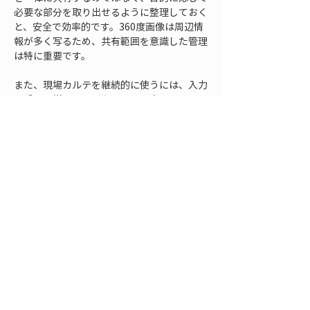
必要な部分を取り出せるように整理しておく
と、安全で効率的です。360度画像は周辺情
報が多く写るため、共有範囲を意識した管理
は特に重要です。
また、現場カルテを継続的に使うには、入力
の手間を増やしすぎないことも大切です。理
想的な項目を多く作っても、現場で入力され
なければ意味がありません。撮影時に必ず入
れる基本情報と、必要に応じて追記する詳細
情報を分けると、運用しやすくなります。基
本情報としては、場所、日時、撮影者、作業
段階、確認対象、座標が中心になります。詳
細情報として、所見、対応内容、関連する図
面番号や管理番号、次回確認事項などを加え
ると、現場カルテとしての実用性が高まりま
す。
粒度をそろえるもう一つの利点は、後から検
索や集計がしやすくなることです。記録名や
分類がばらばらだと、特定の工区や確認項目