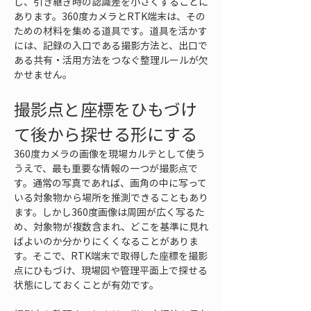
し、引き継ぎ時の認識差を小さくすることに
あります。360度カメラとRTK端末は、その
ための材料を集める道具です。道具を活かす
には、記録の入口である撮影方法と、出口で
ある共有・活用方法をつなぐ整理ルールが欠
かせません。
撮影点と座標をひもづけ
て後から探せる形にする
360度カメラの画像を現場カルテとして使う
うえで、最も重要な情報の一つが撮影点で
す。通常の写真であれば、画角の中に写って
いる対象物から場所を推測できることもあり
ます。しかし360度画像は周囲が広く写るた
め、対象物が複数含まれ、どこを基準に見れ
ばよいのか分かりにくくなることがありま
す。そこで、RTK端末で取得した座標を撮影
点にひもづけ、現場図や管理平面上で探せる
状態にしておくことが有効です。