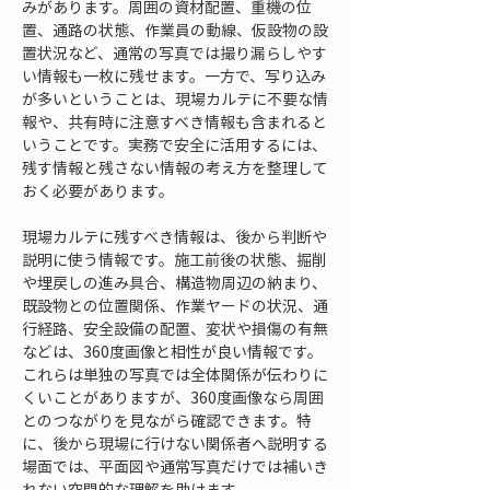
みがあります。周囲の資材配置、重機の位
置、通路の状態、作業員の動線、仮設物の設
置状況など、通常の写真では撮り漏らしやす
い情報も一枚に残せます。一方で、写り込み
が多いということは、現場カルテに不要な情
報や、共有時に注意すべき情報も含まれると
いうことです。実務で安全に活用するには、
残す情報と残さない情報の考え方を整理して
おく必要があります。
現場カルテに残すべき情報は、後から判断や
説明に使う情報です。施工前後の状態、掘削
や埋戻しの進み具合、構造物周辺の納まり、
既設物との位置関係、作業ヤードの状況、通
行経路、安全設備の配置、変状や損傷の有無
などは、360度画像と相性が良い情報です。
これらは単独の写真では全体関係が伝わりに
くいことがありますが、360度画像なら周囲
とのつながりを見ながら確認できます。特
に、後から現場に行けない関係者へ説明する
場面では、平面図や通常写真だけでは補いき
れない空間的な理解を助けます。