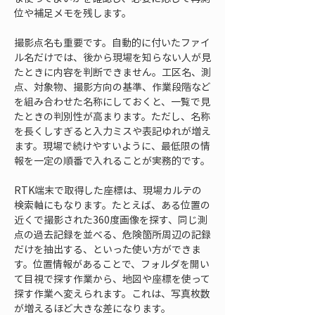
位や補足メモを残します。
撮影点名も重要です。自動的に付いたファイ
ル名だけでは、後から現場を知らない人が見
たときに内容を判断できません。工区名、測
点、対象物、撮影方向の基準、作業段階など
を組み合わせた名称にしておくと、一覧で見
たときの判別性が高まります。ただし、名称
を長くしすぎると入力ミスや表記ゆれが増え
ます。現場で続けやすいように、最低限の情
報を一定の順番で入れることが実務的です。
RTK端末で取得した座標は、現場カルテの
検索軸にもなります。たとえば、ある位置の
近くで撮影された360度画像を探す、同じ測
点の過去記録を並べる、危険箇所周辺の記録
だけを抽出する、といった使い方ができま
す。位置情報があることで、フォルダを開い
て目視で探す作業から、地図や座標を使って
探す作業へ変えられます。これは、写真枚数
が増えるほど大きな差になります。