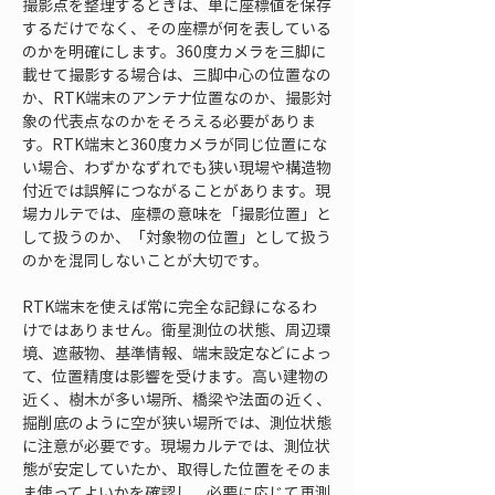
撮影点を整理するときは、単に座標値を保存
するだけでなく、その座標が何を表している
のかを明確にします。360度カメラを三脚に
載せて撮影する場合は、三脚中心の位置なの
か、RTK端末のアンテナ位置なのか、撮影対
象の代表点なのかをそろえる必要がありま
す。RTK端末と360度カメラが同じ位置にな
い場合、わずかなずれでも狭い現場や構造物
付近では誤解につながることがあります。現
場カルテでは、座標の意味を「撮影位置」と
して扱うのか、「対象物の位置」として扱う
のかを混同しないことが大切です。
RTK端末を使えば常に完全な記録になるわ
けではありません。衛星測位の状態、周辺環
境、遮蔽物、基準情報、端末設定などによっ
て、位置精度は影響を受けます。高い建物の
近く、樹木が多い場所、橋梁や法面の近く、
掘削底のように空が狭い場所では、測位状態
に注意が必要です。現場カルテでは、測位状
態が安定していたか、取得した位置をそのま
ま使ってよいかを確認し、必要に応じて再測