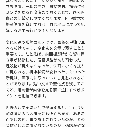
異なると比較に手間がかかります。撮影点の
立ち位置、三脚の高さ、開始方向、撮影タイ
ミングをある程度決めておくことで、過去画
像との比較がしやすくなります。RTK端末で
撮影位置を管理すれば、同じ地点に戻って記
録する運用も行いやすくなります。
変化を追う現場カルテでは、画像を単独で並
べるだけでなく、変化点を文章で残すことも
重要です。たとえば、前回撮影時から資材置
き場が移動した、仮設通路が切り替わった、
埋設物が見えなくなった、法面に小さな崩れ
が見られる、排水状況が変わった、といった
所見は、画像内に写っていても見逃されるこ
とがあります。短い文章で変化点を残してお
くと、確認者が画像を見る前に注目すべきポ
イントを把握できます。
現場カルテを時系列で整理すると、手戻りや
認識違いの原因確認にも役立ちます。ある時
点でどの範囲まで施工されていたのか、どの
資材がどこに置かれていたのか、通路が確保