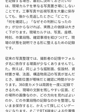
を記録する場合、最初に決めておきたいの
は、現場カルテを単なる写真置き場にしない
ことです。工事写真や巡視写真を大量に保存
しても、後から見返したときに「どこで」
「何を確認し」「なぜその判断になったの
か」が分からなければ、実務上の価値は大き
く下がります。現場カルテは、写真、座標、
時刻、作業段階、確認事項を結びつけて、現
場の状態を説明できる形に整えるための記録
です。
従来の写真整理では、撮影者の記憶やフォル
ダ名に依存する場面が少なくありませんでし
た。例えば、同じような掘削面、仮設材、資
材置き場、法面、構造物周辺の写真が並んだ
とき、撮影位置が曖昧だと確認に時間がかか
ります。360度カメラは周囲を一度に記録で
きるため、現場の文脈を残しやすい反面、ど
の場所の画像なのか、どの方向を見ればよい
のか、どの作業段階の記録なのかを整理しな
いまま保存すると、かえって探しにくいデー
タになります。そこでRTK端末による位置情