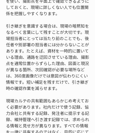
を使い、撮影点を平面上で確認できるように
しておくと、現場に詳しくない人でも位置関
係を把握しやすくなります。
引き継ぎを意識する場合は、現場の暗黙知を
なるべく言葉にして残すことが大切です。現
場担当者にとっては当たり前のことでも、後
任者や別部署の担当者には分からないことが
あります。たとえば、資材を一時的に置いて
いる理由、通路を迂回させている理由、撮影
点を通常位置からずらした理由、図面と現況
が異なる箇所、次回確認が必要な場所など
は、360度画像だけでは意図が伝わりにくい
情報です。短い補足を残すだけで、引き継ぎ
時の確認作業を減らせます。
現場カルテの共有範囲もあらかじめ考えてお
く必要があります。社内だけで使う記録、協
力会社と共有する記録、発注者に提示する記
録、維持管理へ引き渡す記録では、求められ
る情報と見せ方が異なります。すべての情報
を一律に共有するのではなく、目的に応じて