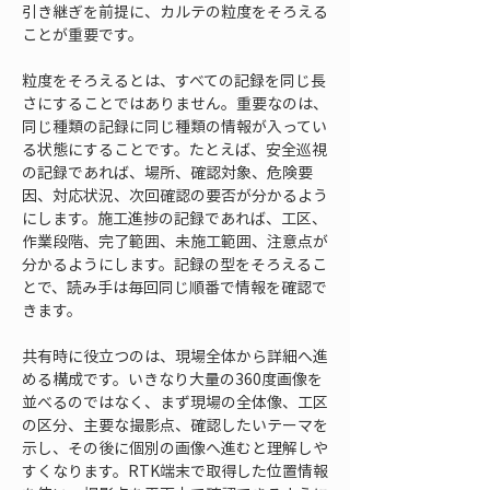
引き継ぎを前提に、カルテの粒度をそろえる
ことが重要です。
粒度をそろえるとは、すべての記録を同じ長
さにすることではありません。重要なのは、
同じ種類の記録に同じ種類の情報が入ってい
る状態にすることです。たとえば、安全巡視
の記録であれば、場所、確認対象、危険要
因、対応状況、次回確認の要否が分かるよう
にします。施工進捗の記録であれば、工区、
作業段階、完了範囲、未施工範囲、注意点が
分かるようにします。記録の型をそろえるこ
とで、読み手は毎回同じ順番で情報を確認で
きます。
共有時に役立つのは、現場全体から詳細へ進
める構成です。いきなり大量の360度画像を
並べるのではなく、まず現場の全体像、工区
の区分、主要な撮影点、確認したいテーマを
示し、その後に個別の画像へ進むと理解しや
すくなります。RTK端末で取得した位置情報