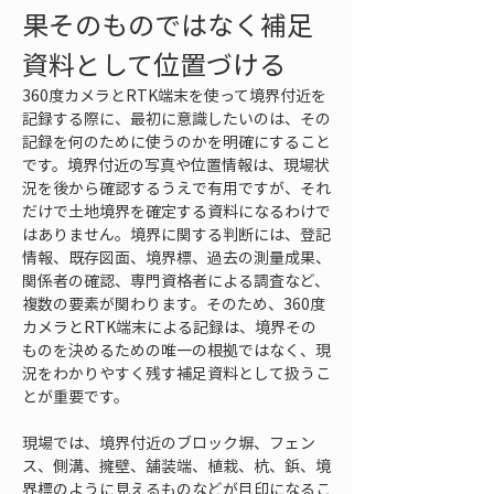
果そのものではなく補足
資料として位置づける
360度カメラとRTK端末を使って境界付近を
記録する際に、最初に意識したいのは、その
記録を何のために使うのかを明確にすること
です。境界付近の写真や位置情報は、現場状
況を後から確認するうえで有用ですが、それ
だけで土地境界を確定する資料になるわけで
はありません。境界に関する判断には、登記
情報、既存図面、境界標、過去の測量成果、
関係者の確認、専門資格者による調査など、
複数の要素が関わります。そのため、360度
カメラとRTK端末による記録は、境界その
ものを決めるための唯一の根拠ではなく、現
況をわかりやすく残す補足資料として扱うこ
とが重要です。
現場では、境界付近のブロック塀、フェン
ス、側溝、擁壁、舗装端、植栽、杭、鋲、境
界標のように見えるものなどが目印になるこ