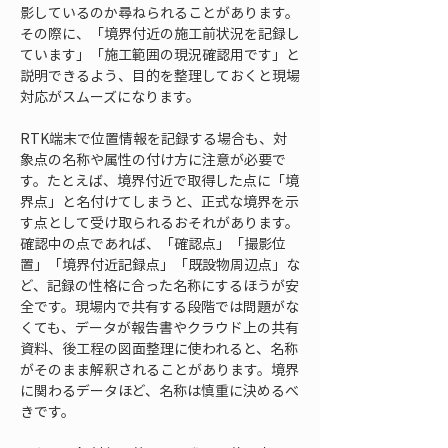
影しているのか尋ねられることがあります。
その際に、「境界付近の施工前状況を記録し
ています」「施工範囲の現況確認用です」と
説明できるよう、目的を整理しておくと現場
対応がスムーズになります。
RTK端末で位置情報を記録する場合も、対
象点の名称や属性の付け方に注意が必要で
す。たとえば、境界付近で取得した点に「境
界点」と名付けてしまうと、正式な境界を示
す点として受け取られるおそれがあります。
確認中の点であれば、「確認点」「撮影位
置」「境界付近記録点」「既設物周辺点」な
ど、記録の性格に合った名称にするほうが安
全です。現場内で共有する段階では問題がな
くても、データが報告書やクラウド上の共有
資料、後工程の図面整理に使われると、名称
がそのまま解釈されることがあります。境界
に関わるデータほど、名称は慎重に決めるべ
きです。