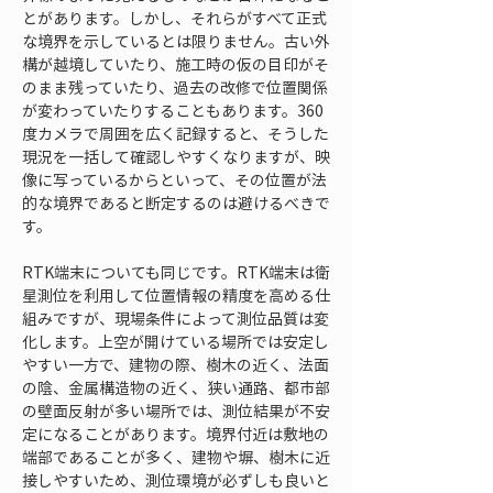
とがあります。しかし、それらがすべて正式
な境界を示しているとは限りません。古い外
構が越境していたり、施工時の仮の目印がそ
のまま残っていたり、過去の改修で位置関係
が変わっていたりすることもあります。360
度カメラで周囲を広く記録すると、そうした
現況を一括して確認しやすくなりますが、映
像に写っているからといって、その位置が法
的な境界であると断定するのは避けるべきで
す。
RTK端末についても同じです。RTK端末は衛
星測位を利用して位置情報の精度を高める仕
組みですが、現場条件によって測位品質は変
化します。上空が開けている場所では安定し
やすい一方で、建物の際、樹木の近く、法面
の陰、金属構造物の近く、狭い通路、都市部
の壁面反射が多い場所では、測位結果が不安
定になることがあります。境界付近は敷地の
端部であることが多く、建物や塀、樹木に近
接しやすいため、測位環境が必ずしも良いと