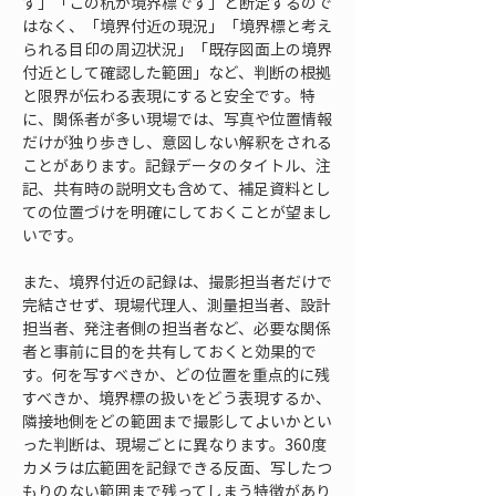
す」「この杭が境界標です」と断定するので
はなく、「境界付近の現況」「境界標と考え
られる目印の周辺状況」「既存図面上の境界
付近として確認した範囲」など、判断の根拠
と限界が伝わる表現にすると安全です。特
に、関係者が多い現場では、写真や位置情報
だけが独り歩きし、意図しない解釈をされる
ことがあります。記録データのタイトル、注
記、共有時の説明文も含めて、補足資料とし
ての位置づけを明確にしておくことが望まし
いです。
また、境界付近の記録は、撮影担当者だけで
完結させず、現場代理人、測量担当者、設計
担当者、発注者側の担当者など、必要な関係
者と事前に目的を共有しておくと効果的で
す。何を写すべきか、どの位置を重点的に残
すべきか、境界標の扱いをどう表現するか、
隣接地側をどの範囲まで撮影してよいかとい
った判断は、現場ごとに異なります。360度
カメラは広範囲を記録できる反面、写したつ
もりのない範囲まで残ってしまう特徴があり