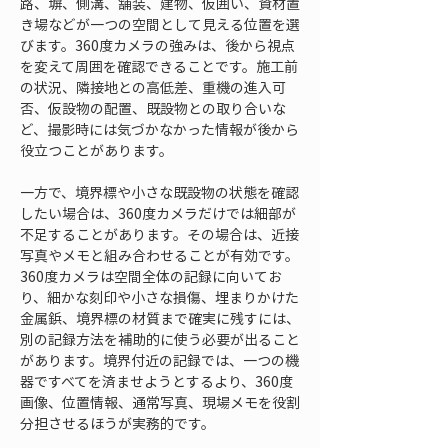
路、塀、側溝、舗装、建物、仮囲い、資材置
き場などが一つの空間として見える位置を選
びます。360度カメラの強みは、後から視点
を変えて周囲を確認できることです。施工前
の状況、隣接地との高低差、重機の進入可
否、仮設物の配置、既設物との取り合いな
ど、撮影時には気づかなかった情報が後から
役立つことがあります。
一方で、境界標や小さな既設物の状態を確認
したい場合は、360度カメラだけでは細部が
不足することがあります。その場合は、近接
写真やメモと組み合わせることが有効です。
360度カメラは空間全体の記録に向いてお
り、細かな刻印や小さな損傷、埋まりかけた
金属鋲、境界標の材質まで確実に残すには、
別の記録方法を補助的に使う必要が出ること
があります。境界付近の記録では、一つの機
器ですべてを済ませようとするより、360度
画像、位置情報、通常写真、現場メモを役割
分担させるほうが実務的です。