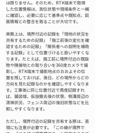
は限りません。そのため、RTK端末で取得
した位置情報は、測位状態や現場条件と一緒
に確認し、必要に応じて基準点や既知点、図
面情報との整合を取ることが大切です。
実務上は、境界付近の記録を「現地の状況を
共有するための記録」「施工前後の変化を確
認するための記録」「関係者への説明を補助
する記録」として位置づけると扱いやすくな
ります。たとえば、施工前に境界付近の既設
物や隣接地との取り合いを360度カメラで撮
影し、RTK端末で撮影地点のおおよその位
置を残しておけば、後日、どの場所からどの
方向を見た記録なのかを確認しやすくなりま
す。工事後に同じ位置付近で再度記録すれ
ば、舗装端、仮設撤去後の状態、側溝周辺の
清掃状況、フェンス周辺の復旧状態などを比
較しやすくなります。
ただし、境界付近の記録を共有する際は、表
現にも注意が必要です。「この線が境界で