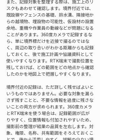
また、記録対象を整理する際は、施工上のリ
スクもあわせて確認します。境界付近では、
既設塀やフェンスの基礎、排水溝、隣接地か
らの越境物、埋設物の可能性、仮設材の設置
余地、重機や作業員の動線などが問題になる
ことがあります。360度カメラで記録するな
ら、単に境界標だけを近接で撮るのではな
く、周辺の取り合いがわかる距離からも記録
しておくと、後で施工計画や協議資料として
使いやすくなります。RTK端末で撮影位置を
残しておけば、どの範囲をどの地点から確認
したのかを地図上で把握しやすくなります。
境界付近の記録は、ただ詳しく残せばよいと
いうものではありません。必要な対象を漏ら
さず残すことと、不要な情報を過度に残さな
いことの両方が求められます。360度カメラ
とRTK端末を使う場合は、記録範囲が広が
りやすく、位置情報も付加されやすいため、
撮影前の整理が結果の品質を左右します。対
象、権限、名称、共有範囲をそろえておくこ
とで、後から活用しやすく、誤解の少ない境