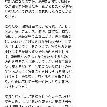
な記録になりますが、360度画像では撮影者
の周囲全体が残るため、後から見た人が隣接
地の状況まで確認できる状態になることがあ
ります。
このため、撮影計画では、境界標、杭、鋲、
側溝、塀、フェンス、擁壁、舗装端、植栽、
仮囲い、既設配管の立ち上がり、排水施設な
ど、記録すべき対象をあらかじめ洗い出して
おくとよいです。そのうえで、写り込みを最
小限にする設置位置や撮影方向を検討しま
す。360度カメラは全方位を記録するため、
方向を絞ることは難しいですが、設置位置を
少し変えるだけで、住宅の窓や隣接地内の作
業状況が大きく写ることを避けられる場合が
あります。撮影後に共有する範囲を限定した
り、必要に応じて一部を処理したりする運用
も検討できます。
境界付近では、境界標らしきものを見つけた
場合の扱いにも注意が必要です。現場担当者
が「境界杭」と呼んでいるものでも、実際に