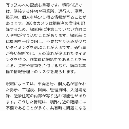
写り込みへの配慮も重要です。境界付近で
は、隣接する住宅や事業所、通行人、車両、
掲示物、個人を特定し得る情報が写ることが
あります。360度カメラは撮影者の背後も記
録するため、撮影時に注意していない方向に
人や物が写り込むことがあります。撮影前に
は周囲を一度見回し、不要な写り込みが少な
いタイミングを選ぶことが大切です。通行量
が多い場所では、人の流れが途切れたタイミ
ングを待つ、作業員に撮影中であることを伝
える、資材や書類を片付けるなど、簡単な準
備で情報管理上のリスクを減らせます。
現場によっては、車両番号、個人名が書かれ
た掲示、工程表、図面、管理資料、入退場記
録、近隣住宅の内部が写り込む可能性があり
ます。こうした情報は、境界付近の確認には
不要であることが多く、共有時に問題になる
場合があります。360度画像は見返す人が自
由に視点を変えられるため、撮影者が意識し
ていなかった範囲まで閲覧されます。記録を