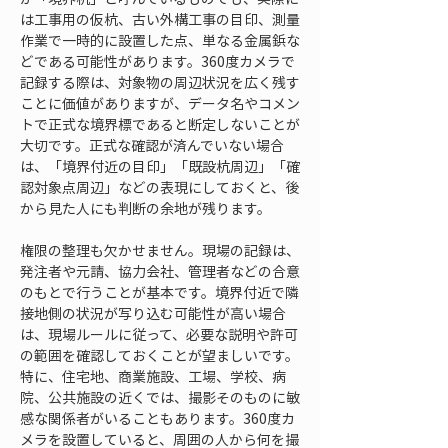
は工事用の仮杭、古い外構工事の目印、測量
作業で一時的に設置した点、単なる金属鋲な
どである可能性があります。360度カメラで
記録する際は、対象物の周辺状況を広く残す
ことに価値がありますが、データ名やコメン
トで正式な境界標であると断定しないことが
大切です。正式な確認が済んでいない場合
は、「境界付近の目印」「既設杭周辺」「確
認対象点周辺」などの表現にしておくと、後
から見た人にも判断の余地が残ります。
権限の整理も欠かせません。現場の記録は、
発注者や元請、協力会社、管理者などの合意
のもとで行うことが基本です。境界付近で隣
接地側の状況が写り込む可能性が高い場合
は、現場ルールに従って、必要な説明や許可
の範囲を確認しておくことが望ましいです。
特に、住宅地、商業施設、工場、学校、病
院、公共施設の近くでは、撮影そのものに敏
感な関係者がいることもあります。360度カ
メラを設置していると、周囲の人から何を撮